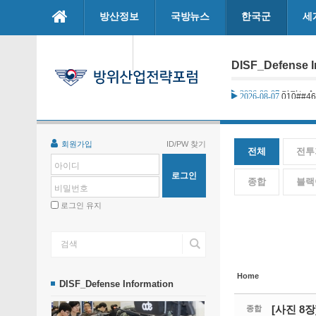
본문으로 바로가기
방산정보
국방뉴스
한국군
세
Sketchbook5, 스케치북5
Sketchbook5, 스케치북5
마이페이지
DISF_Defense I
2026-08-07
010##4
Sketchbook5, 스케치북5
Sketchbook5, 스케치북5
회원가입
ID/PW 찾기
전체
전투
아이디
종합
블랙
비밀번호
로그인 유지
Home
DISF_Defense Information
[사진 8
종합