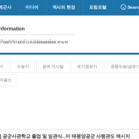
계군사
미디어
역사의 현장
포럼포탈
Sear
nformation
615##0291##무더위에######### 헌팅하...
기
수송기
공격 미사일
조기경보기
공중수송/급유
이글스
장] 공군사관학교 졸업 및 임관식...미 태평양공군 사령관도 메시지