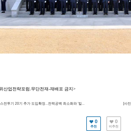
위산업전략포럼.무단전재-재배포 금지>
텔스전투기 20기 추가 도입확정...전력공백 최소화와 '킬...
[사진
0
0
추천
비추천