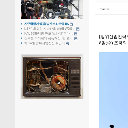
master
자주국방이 살길! 방산 스타트업 10...
[사진] 최고의 K-방산을 봐라! WDS ...
KAI, 6859억원 규모 '보라매' 추가 ...
[방위산업전략포
신속한 무기체계 성능개선! 민·관·...
8일(수) 조국의
제 14대 방위사업청장 취임식