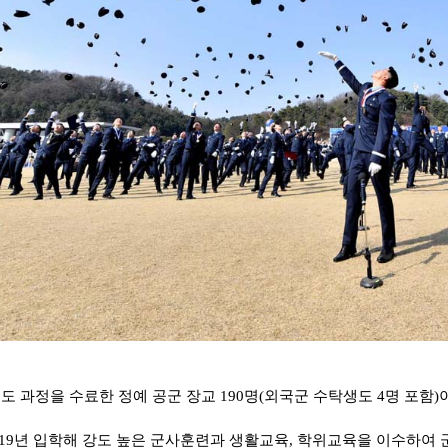
도 과정을 수료한 정예 공군 장교 190명(외국군 수탁생도 4명 포함
019년 입학해 강도 높은 군사훈련과 생활교육, 학위교육을 이수하여 