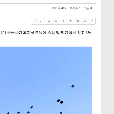
조회 수
415
추천 수
0
댓글
0
?
가
71기 공군사관학교 생도들이 졸업 및 임관식을 갖고 3월