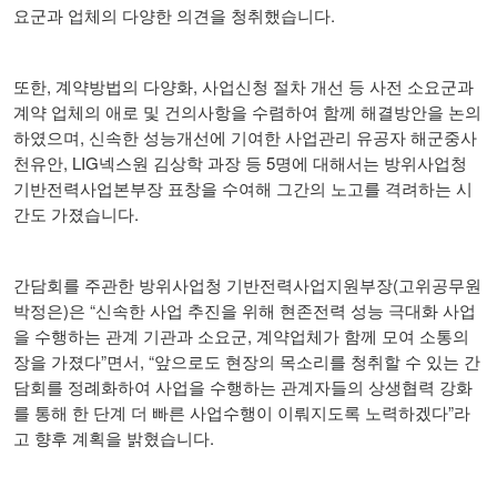
.
요군과 업체의 다양한 의견을 청취했습니다
,
,
또한
계약방법의 다양화
사업신청 절차 개선 등 사전 소요군과
계약 업체의 애로 및 건의사항을 수렴하여 함께 해결방안을 논의
,
하였으며
신속한 성능개선에 기여한 사업관리 유공자 해군중사
, LIG
5
천유안
넥스원 김상학 과장 등
명에 대해서는 방위사업청
기반전력사업본부장 표창을 수여해 그간의 노고를 격려하는 시
.
간도 가졌습니다
(
간담회를 주관한 방위사업청 기반전력사업지원부장
고위공무원
)
“
박정은
은
신속한 사업 추진을 위해 현존전력 성능 극대화 사업
,
을 수행하는 관계 기관과 소요군
계약업체가 함께 모여 소통의
”
, “
장을 가졌다
면서
앞으로도 현장의 목소리를 청취할 수 있는 간
담회를 정례화하여 사업을 수행하는 관계자들의 상생협력 강화
”
를 통해 한 단계 더 빠른 사업수행이 이뤄지도록 노력하겠다
라
.
고 향후 계획을 밝혔습니다