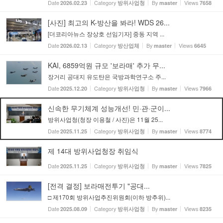
Date
Category
By
Views
2026.02.23
방위사업청
master
7658
[사진] 최고의 K-방산을 봐라! WDS 26...
[더코리아뉴스 장상호 선임기자] 중동 지역 ...
Date
Category
By
Views
2026.02.13
방산업체
master
6645
KAI, 6859억원 규모 '보라매' 추가 무...
장거리 공대지 유도탄은 국방과학연구소 주...
Date
Category
By
Views
2025.12.20
방위사업청
master
7966
신속한 무기체계 성능개선! 민·관·군이...
방위사업청(청장 이용철 / 사진)은 11월 25...
Date
Category
By
Views
2025.11.25
방위사업청
master
8774
제 14대 방위사업청장 취임식
Date
Category
By
Views
2025.11.25
방위사업청
master
7825
[전격 결정] 보라매전투기 "공대...
□ 제170회 방위사업추진위원회(이하 방추위)...
Date
Category
By
Views
2025.08.09
방위사업청
master
8235