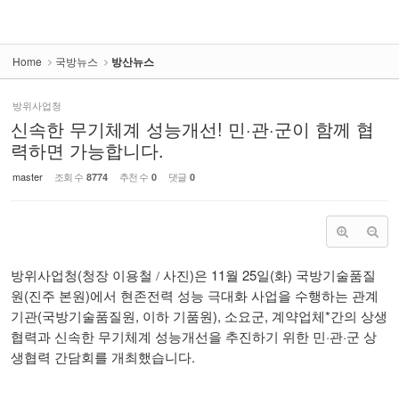
Home
국방뉴스
방산뉴스
방위사업청
신속한 무기체계 성능개선! 민·관·군이 함께 협
력하면 가능합니다.
master
조회 수
추천 수
댓글
8774
0
0
(
)
11
25
(
)
방위사업청
청장 이용철 / 사진
은
월
일
화
국방기술품질
(
)
원
진주 본원
에서 현존전력 성능 극대화 사업을 수행하는 관계
(
,
),
,
*
기관
국방기술품질원
이하 기품원
소요군
계약업체
간의 상생
·
·
협력과 신속한 무기체계 성능개선을 추진하기 위한 민
관
군 상
.
생협력 간담회를 개최했습니다