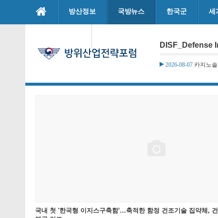
본문으로 바로가기
방산정보
국방뉴스
한국군
세
마이페이지
DISF_Defense I
2026-08-07
카지노솔루
국내 첫 '한국형 이지스구축함'…축적한 함정 건조기술 집약체, 건