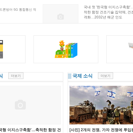
국내 첫 '한국형 이지스구축함'
드론방어·5G 통합통신 적
적한 함정 건조기술 집약체, 건
격화…2032년 해군 인도
0
0
2026-08-01 13:47
식
▒ 국제 소식
더보기
더보기
한국형 이지스구축함'…축적한 함정 건
[사진] 2개의 전쟁, 가자 전쟁에 투