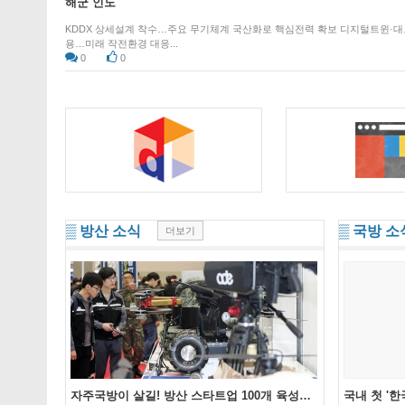
해군 인도
KDDX 상세설계 착수…주요 무기체계 국산화로 핵심전력 확보 디지털트윈·대
용…미래 작전환경 대응...
0
0
▒ 방산 소식
▒ 국방 소
더보기
자주국방이 살길! 방산 스타트업 100개 육성…
국내 첫 '