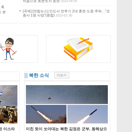
처음으로 美본토서 훈련
2023-04-05
…축
[국제] [연합뉴스] 인도서 전투기 2대 훈련 도중 추락…"조
조 본
종사 1명 사망"(종합)
2023-01-30
▒ 북한 소식
더보기
입된 이스라
미친 듯이 쏘아대는 북한 김정은 군부, 동해상으