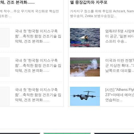
, 건조 본격화…...
엘 중장갑차와 자주포
설계 착수…주요 무기체계 국산화로 핵심전
가자지구 청소를 위해 투입된 Achzarit, Na
트윈·...
병수송차, Zelda 보병수송장갑...
국내 첫 '한국형 이지스구축
멈춰라! 6명 사망에
함'…축적한 함정 건조기술 집
미 공군, ‘일본 바
약체, 건조 본격화…...
스프리 수송...
국내 첫 '한국형 이지스구축
미국과 이란 전쟁
함'…축적한 함정 건조기술 집
군 지상전 확대...
약체, 건조 본격화…...
남쪽으로 대피할...
국내 첫 '한국형 이지스구축
[사진] "Athens Fl
함'…축적한 함정 건조기술 집
23"=아테네 에어쇼
약체, 건조 본격화…...
연습하는...