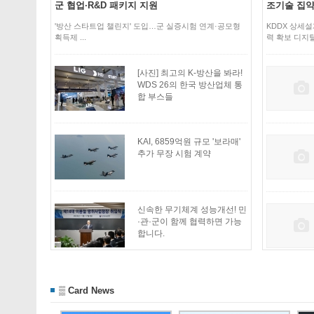
군 협업·R&D 패키지 지원
조기술 집약체
'방산 스타트업 챌린지' 도입…군 실증시험 연계·공모형
KDDX 상세
획득제 ...
력 확보 디지털
[사진] 최고의 K-방산을 봐라!
WDS 26의 한국 방산업체 통
합 부스들
KAI, 6859억원 규모 '보라매'
추가 무장 시험 계약
신속한 무기체계 성능개선! 민
·관·군이 함께 협력하면 가능
합니다.
▒ Card News