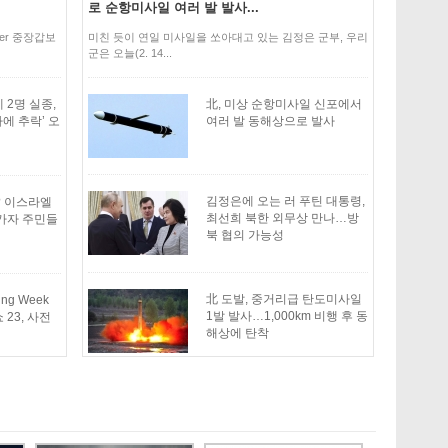
로 순항미사일 여러 발 발사...
mer 중장갑보
미친 듯이 연일 미사일을 쏘아대고 있는 김정은 군부, 우리
군은 오늘(2. 14...
 2명 실종,
北, 미상 순항미사일 신포에서
다에 추락’ 오
여러 발 동해상으로 발사
김정은에 오는 러 푸틴 대통령,
? 이스라엘
최선희 북한 외무상 만나…방
“가자 주민들
북 협의 가능성
北 도발, 중거리급 탄도미사일
ying Week
1발 발사…1,000km 비행 후 동
 23, 사전
해상에 탄착