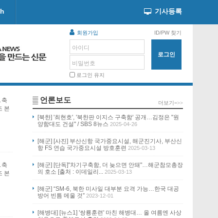
ch
기사등록
회원가입
ID/PW 찾기
아이디
비밀번호
로그인 유지
▒ 언론보도
…축
더보기=>>
조 본
[북한] '최현호', '북한판 이지스 구축함' 공개…김정은 "원
양함대도 건설" / SBS 8뉴스
2025-04-26
[해군] [사진] 부산신항 국가중요시설, 해군진기사, 부산신
항 FS 연습 국가중요시설 방호훈련
2025-03-13
…축
[해군] [단독]"차기구축함, 더 늦으면 안돼"…해군참모총장
의 호소 [출처 : 이데일리...
2025-03-13
조 본
[해군] “SM-6, 북한 미사일 대부분 요격 가능…한국 대공
방어 빈틈 메울 것”
2023-12-01
[해병대] [뉴스1] '쌍룡훈련' 마친 해병대… 올 여름엔 사상