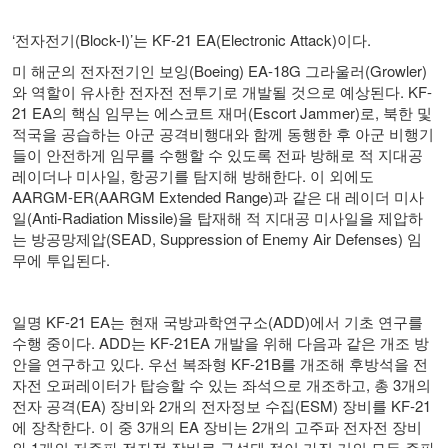
‘
전자전기
(Block-I)’
는
KF-21 EA(Electronic Attack)
이다
.
미 해군의 전자전기인 보잉
(Boeing) EA-18G
그라울러
(Growler)
와 역할이 유사한 전자전 전투기로 개발될 것으로 예상된다
. KF-
21 EA
의 핵심 임무는 에스코트 재머
(Escort Jammer)
로
,
북한 및
적국을 공습하는 아군 공격비행대와 함께 동행한 후 아군 비행기
들이 안전하게 임무를 수행할 수 있도록 전파 방해로 적 지대공
레이더나 미사일
,
항공기를 탐지해 방해한다
.
이 외에도
AARGM-ER(AARGM Extended Range)
과 같은 대 레이더 미사
일
(Anti-Radiation Missile)
을 탑재해 적 지대공 미사일을 제압하
는 방공망제압
(SEAD, Suppression of Enemy Air Defenses)
임
무에 투입된다
.
일명
KF-21 EA
는 현재 국방과학연구소
(ADD)
에서 기초 연구를
수행 중이다
. ADD
는
KF-21EA
개발을 위해 다음과 같은 개조 방
안을 연구하고 있다
.
우선 복좌형
KF-21B
를 개조해 후방석을 전
자전 오퍼레이터가 탑승할 수 있는 좌석으로 개조하고
,
총
3
개의
전자 공격
(EA)
장비와
2
개의 전자정보 수집
(ESM)
장비를
KF-21
에 장착한다
.
이 중
3
개의
EA
장비는
2
개의 고주파 전자전 장비
와
1
개의 저주파 전자전 장비로 구성돼 적이 가진 거의 모든 주파