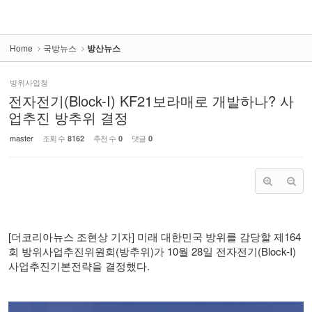
Home
국방뉴스
방산뉴스
방위사업청
전자전기(Block-I) KF21보라매로 개발하나? 사
업추진 방추위 결정
master
조회 수
추천 수
댓글
8162
0
0
[
더코리아뉴스 조현상 기자
]
미래 대한민국 방위를 감당할 제
164
회 방위사업추진위원회
(
방추위
)
가
10
월
28
일 전자전기
(Block-I)
사업추진기본전략을 결정했다
.