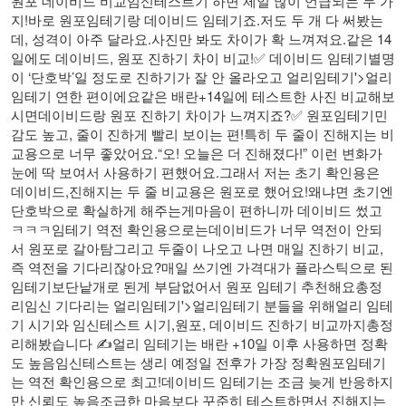
원포 데이비드 비교임신테스트기 하면 제일 많이 언급되는 두 가
지!바로 원포임테기랑 데이비드 임테기죠.저도 두 개 다 써봤는
데, 성격이 아주 달라요.사진만 봐도 차이가 확 느껴져요.같은 14
일에도 데이비드, 원포 진하기 차이 비교!✅ 데이비드 임테기별명
이 ‘단호박’일 정도로 진하기가 잘 안 올라오고
얼리임테기
'>얼리
임테기 연한 편이에요같은 배란+14일에 테스트한 사진 비교해보
시면데이비드랑 원포 진하기 차이가 느껴지죠?​✅ 원포임테기민
감도 높고, 줄이 진하게 빨리 보이는 편!특히 두 줄이 진해지는 비
교용으로 너무 좋았어요.“오! 오늘은 더 진해졌다!” 이런 변화가
눈에 딱 보여서 사용하기 편했어요.그래서 저는 초기 확인용은
데이비드,진해지는 두 줄 비교용은 원포로 했어요!왜냐면 초기엔
단호박으로 확실하게 해주는게마음이 편하니까 데이비드 썼고
ㅋㅋㅋ임테기 역전 확인용으로는데이비드가 너무 역전이 안되
서 원포로 갈아탐​그리고 두줄이 나오고 나면 매일 진하기 비교,
즉 역전을 기다리잖아요?매일 쓰기엔 가격대가 플라스틱으로 된
임테기보단낱개로 된게 부담없어서 원포 임테기 추천해요총정
리임신 기다리는
얼리임테기
'>얼리임테기 분들을 위해얼리 임테
기 시기와 임신테스트 시기,원포, 데이비드 진하기 비교까지총정
리해봤습니다 ✍️​얼리 임테기는 배란 +10일 이후 사용하면 정확
도 높음임신테스트는 생리 예정일 전후가 가장 정확원포임테기
는 역전 확인용으로 최고!데이비드 임테기는 조금 늦게 반응하지
만 신뢰도 높음​조급한 마음보다 꾸준히 테스트하면서 진해지는