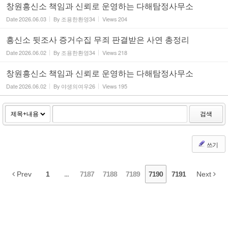
창원흥신소 책임과 신뢰로 운영하는 다해탐정사무소
Date
2026.06.03
By
조용한환영34
Views
204
흥신소 뒷조사 증거수집 무죄 판결받은 사연 총정리
Date
2026.06.02
By
조용한환영34
Views
218
창원흥신소 책임과 신뢰로 운영하는 다해탐정사무소
Date
2026.06.02
By
야생의여우26
Views
195
검색
쓰기
Prev
1
...
7187
7188
7189
7190
7191
Next