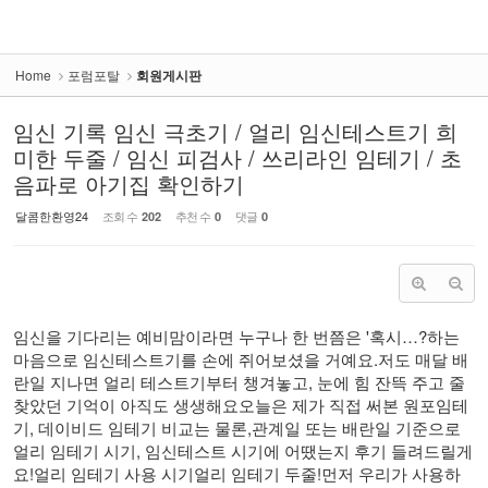
Home
포럼포탈
회원게시판
임신 기록 임신 극초기 / 얼리 임신테스트기 희
미한 두줄 / 임신 피검사 / 쓰리라인 임테기 / 초
음파로 아기집 확인하기
달콤한환영24
조회 수
추천 수
댓글
202
0
0
임신을 기다리는 예비맘이라면 누구나 한 번쯤은 '혹시…?하는
마음으로 임신테스트기를 손에 쥐어보셨을 거예요.저도 매달 배
란일 지나면 얼리 테스트기부터 챙겨놓고, 눈에 힘 잔뜩 주고 줄
찾았던 기억이 아직도 생생해요​오늘은 제가 직접 써본 원포임테
기, 데이비드 임테기 비교는 물론,관계일 또는 배란일 기준으로
얼리 임테기 시기, 임신테스트 시기에 어땠는지 후기 들려드릴게
요!얼리 임테기 사용 시기얼리 임테기 두줄!먼저 우리가 사용하