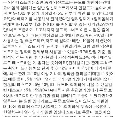
는 임신테스트기는소변 중의 임신호르몬 농도를 확인하는건데
요​✅ 얼리 임테기는 일반 임신테스트기보다 민감도가 높아서,배
란 후 9~10일 후,생리 예정일 4~5일 전부터 확인 할 수 있다고 해
요!​만약 배테기를 사용해서 관계했다면
얼리임테기
'>얼리임테기
관계후 9~10일부터얼리임테기를 확인할 수 있는 시기겠죠?​하지
만! 너무 조급하게 초조해지지 않도록…너무 이른 시점엔 줄이
안 보일 수 있기 때문에착상일을 고려해서 최소 배란 +10일 이후
사용하는 걸 추천드려요.저도 꾹 참다가 배란+10일에 해봤었어
요ㅎㅎ임신 테스트 시기 (관계후, 배란일 기준)그럼 일반 임신테
스트기는 정확히 언제부터 사용할 수 있을까요?​배란일 기준: 일
반적인 경우 배란 후 10~14일이 가장 정확해요.(즉, 생리 예정일
후로 테스트하는 게 좋다는 뜻이에요!)​관계일 기준: 관계 후 바로
는 확인이 불가능해요.관계 후 6~12일 사이에 착상이 되기 때문
에, 최소 관계 후 10일 이상 지나야 정확한 결과를 기대할 수 있어
요.​예를 들어, 5월 1일이
얼리임테기
'>얼리임테기 배란일이었다
면:얼리 테스트기: 5월 10일(D+9) 부터 희미하게 나올 수 있음일
반 테스트기: 5월 15일(D+14)이후 사용 추천얼리임테기 두줄 보
이시나요? 희미한 두줄다만 얼리 임테기로 두줄이 보였다면1~2
일후부터는 일반 임테기로도 두줄 보일수 있어요!저도 배란일
D+10에 얼리 테스트기 시작했는데,희미하게 두줄이 보이더니,
11일차부터
얼리임테기
일반 임신테스트기로 두줄이 보였어요