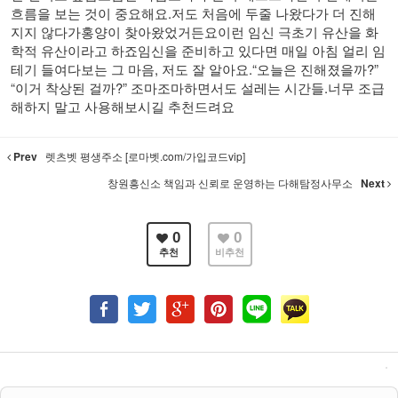
흐름을 보는 것이 중요해요.저도 처음에 두줄 나왔다가 더 진해
지지 않다가홍양이 찾아왔었거든요이런 임신 극초기 유산을 화
학적 유산이라고 하죠​임신을 준비하고 있다면 매일 아침 얼리 임
테기 들여다보는 그 마음, 저도 잘 알아요.“오늘은 진해졌을까?”
“이거 착상된 걸까?” 조마조마하면서도 설레는 시간들.너무 조급
해하지 말고 사용해보시길 추천드려요
Prev
렛츠벳 평생주소 [로마벳.com/가입코드vip]
창원흥신소 책임과 신뢰로 운영하는 다해탐정사무소
Next
0
0
추천
비추천