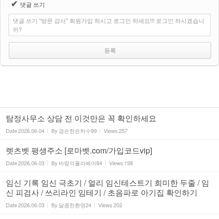
✔
댓글 쓰기
댓글 쓰기 "방문 감사" 회원가입 하시고 로그인 하세요!!! 로그인 하시겠습니
까?
탐정사무소 상담 전 이것만은 꼭 확인하세요
Date
2026.06.04
By
겸손한은하수99
Views
257
렛츠벳 평생주소 [로마벳.com/가입코드vip]
Date
2026.06.03
By
바람의폴라베어84
Views
198
임신 기록 임신 극초기 / 얼리 임신테스트기 희미한 두줄 / 임
신 피검사 / 쓰리라인 임테기 / 초음파로 아기집 확인하기
Date
2026.06.03
By
달콤한환영24
Views
202