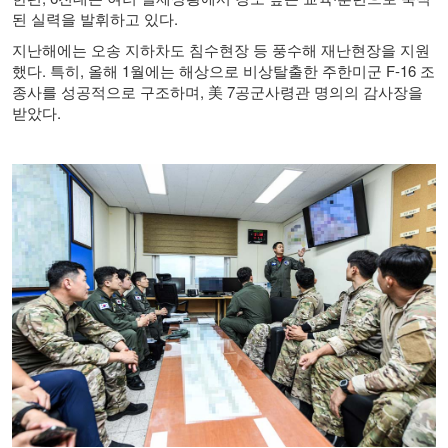
된 실력을 발휘하고 있다
.
지난해에는 오송 지하차도 침수현장 등 풍수해 재난현장을 지원
했다
.
특히
,
올해
1
월에는 해상으로 비상탈출한 주한미군
F-16
조
종사를 성공적으로 구조하며
,
美
7
공군사령관 명의의 감사장을
받았다
.