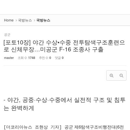
Home
국방뉴스
국방뉴스
공군
[포토10장] 야간 수상•수중 전투탐색구조훈련으
로 신체무장…미공군 F-16 조종사 구출
master
조회 수
추천 수
댓글
1748
0
0
-
야간
,
공중
·
수상
·
수중에서 실전적 구조 및 침투
는 완벽하게
더코리아뉴스
조현상
기자
공군 제
6
탐색구조비행전대
(6
전
[
]