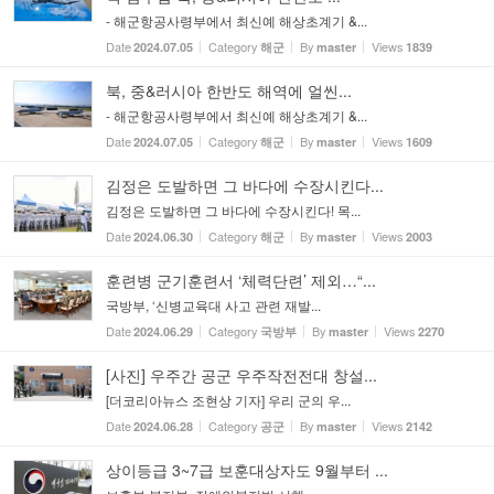
- 해군항공사령부에서 최신예 해상초계기 &...
Date
Category
By
Views
2024.07.05
해군
master
1839
북, 중&러시아 한반도 해역에 얼씬...
- 해군항공사령부에서 최신예 해상초계기 &...
Date
Category
By
Views
2024.07.05
해군
master
1609
김정은 도발하면 그 바다에 수장시킨다...
김정은 도발하면 그 바다에 수장시킨다! 목...
Date
Category
By
Views
2024.06.30
해군
master
2003
훈련병 군기훈련서 ‘체력단련’ 제외…“...
국방부, ‘신병교육대 사고 관련 재발...
Date
Category
By
Views
2024.06.29
국방부
master
2270
[사진] 우주간 공군 우주작전전대 창설...
[더코리아뉴스 조현상 기자] 우리 군의 우...
Date
Category
By
Views
2024.06.28
공군
master
2142
상이등급 3~7급 보훈대상자도 9월부터 ...