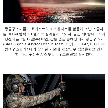
항공구조사들이 호이스트와 레스큐시트를 활용해 조난 조종사
를 HH-60 탐색구조헬기로 끌어올리고 있다. 공군 제6탐색구조비
행전대는 7월 17일(수) 야간, 강릉 인근 동해상에서 항공구조사
(SART: Special Airforce Rescue Team) 15명과 HH-47, HH-60 등
탐색구조헬기 2대가 참가한 가운데, 전술임무 집중훈련을 연계
한 '야간 수상수중 전투탐색구조훈련'을 실시했다