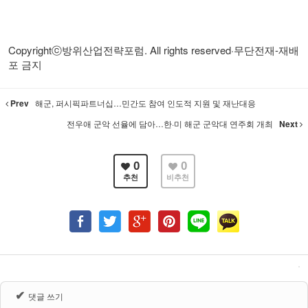
Copyrightⓒ
방위산업전략포럼
. All rights reserved·
무단전재
-
재배
포 금지
Prev
해군, 퍼시픽파트너십…민간도 참여 인도적 지원 및 재난대응
전우애 군악 선율에 담아…한·미 해군 군악대 연주회 개최
Next
0
0
추천
비추천
✔
댓글 쓰기