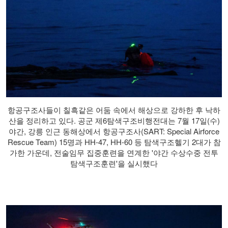
항공구조사들이 칠흑같은 어둠 속에서 해상으로 강하한 후 낙하
산을 정리하고 있다. 공군 제6탐색구조비행전대는 7월 17일(수)
야간, 강릉 인근 동해상에서 항공구조사(SART: Special Airforce
Rescue Team) 15명과 HH-47, HH-60 등 탐색구조헬기 2대가 참
가한 가운데, 전술임무 집중훈련을 연계한 '야간 수상수중 전투
탐색구조훈련'을 실시했다