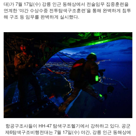
대
)
가
7
월
17
일
(
수
)
강릉 인근 동해상에서 전술임무 집중훈련을
연계한
‘
야간 수상수중 전투탐색구조훈련
’
을 통해 완벽하게 침투
해 구조 등 임무를 완벽하게 실시했다
.
항공구조사들이 HH-47 탐색구조헬기에서 강하하고 있다. 공군
제6탐색구조비행전대는 7월 17일(수) 야간, 강릉 인근 동해상에