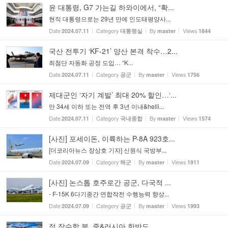
윤 대통령, G7 가는길 하와이에서, “확...
현직 대통령으로는 29년 만에 인도태평양사...
Date
Category
By
Views
2024.07.11
대통령실
master
1844
국산 전투기 ‘KF-21’ 양산 본격 착수…2...
최첨단 자동화 공정 도입… “K...
Date
Category
By
Views
2024.07.11
공군
master
1756
제대군인 ‘자기 계발’ 최대 20% 할인…‘...
만 34세 이하 또는 전역 후 3년 이내&helli...
Date
Category
By
Views
2024.07.11
국내종합
master
1574
[사진] 포세이돈, 이륙하는 P-8A 923호...
[더코리아뉴스 장상호 기자] 신원식 국방부...
Date
Category
By
Views
2024.07.09
해군
master
1911
[사진] 논스톱 호주로간 공군, 다국적 ...
- F-15K 6다기종간 연합작전 수행능력 향상...
Date
Category
By
Views
2024.07.09
공군
master
1993
적 잠수함 북, 중&러시아 한반도 ...