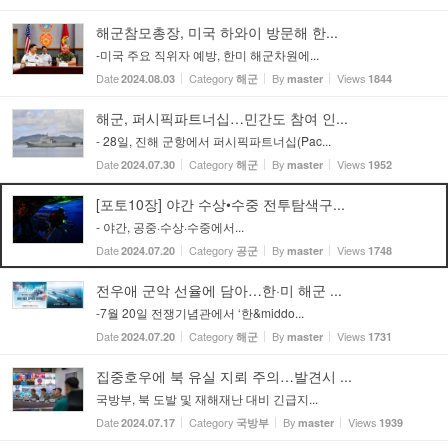
해군참모총장, 미국 하와이 방문해 한...
-미국 주요 직위자 예방, 한미 해군차원에...
Date
Category
By
Views
2024.08.03
해군
master
1844
해군, 퍼시픽파트너십…민간도 참여 인...
- 28일, 진해 군항에서 퍼시픽파트너십(Pac...
Date
Category
By
Views
2024.07.30
해군
master
1952
[포토10장] 야간 수상•수중 전투탐색구...
- 야간, 공중·수상·수중에서...
Date
Category
By
Views
2024.07.20
공군
master
1748
전우애 군악 선율에 담아…한·미 해군 ...
-7월 20일 전쟁기념관에서 ‘한&middo...
Date
Category
By
Views
2024.07.20
해군
master
1731
집중호우에 북 유실 지뢰 주의…발견시 ...
국방부, 북 도발 및 재해재난 대비 긴급지...
Date
Category
By
Views
2024.07.17
국방부
master
1939