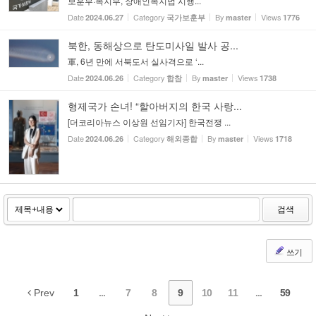
보훈부·복지부, 장애인복지법 시행...
Date
Category
By
Views
2024.06.27
국가보훈부
master
1776
북한, 동해상으로 탄도미사일 발사 공...
軍, 6년 만에 서북도서 실사격으로 ‘...
Date
Category
By
Views
2024.06.26
합참
master
1738
형제국가 손녀! “할아버지의 한국 사랑...
[더코리아뉴스 이상원 선임기자] 한국전쟁 ...
Date
Category
By
Views
2024.06.26
해외종합
master
1718
검색
쓰기
Prev
1
...
7
8
9
10
11
...
59