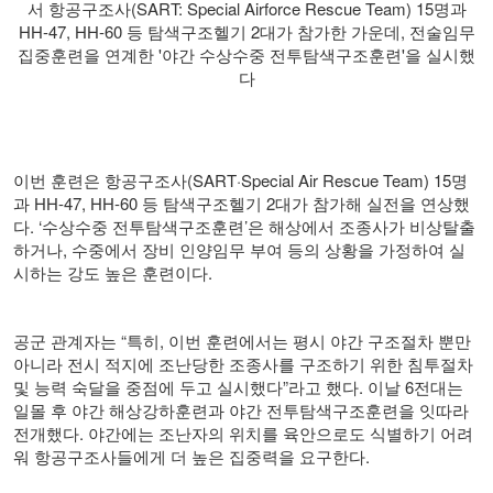
서 항공구조사(SART: Special Airforce Rescue Team) 15명과
HH-47, HH-60 등 탐색구조헬기 2대가 참가한 가운데, 전술임무
집중훈련을 연계한 '야간 수상수중 전투탐색구조훈련'을 실시했
다
이번 훈련은 항공구조사
(SART·Special Air Rescue Team) 15
명
과
HH-47, HH-60
등 탐색구조헬기
2
대가 참가해 실전을 연상했
다
. ‘
수상수중 전투탐색구조훈련
’
은 해상에서 조종사가 비상탈출
하거나
,
수중에서 장비 인양임무 부여 등의 상황을 가정하여 실
시하는 강도 높은 훈련이다
.
공군 관계자는
“
특히
,
이번 훈련에서는 평시 야간 구조절차 뿐만
아니라 전시 적지에 조난당한 조종사를 구조하기 위한 침투절차
및 능력 숙달을 중점에 두고 실시했다
”
라고 했다
.
이날
6
전대는
일몰 후 야간 해상강하훈련과 야간 전투탐색구조훈련을 잇따라
전개했다
.
야간에는 조난자의 위치를 육안으로도 식별하기 어려
워 항공구조사들에게 더 높은 집중력을 요구한다
.