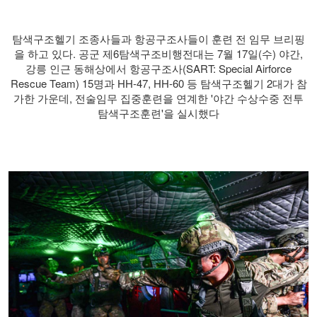
탐색구조헬기 조종사들과 항공구조사들이 훈련 전 임무 브리핑
을 하고 있다. 공군 제6탐색구조비행전대는 7월 17일(수) 야간,
강릉 인근 동해상에서 항공구조사(SART: Special Airforce
Rescue Team) 15명과 HH-47, HH-60 등 탐색구조헬기 2대가 참
가한 가운데, 전술임무 집중훈련을 연계한 '야간 수상수중 전투
탐색구조훈련'을 실시했다