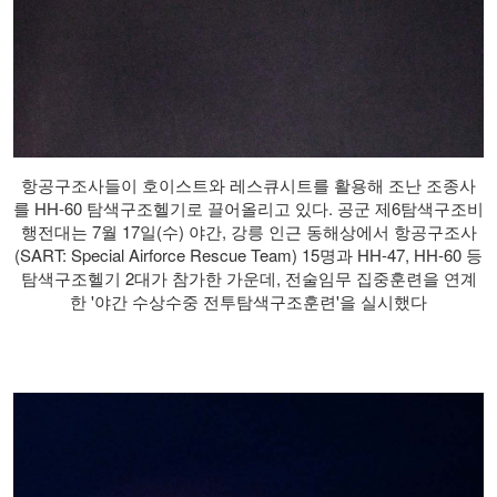
항공구조사들이 호이스트와 레스큐시트를 활용해 조난 조종사
를 HH-60 탐색구조헬기로 끌어올리고 있다. 공군 제6탐색구조비
행전대는 7월 17일(수) 야간, 강릉 인근 동해상에서 항공구조사
(SART: Special Airforce Rescue Team) 15명과 HH-47, HH-60 등
탐색구조헬기 2대가 참가한 가운데, 전술임무 집중훈련을 연계
한 '야간 수상수중 전투탐색구조훈련'을 실시했다