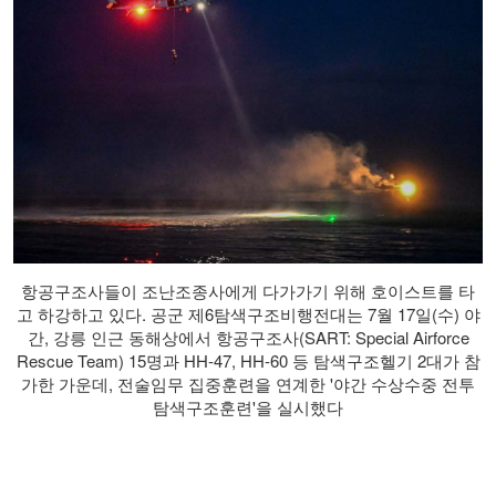
항공구조사들이 조난조종사에게 다가가기 위해 호이스트를 타
고 하강하고 있다. 공군 제6탐색구조비행전대는 7월 17일(수) 야
간, 강릉 인근 동해상에서 항공구조사(SART: Special Airforce
Rescue Team) 15명과 HH-47, HH-60 등 탐색구조헬기 2대가 참
가한 가운데, 전술임무 집중훈련을 연계한 '야간 수상수중 전투
탐색구조훈련'을 실시했다