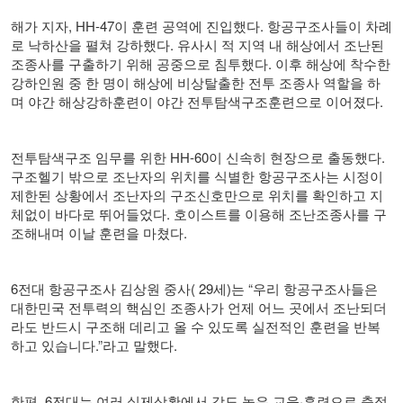
해가 지자
, HH-47
이 훈련 공역에 진입했다
.
항공구조사들이 차례
로 낙하산을 펼쳐 강하했다
.
유사시 적 지역 내 해상에서 조난된
조종사를 구출하기 위해 공중으로 침투했다
.
이후 해상에 착수한
강하인원 중 한 명이 해상에 비상탈출한 전투 조종사 역할을 하
며 야간 해상강하훈련이 야간 전투탐색구조훈련으로 이어졌다
.
전투탐색구조 임무를 위한
HH-60
이 신속히 현장으로 출동했다
.
구조헬기 밖으로 조난자의 위치를 식별한 항공구조사는 시정이
제한된 상황에서 조난자의 구조신호만으로 위치를 확인하고 지
체없이 바다로 뛰어들었다
.
호이스트를 이용해 조난조종사를 구
조해내며 이날 훈련을 마쳤다
.
6
전대 항공구조사 김상원 중사
( 29
세
)
는
“
우리 항공구조사들은
대한민국 전투력의 핵심인 조종사가 언제 어느 곳에서 조난되더
라도 반드시 구조해 데리고 올 수 있도록 실전적인 훈련을 반복
하고 있습니다
.”
라고 말했다
.
한편
, 6
전대는 여러 실제상황에서 강도 높은 교육
·
훈련으로 축적