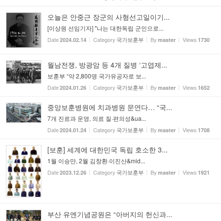
오늘은 안중근 장군의 사형선고일이기...
[이상원 선임기자] "나는 대한독립 군인으로...
Date
Category
By
Views
2024.02.14
국가보훈부
master
1730
월남전쟁, 방광암 등 4개 질병 ‘고엽제...
보훈부 “약 2,800명 국가유공자로 보...
Date
Category
By
Views
2024.01.26
국가보훈부
master
1652
중앙보훈병원에 치과병원 문연다… “국...
7개 진료과 운영, 의료 질·편의성&ua...
Date
Category
By
Views
2024.01.24
국가보훈부
master
1708
[보훈] 세계에 대한민국 독립 호소한 3...
1월 이승만, 2월 김창환·이진산&mid...
Date
Category
By
Views
2023.12.26
국가보훈부
master
1921
부산 유엔기념공원은 “아버지의 헌신과...