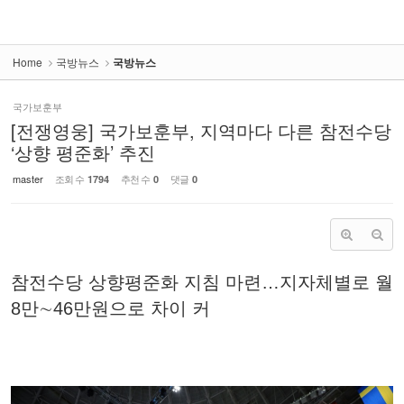
Home
국방뉴스
국방뉴스
국가보훈부
[전쟁영웅] 국가보훈부, 지역마다 다른 참전수당
‘상향 평준화’ 추진
master
조회 수
추천 수
댓글
1794
0
0
참전수당 상향평준화 지침 마련…지자체별로 월
8만∼46만원으로 차이 커