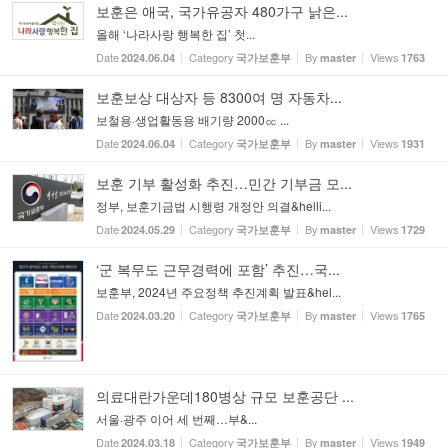
보훈은 애국, 국가유공자 480가구 낡은...
올해 ‘나라사랑 행복한 집’ 첫...
Date
Category
By
Views
2024.06.04
국가보훈부
master
1763
보훈보상 대상자 등 8300여 명 자동차...
보철용·생업활동용 배기량 2000㏄ ...
Date
Category
By
Views
2024.06.04
국가보훈부
master
1931
보훈 기부 활성화 추진…민간 기부금 모...
정부, 보훈기금법 시행령 개정안 의결&helli...
Date
Category
By
Views
2024.05.29
국가보훈부
master
1729
‘군 복무도 근무경력에 포함’ 추진…국...
보훈부, 2024년 주요정책 추진계획 발표&hel...
Date
Category
By
Views
2024.03.20
국가보훈부
master
1765
의료대란가운데180병상 규모 보훈공단 ...
서울·광주 이어 세 번째…부&...
Date
Category
By
Views
2024.03.18
국가보훈부
master
1949