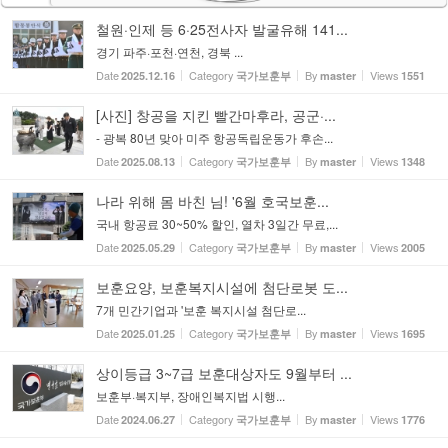
철원·인제 등 6·25전사자 발굴유해 141...
경기 파주·포천·연천, 경북 ...
Date
Category
By
Views
2025.12.16
국가보훈부
master
1551
[사진] 창공을 지킨 빨간마후라, 공군·...
- 광복 80년 맞아 미주 항공독립운동가 후손...
Date
Category
By
Views
2025.08.13
국가보훈부
master
1348
나라 위해 몸 바친 님! '6월 호국보훈...
국내 항공료 30~50% 할인, 열차 3일간 무료,...
Date
Category
By
Views
2025.05.29
국가보훈부
master
2005
보훈요양, 보훈복지시설에 첨단로봇 도...
7개 민간기업과 '보훈 복지시설 첨단로...
Date
Category
By
Views
2025.01.25
국가보훈부
master
1695
상이등급 3~7급 보훈대상자도 9월부터 ...
보훈부·복지부, 장애인복지법 시행...
Date
Category
By
Views
2024.06.27
국가보훈부
master
1776