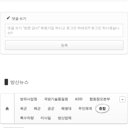
✔
댓글 쓰기
댓글 쓰기 "방문 감사" 회원가입 하시고 로그인 하세요!!! 로그인 하시겠습니
까?
방산뉴스
방위사업청
국방기술품질원
ADD
합동참모본부
육군
해군
공군
해병대
무인체계
종합
특수차량
미사일
방산업체