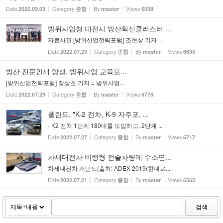
Date
Category
By
Views
2022.09.03
종합
master
6038
방위사업청 대전시 방산혁신클러스터 ...
자료사진 [방위산업전략포럼] 조현상 기자 ...
Date
Category
By
Views
2022.07.29
종합
master
6635
방산 전문인재 양성, 방위사업 교육포...
[방위산업전략포럼] 장상호 기자 = 방위사업...
Date
Category
By
Views
2022.07.29
종합
master
6776
폴란드, "K-2 전차, K-9 자주포, ...
- K2 전차 1단계 180대를 도입하고, 2단계 ...
Date
Category
By
Views
2022.07.27
종합
master
6717
차세대전차·비행형 전술차량에 수소연...
차세대전차 개념도(출처: ADEX 2019(현대로...
Date
Category
By
Views
2022.07.21
종합
master
6565
검색