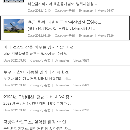
해안감시레이더-Ⅱ운용개념도. 방위사업청 ...
Date
Category
By
Views
2022.10.13
종합
master
6997
육군 후원, 대한민국 방위산업전 DX-Ko...
[방위산업전략포럼] 조현상 기자 = 지난 21...
Date
Category
By
Views
2022.09.29
종합
master
7326
미래 전장양상을 바꾸는 양자기술 10선...
미래 전장양상을 바꾸는 양자기술 10선 발...
Date
Category
By
Views
2022.09.03
종합
master
7571
누구나 참여 가능한 밀리터리 체험전…...
누구나 참여 가능한 밀리터리 체험전&helli...
Date
Category
By
Views
2022.09.03
종합
master
6472
2023년 국방예산, 전년 대비 4.6% 증가...
2023년 국방예산, 전년 대비 4.6% 증가한 5...
Date
Category
By
Views
2022.09.03
종합
master
6735
국방과학연구소, 열악한 환경 속 안...
국방과학연구소, 열악한 환경 속 안정적 자...