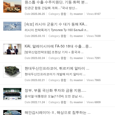
원스톱 수출·수주지원단, 기동·화력 분...
민관군 합동 간담회 개최…"국내 방산...
Date
Category
By
Views
2025.06.25
종합
master
8167
[속보] 러시아 군용기 수 대가 동해 KA...
러시아 전략폭격기 Туполев Ту-160 Белый л...
Date
Category
By
Views
2025.03.15
종합
master
7439
KAI, 말레이시아에 FA-50 18대 수출…중...
[방위산업전략포럼] 조현상 기자 = 중국과 ...
Date
Category
By
Views
2023.02.24
종합
master
7291
현대두산인프라코어, 튀르키예 알타이 ...
현대두산인프라코어가 개발해 터키 알타이 ...
Date
Category
By
Views
2023.02.21
종합
master
7865
정부, 부품 국산화 투자와 금융 지원.....
윤석열 대통령은 오늘(11/24) 오전 경남 사...
Date
Category
By
Views
2022.11.24
종합
master
6809
해안감시레이더-Ⅱ, 해상으로 침투하는 ...