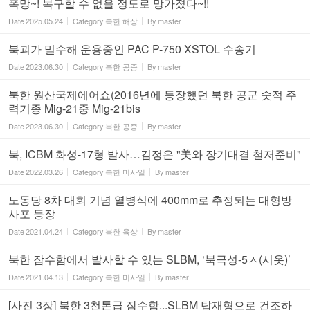
폭망~! 복구할 수 없을 정도로 망가졌다~!!
Date
2025.05.24
Category
북한 해상
By
master
북괴가 밀수해 운용중인 PAC P-750 XSTOL 수송기
Date
2023.06.30
Category
북한 공중
By
master
북한 원산국제에어쇼(2016년에 등장했던 북한 공군 숫적 주
력기종 Mig-21중 Mig-21bis
Date
2023.06.30
Category
북한 공중
By
master
북, ICBM 화성-17형 발사…김정은 "美와 장기대결 철저준비"
Date
2022.03.26
Category
북한 미사일
By
master
노동당 8차 대회 기념 열병식에 400mm로 추정되는 대형방
사포 등장
Date
2021.04.24
Category
북한 육상
By
master
북한 잠수함에서 발사할 수 있는 SLBM, ‘북극성-5ㅅ(시옷)’
Date
2021.04.13
Category
북한 미사일
By
master
[사진 3장] 북한 3천톤급 잠수함...SLBM 탑재형으로 건조하