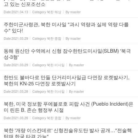
고 있는 신포조선소
Date
2021.04.13
Category
북한 해상
By
master
주한미군사령관, 북한 미사일 "과시 역량과 실제 역량 다를
수" 있다!
Date
2021.03.29
Category
북한 종합
By
master
동해 원산만 수역에서 신형 잠수한탄도미사일(SLBM) '북극
성-3형'
Date
2021.03.29
Category
북한 미사일
By
master
한반도 불바다로 만들 단거리미사일급 다연장 로켓발사기,
북한의 KN-25 다연장 로켓발사기
Date
2021.03.28
Category
북한 미사일
By
master
북한, 미국 정보함 푸에블로호 피랍 사건 (Pueblo Incident)은
미 린든 B. 존슨 행정부 시절
Date
2021.03.28
Category
북한 종합
By
master
북한 '개량 이스칸데르' 신형전술유도탄 발사 공개…"전술핵
탑재 한국 타격 가능"