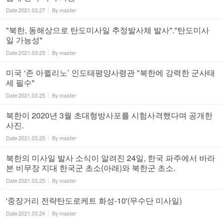
Date
2021.03.27
By
master
"북한, 동해상으로 탄도미사일 추정발사체 발사"."탄도미사
일 가능성"
Date
2021.03.25
By
master
미국 ‘존 아퀼리노’ 인도태평양사령관 "북한에 강력한 군사태
세 필수"
Date
2021.03.25
By
master
북한이 2020년 3월 초대형방사포를 시험사격했다며 공개한
사진.
Date
2021.03.25
By
master
북한의 미사일 발사 소식이 알려진 24일, 한국 파주에서 바라
본 비무장 지대 한국군 초소(아래)와 북한군 초소.
Date
2021.03.25
By
master
'중장거리 전략탄도로케트 화성-10'(무수단 미사일)
Date
2021.03.24
By
master