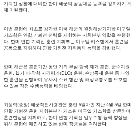
기뢰전 상황에 대비한 한미 해군의 공동대응 능력을 강화하기 위
해 마련됐다
.
이번 훈련에 최초로 참가한 미국 해군의 원정해상기지함 미구엘
키스함은 연합 기뢰전 전력을 지휘하는 지휘본부 역할을 수행했
다
.
한미 연합 기뢰전 훈련 지휘부는 미구엘 키스함에서 훈련을
공동으로 지휘하며 연합 기뢰전 지휘통제 능력을 강화했다
.
한미 해군은 훈련기간 동안 기뢰 부설
·
탐색
·
제거 훈련
,
군수지원
훈련
,
헬기 이
·
착함 자격평가
(DLQ)
훈련
,
손상통제 훈련 등 다양
한 훈련을 진행하며 유사시 주요 항만 및 해상교통로를 보호할
수 있는 작전 수행능력을 배양했다
.
최성혁
(
중장
)
해군작전사령관은 훈련
5
일차인 지난
4
월
5
일 한미
연합 기뢰전 훈련 지휘본부가 개소된 미구엘 키스함을 방문하여
훈련현장을 지휘하고
,
한미 연합 기뢰전 임무수행 능력 향상을
위해 훈련에 매진하고 있는 한미 장병들을 격려했다
.