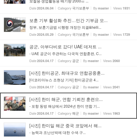
보철용·생업활동용 배기량 2000㏄ ...
Date
Category
By
Views
2024.06.04
국가보훈부
master
1931
보훈 기부 활성화 추진…민간 기부금 모...
정부, 보훈기금법 시행령 개정안 의결&helli...
Date
Category
By
Views
2024.05.29
국가보훈부
master
1729
공군, 아부다비로 갔다! UAE 데저트 ...
- UAE 공군이 주관하는 다국적 연합훈련, C...
Date
Category
By
Views
2024.04.17
공군
master
2060
[사진] 한미공군, 최대규모 연합공중훈...
[더코리아뉴스 조현상 기자] 한미공군은 4...
Date
Category
By
Views
2024.04.17
공군
master
2041
[사진] 한미 해군, 연합 기뢰전 훈련으...
- 포항 동방 해상에서 2024년 한미 연합 기...
Date
Category
By
Views
2024.04.17
해군
master
1963
[사진] 한미일 해군 중국 코앞에서 해...
- 능력과 조난선박에 대한 수색·구...