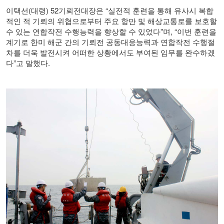
이택선
(
대령
) 52
기뢰전대장은
“
실전적 훈련을 통해 유사시 복합
적인 적 기뢰의 위협으로부터 주요 항만 및 해상교통로를 보호할
수 있는 연합작전 수행능력을 향상할 수 있었다
”
며
, “
이번 훈련을
계기로 한미 해군 간의 기뢰전 공동대응능력과 연합작전 수행절
차를 더욱 발전시켜 어떠한 상황에서도 부여된 임무를 완수하겠
다
”
고 말했다
.