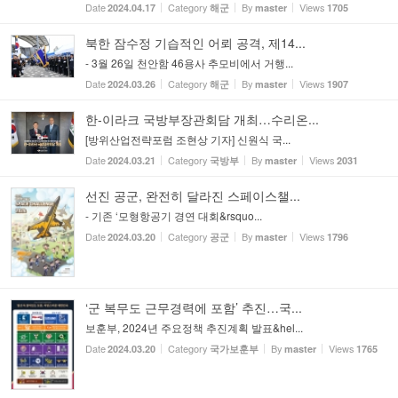
Date
Category
By
Views
2024.04.17
해군
master
1705
북한 잠수정 기습적인 어뢰 공격, 제14...
- 3월 26일 천안함 46용사 추모비에서 거행...
Date
Category
By
Views
2024.03.26
해군
master
1907
한-이라크 국방부장관회담 개최…수리온...
[방위산업전략포럼 조현상 기자] 신원식 국...
Date
Category
By
Views
2024.03.21
국방부
master
2031
선진 공군, 완전히 달라진 스페이스챌...
- 기존 ‘모형항공기 경연 대회&rsquo...
Date
Category
By
Views
2024.03.20
공군
master
1796
‘군 복무도 근무경력에 포함’ 추진…국...
보훈부, 2024년 주요정책 추진계획 발표&hel...
Date
Category
By
Views
2024.03.20
국가보훈부
master
1765