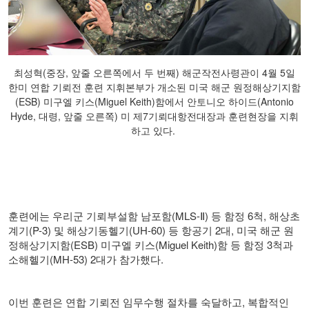
최성혁(중장, 앞줄 오른쪽에서 두 번째) 해군작전사령관이 4월 5일
한미 연합 기뢰전 훈련 지휘본부가 개소된 미국 해군 원정해상기지함
(ESB) 미구엘 키스(Miguel Keith)함에서 안토니오 하이드(Antonio
Hyde, 대령, 앞줄 오른쪽) 미 제7기뢰대항전대장과 훈련현장을 지휘
하고 있다.
훈련에는 우리군 기뢰부설함 남포함
(MLS-Ⅱ)
등 함정
6
척
,
해상초
계기
(P-3)
및 해상기동헬기
(UH-60)
등 항공기
2
대
,
미국 해군 원
정해상기지함
(ESB)
미구엘 키스
(Miguel Keith)
함 등 함정
3
척과
소해헬기
(MH-53) 2
대가 참가했다
.
이번 훈련은 연합 기뢰전 임무수행 절차를 숙달하고
,
복합적인