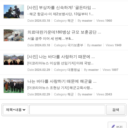
[사진] 부상자를 신속하게! ‘골든타임 ...
- 해군 항공사-미 제2보병사단, 13일부터 1...
Date
Category
By
Views
2024.03.18
해군
master
1960
의료대란가운데180병상 규모 보훈공단 ...
서울·광주 이어 세 번째…부&...
Date
Category
By
Views
2024.03.18
국가보훈부
master
1949
[사진] 나는 바다를 사랑하기 때문에 ...
[더코리아뉴스 이상원 선임기자] 미래 국방...
Date
Category
By
Views
2024.02.29
대통령실
master
1897
나는 바다를 사랑하기 때문에 해군을 ...
[더코리아뉴스 조현상 기자] 해군교육사령...
Date
Category
By
Views
2024.02.29
해군
master
2043
검색
쓰기