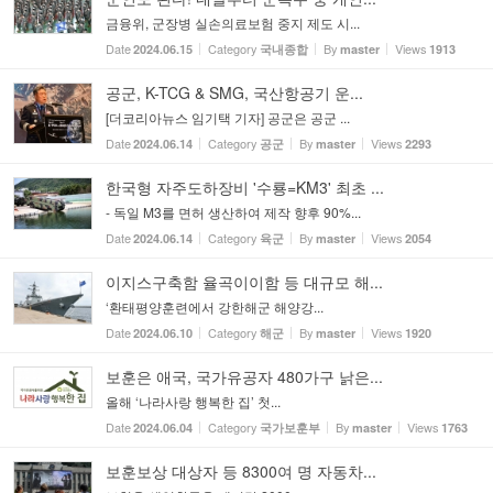
금융위, 군장병 실손의료보험 중지 제도 시...
Date
Category
By
Views
2024.06.15
국내종합
master
1913
공군, K-TCG & SMG, 국산항공기 운...
[더코리아뉴스 임기택 기자] 공군은 공군 ...
Date
Category
By
Views
2024.06.14
공군
master
2293
한국형 자주도하장비 '수룡=KM3' 최초 ...
- 독일 M3를 면허 생산하여 제작 향후 90%...
Date
Category
By
Views
2024.06.14
육군
master
2054
이지스구축함 율곡이이함 등 대규모 해...
‘환태평양훈련에서 강한해군 해양강...
Date
Category
By
Views
2024.06.10
해군
master
1920
보훈은 애국, 국가유공자 480가구 낡은...
올해 ‘나라사랑 행복한 집’ 첫...
Date
Category
By
Views
2024.06.04
국가보훈부
master
1763
보훈보상 대상자 등 8300여 명 자동차...