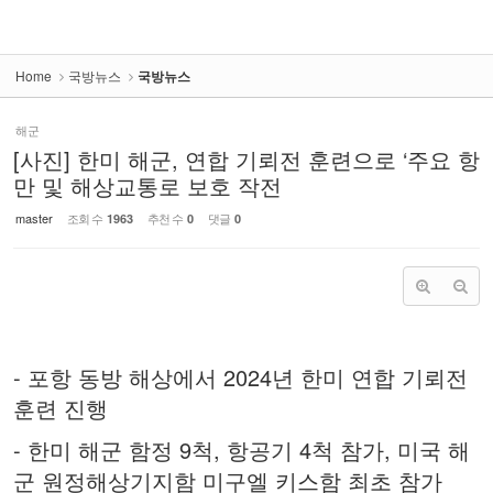
Home
국방뉴스
국방뉴스
해군
[사진] 한미 해군, 연합 기뢰전 훈련으로 ‘주요 항
만 및 해상교통로 보호 작전
master
조회 수
추천 수
댓글
1963
0
0
-
포항 동방 해상에서
2024
년 한미 연합 기뢰전
훈련 진행
-
한미 해군 함정
9
척
,
항공기
4
척 참가
,
미국 해
군 원정해상기지함 미구엘 키스함 최초 참가