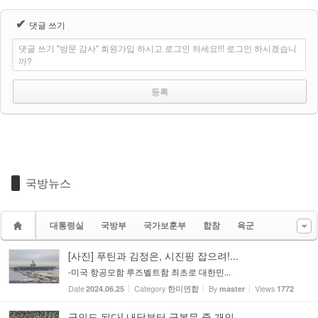
✔
댓글 쓰기
댓글 쓰기 "방문 감사" 회원가입 하시고 로그인 하세요!!! 로그인 하시겠습니
까?
국방뉴스
대통령실
국방부
국가보훈부
합참
육군
[사진] 푸틴과 김정은, 시진핑 잡으려!...
-미국 항공모함 루즈벨트함 최초로 대한민...
Date
Category
By
Views
2024.06.25
한미연합
master
1772
군인도 된다! 내달부터 군복무 중 개인...