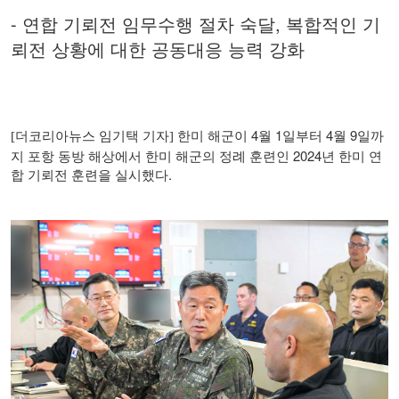
-
연합 기뢰전 임무수행 절차 숙달
,
복합적인 기
뢰전 상황에 대한 공동대응 능력 강화
한미 해군이
4
월
1
일부터
4
월
9
일까
[
더코리아뉴스 임기택 기자
]
지 포항 동방 해상에서 한미 해군의 정례 훈련인
2024
년 한미 연
합 기뢰전 훈련을 실시했다
.