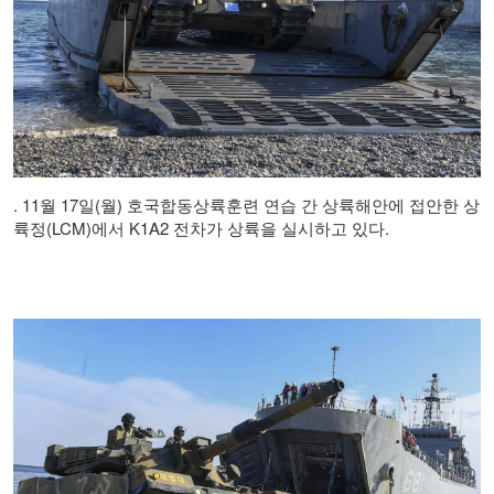
. 11월 17일(월) 호국합동상륙훈련 연습 간 상륙해안에 접안한 상
륙정(LCM)에서 K1A2 전차가 상륙을 실시하고 있다.