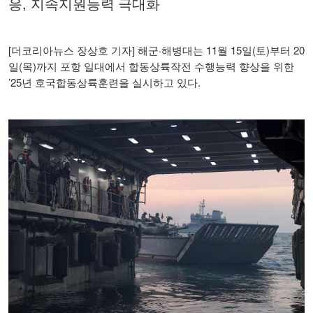
,
응
지속지원능력 극대화
[
]
·
11
15
(
)
20
더코리아뉴스 장상호 기자
해군
해병대는
월
일
토
부터
(
)
일
목
까지 포항 일대에서 합동상륙작전 수행능력 향상을 위한
’25
.
년 호국합동상륙훈련을 실시하고 있다