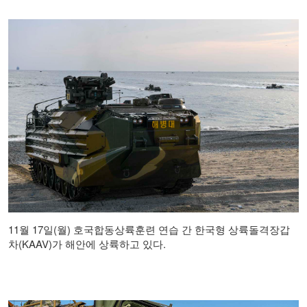
11월 17일(월) 호국합동상륙훈련 연습 간 한국형 상륙돌격장갑
차(KAAV)가 해안에 상륙하고 있다.