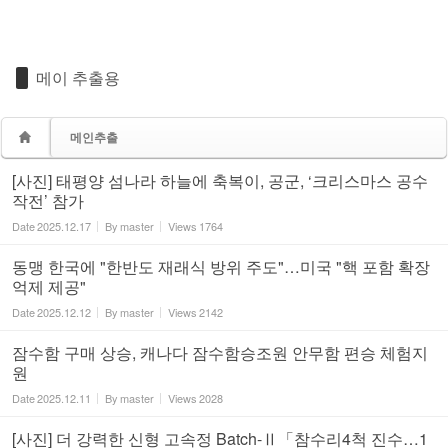
메이 추출용
메인추출
[사진] 태평양 섬나라 하늘에 축복이, 공군, ‘크리스마스 공수
작전’ 참가
Date
2025.12.17
By
master
Views
1764
동맹 한국에 "한반도 재래식 방위 주도"…미국 "핵 포함 확장
억제 제공"
Date
2025.12.12
By
master
Views
2142
잠수함 구매 상승, 캐나다 잠수함승조원 안무함 편승 체험지
원
Date
2025.12.11
By
master
Views
2028
[사진] 더 강력한 신형 고속정 Batch-Ⅱ「참수리4척 진수…1