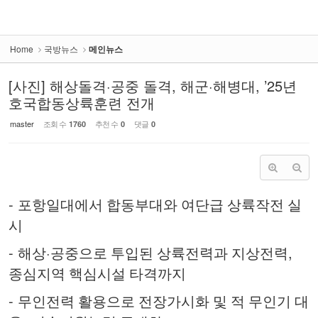
Home
국방뉴스
메인뉴스
[사진] 해상돌격·공중 돌격, 해군·해병대, ’25년
호국합동상륙훈련 전개
master
조회 수
추천 수
댓글
1760
0
0
-
포항일대에서 합동부대와 여단급 상륙작전 실
시
-
·
,
해상
공중으로 투입된 상륙전력과 지상전력
종심지역 핵심시설 타격까지
-
무인전력 활용으로 전장가시화 및 적 무인기 대