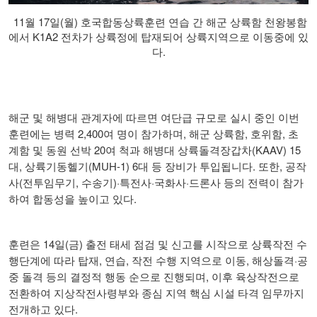
11월 17일(월) 호국합동상륙훈련 연습 간 해군 상륙함 천왕봉함
에서 K1A2 전차가 상륙정에 탑재되어 상륙지역으로 이동중에 있
다.
해군 및 해병대 관계자에 따르면 여단급 규모로 실시 중인 이번
2,400
,
,
,
훈련에는 병력
여 명이 참가하며
해군 상륙함
호위함
초
20
(KAAV) 15
계함 및 동원 선박
여 척과 해병대 상륙돌격장갑차
,
(MUH-1) 6
.
,
대
상륙기동헬기
대 등 장비가 투입됩니다
또한
공작
(
,
)·
·
·
사
전투임무기
수송기
특전사
국화사
드론사 등의 전력이 참가
.
하여 합동성을 높이고 있다
14
(
)
훈련은
일
금
출전 태세 점검 및 신고를 시작으로 상륙작전 수
,
,
,
·
행단계에 따라 탑재
연습
작전 수행 지역으로 이동
해상돌격
공
,
중 돌격 등의 결정적 행동 순으로 진행되며
이후 육상작전으로
전환하여 지상작전사령부와 종심 지역 핵심 시설 타격 임무까지
.
전개하고 있다