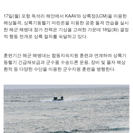
17
(
)
KAAV
(LCM)
일
월
포항 독석리 해안에서
와 상륙정
을 이용한
,
해상돌격
상륙기동헬기 마린온을 이용한 공중 돌격 연습을 실시
·
18
(
)
한 해군
해병대 참가 전력은 기상을 고려한 가운데
일
화
결정
.
적 행동 전개로 상륙 절차를 숙달하고 있다
·
훈련기간 해군
해병대는 합동지속지원 훈련과 연계하여 상륙기
,
동헬기 긴급재보급과 군수품 수송드론 운용
장비 및 물자 해상
.
환적 등 다양한 수단을 이용한 군수지원 훈련을 병행한다