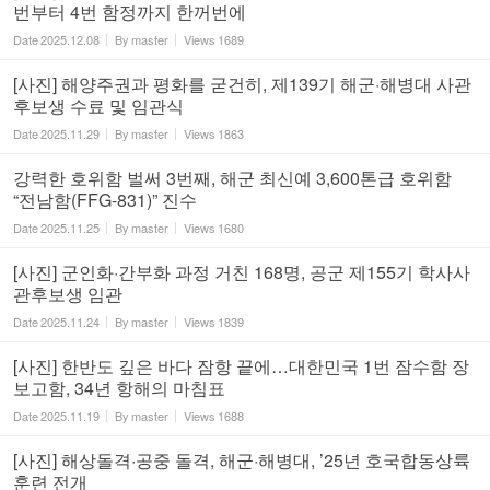
번부터 4번 함정까지 한꺼번에
Date
2025.12.08
By
master
Views
1689
[사진] 해양주권과 평화를 굳건히, 제139기 해군·해병대 사관
후보생 수료 및 임관식
Date
2025.11.29
By
master
Views
1863
강력한 호위함 벌써 3번째, 해군 최신예 3,600톤급 호위함
“전남함(FFG-831)” 진수
Date
2025.11.25
By
master
Views
1680
[사진] 군인화·간부화 과정 거친 168명, 공군 제155기 학사사
관후보생 임관
Date
2025.11.24
By
master
Views
1839
[사진] 한반도 깊은 바다 잠항 끝에…대한민국 1번 잠수함 장
보고함, 34년 항해의 마침표
Date
2025.11.19
By
master
Views
1688
[사진] 해상돌격·공중 돌격, 해군·해병대, ’25년 호국합동상륙
훈련 전개