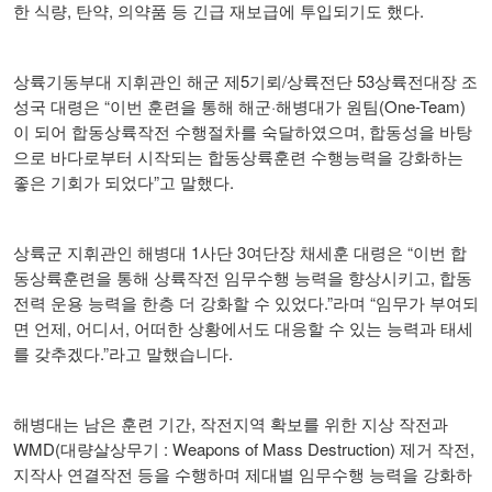
,
,
.
한 식량
탄약
의약품 등 긴급 재보급에 투입되기도 했다
5
/
53
상륙기동부대 지휘관인 해군 제
기뢰
상륙전단
상륙전대장 조
“
·
(One-Team)
성국 대령은
이번 훈련을 통해 해군
해병대가 원팀
,
이 되어 합동상륙작전 수행절차를 숙달하였으며
합동성을 바탕
으로 바다로부터 시작되는 합동상륙훈련 수행능력을 강화하는
”
.
좋은 기회가 되었다
고 말했다
1
3
“
상륙군 지휘관인 해병대
사단
여단장 채세훈 대령은
이번 합
,
동상륙훈련을 통해 상륙작전 임무수행 능력을 향상시키고
합동
.”
“
전력 운용 능력을 한층 더 강화할 수 있었다
라며
임무가 부여되
,
,
면 언제
어디서
어떠한 상황에서도 대응할 수 있는 능력과 태세
.”
.
를 갖추겠다
라고 말했습니다
,
해병대는 남은 훈련 기간
작전지역 확보를 위한 지상 작전과
WMD(
: Weapons of Mass Destruction)
,
대량살상무기
제거 작전
지작사 연결작전 등을 수행하며 제대별 임무수행 능력을 강화하