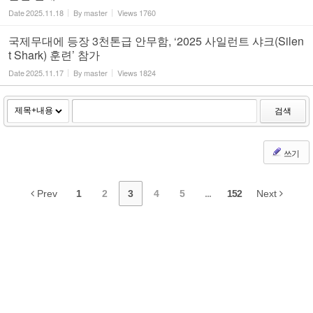
Date
2025.11.18
By
master
Views
1760
국제무대에 등장 3천톤급 안무함, ‘2025 사일런트 샤크(Silen
t Shark) 훈련’ 참가
Date
2025.11.17
By
master
Views
1824
검색
쓰기
Prev
1
2
3
4
5
...
152
Next