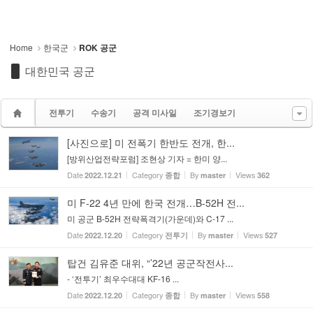
Home
한국군
ROK 공군
대한민국 공군
전투기
수송기
공격 미사일
조기경보기
[사진으로] 미 전폭기 한반도 전개, 한...
[방위산업전략포럼] 조현상 기자 = 한미 양...
Date
Category
By
Views
2022.12.21
종합
master
362
미 F-22 4년 만에 한국 전개…B-52H 전...
미 공군 B-52H 전략폭격기(가운데)와 C-17 ...
Date
Category
By
Views
2022.12.20
전투기
master
527
탑건 김유준 대위, “’22년 공군작전사...
- ‘전투기’ 최우수대대 KF-16 ...
Date
Category
By
Views
2022.12.20
종합
master
558