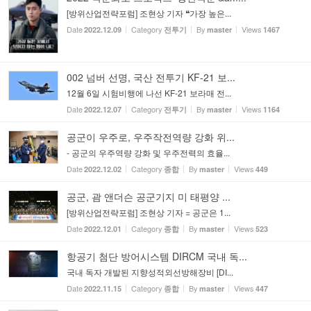
[방위산업전략포럼] 조현상 기자 ❝가장 높은...
Date
Category
By
Views
2022.12.09
전투기
master
1467
002 넘버 선명, 국산 전투기 KF-21 보...
12월 6일 시험비행에 나선 KF-21 보라매 전...
Date
Category
By
Views
2022.12.07
전투기
master
1164
공군이 우주로, 우주작전역량 강화 위...
- 공군의 우주역량 강화 및 우주전력의 효율...
Date
Category
By
Views
2022.12.02
종합
master
449
공군, 괌 앤더슨 공군기지 미 태평양 ...
[방위산업전략포럼] 조현상 기자 = 공군은 1...
Date
Category
By
Views
2022.12.01
종합
master
523
항공기 첨단 방어시스템 DIRCM 국내 독...
국내 독자 개발된 지향성적외선방해장비 [DI...
Date
Category
By
Views
2022.11.15
종합
master
447