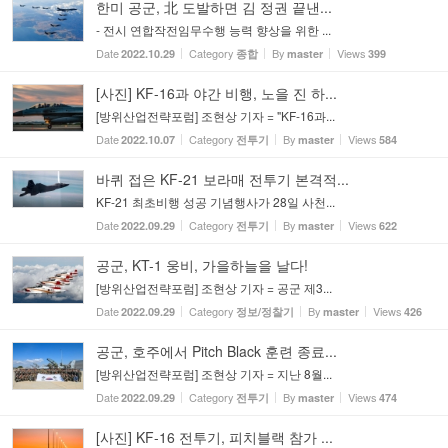
한미 공군, 北 도발하면 김 정권 끝낸...
- 전시 연합작전임무수행 능력 향상을 위한 ...
Date
Category
By
Views
2022.10.29
종합
master
399
[사진] KF-16과 야간 비행, 노을 진 하...
[방위산업전략포럼] 조현상 기자 = "KF-16과...
Date
Category
By
Views
2022.10.07
전투기
master
584
바퀴 접은 KF-21 보라매 전투기 본격적...
KF-21 최초비행 성공 기념행사가 28일 사천...
Date
Category
By
Views
2022.09.29
전투기
master
622
공군, KT-1 웅비, 가을하늘을 날다!
[방위산업전략포럼] 조현상 기자 = 공군 제3...
Date
Category
By
Views
2022.09.29
정보/정찰기
master
426
공군, 호주에서 Pitch Black 훈련 종료...
[방위산업전략포럼] 조현상 기자 = 지난 8월...
Date
Category
By
Views
2022.09.29
전투기
master
474
[사진] KF-16 전투기, 피치블랙 참가 ...