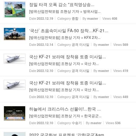
정밀 타격 오폭 감소 "표적영상송...
[방위산업전략포럼 조현상 기자 = 방위사업...
Date
Category
By
Views
2022.12.19
종합
master
408
‘국산’ 초음속미사일 FA-50 장착…KF-21...
[방위산업전략포럼] 조현상 기자 = KFX 2차...
Date
Category
By
Views
2022.12.14
공격 미사일
master
569
국산 KF-21 보라매 장착용 토종 미사일...
[방위산업전략포럼] 조현상 기자 = 국산 차...
Date
Category
By
Views
2022.12.10
공격 미사일
master
419
국산 KF-21 보라매 장착용 토종 미사일...
[방위산업전략포럼] 조현상 기자 = 국산 차...
Date
Category
By
Views
2022.12.10
공격 미사일
master
449
하늘에서 크리스마스 선물이!...한국 ...
[방위산업전략포럼] 조현상 기자 = 한국공군...
Date
Category
By
Views
2022.12.10
수송기
master
536
2022 국군화보 프로젝트 ‘강한국군’&am...