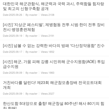
대한민국 해군관함식, 해군력과 국력 과시, 주력함들 힘자랑
및 최고의 신형구축함 공개
Date
2025.09.26
By
master
Views
2108
[사진] '지상군 페스티벌', 제병협동 전투 시범·한미 전투 장비
전시·병영훈련체험
Date
2025.09.19
By
master
Views
2191
[사진] 넘볼 수 없는 강력한 바다의 방패 “다산정약용함” 진수
Date
2025.09.17
By
master
Views
1852
[사진] 해군, 가뭄 피해 강릉 시민위해 군수지원함(AOE) 투입
급수지원
Date
2025.09.09
By
master
Views
1983
거친바다를 달린다! 제23회 해군참모총장배 전국요트대회
개최
Date
2025.09.09
By
master
Views
2027
한산도함 5대양으로 출항! 해군창설 80주년! 해사 80기의 힘
찬 항해!