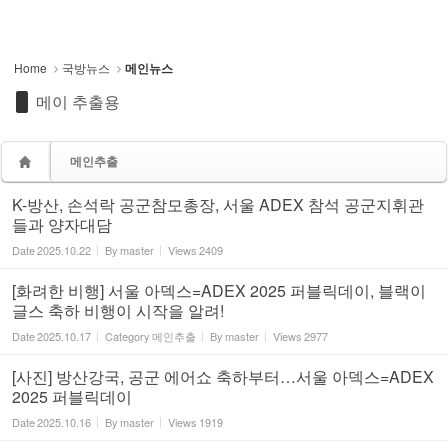
Home
국방뉴스
메인뉴스
메이 추출용
메인추출
K-방산, 손석락 공군참모총장, 서울 ADEX 참석 공군지휘관
들과 양자대담
Date
2025.10.22
By
master
Views
2409
[화려한 비행] 서울 아덱스=ADEX 2025 퍼블릭데이, 블랙이
글스 축하 비행이 시작을 알려!
Date
2025.10.17
Category
메인추출
By
master
Views
2977
[사진] 방산강국, 공군 에어쇼 축하부터…서울 아덱스=ADEX
2025 퍼블릭데이
Date
2025.10.16
By
master
Views
1919