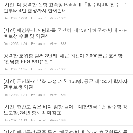
[사진] 더 강력한 신형 고속정 Batch-Ⅱ「참수리4척 진수…1
번부터 4번 함정까지 한꺼번에
Date
2025.12.08
By
master
Views
1689
[사진] 해양주권과 평화를 굳건히, 제139기 해군·해병대 사관
후보생 수료 및 임관식
Date
2025.11.29
By
master
Views
1863
강력한 호위함 벌써 3번째, 해군 최신예 3,600톤급 호위함
“전남함(FFG-831)” 진수
Date
2025.11.25
By
master
Views
1680
[사진] 군인화·간부화 과정 거친 168명, 공군 제155기 학사사
관후보생 임관
Date
2025.11.24
By
master
Views
1839
[사진] 한반도 깊은 바다 잠항 끝에…대한민국 1번 잠수함 장
보고함, 34년 항해의 마침표
Date
2025.11.19
By
master
Views
1688
[사진] 해상돌격·공중 돌격, 해군·해병대, ’25년 호국합동상륙