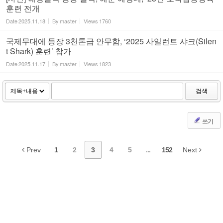
훈련 전개
Date
2025.11.18
By
master
Views
1760
국제무대에 등장 3천톤급 안무함, ‘2025 사일런트 샤크(Silen
t Shark) 훈련’ 참가
Date
2025.11.17
By
master
Views
1823
검색
쓰기
Prev
1
2
3
4
5
...
152
Next