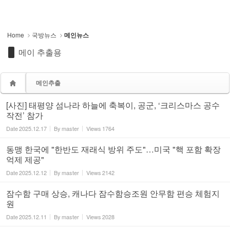
Home
국방뉴스
메인뉴스
메이 추출용
메인추출
[사진] 태평양 섬나라 하늘에 축복이, 공군, ‘크리스마스 공수
작전’ 참가
Date
2025.12.17
By
master
Views
1764
동맹 한국에 "한반도 재래식 방위 주도"…미국 "핵 포함 확장
억제 제공"
Date
2025.12.12
By
master
Views
2142
잠수함 구매 상승, 캐나다 잠수함승조원 안무함 편승 체험지
원
Date
2025.12.11
By
master
Views
2028