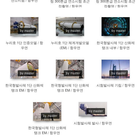
링 300톤급 연소시험 초근
링 300톤급 연소시험 초근
접촬영 / 항우연
접촬영 / 항우연
by master
by master
by master
927
984
980
누리호 1단 인증모델 / 항
누리호 1단 체계개발모델
한국형발사체 1단 산화제
우연
(EM) / 항우연
탱크 내부 / 항우연
by master
by master
by master
900
993
788
한국형발사체 1단 산화제
한국형발사체 1단 산화제
시험발사체 기립 / 항우연
탱크 EM / 항우연
탱크 EM / 항우연
by master
by master
1011
851
시험발사체 발사 / 항우연
한국형발사체 1단 산화제
탱크 EM / 항우연