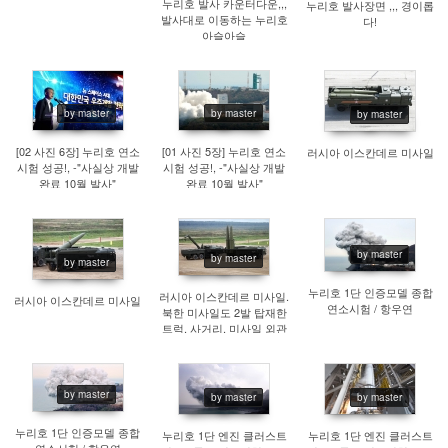
누리호 발사 카운터다운,,,
누리호 발사장면 ,,, 경이롭
발사대로 이동하는 누리호
다!
아슬아슬
by master
by master
by master
866
913
985
[02 사진 6장] 누리호 연소
[01 사진 5장] 누리호 연소
러시아 이스칸데르 미사일
시험 성공!, -"사실상 개발
시험 성공!, -"사실상 개발
완료 10월 발사"
완료 10월 발사"
by master
by master
by master
943
878
911
누리호 1단 인증모델 종합
러시아 이스칸데르 미사일.
러시아 이스칸데르 미사일
연소시험 / 항우연
북한 미사일도 2발 탑재한
트럭, 사거리, 미사일 외관
이 비슷하다.
by master
by master
by master
865
816
880
누리호 1단 인증모델 종합
누리호 1단 엔진 클러스트
누리호 1단 엔진 클러스트
연소시험 / 항우연