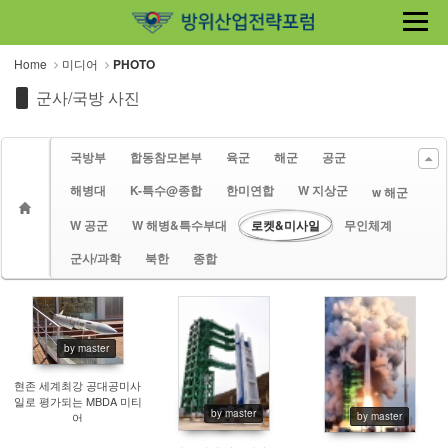
Sketchbook5, 스케치북5
Sketchbook5, 스케치북5
Home
미디어
PHOTO
군사/국방 사진
국방부
합동참모본부
육군
해군
공군
해병대
K-특수@종합
한미연합
W 지상군
w 해군
W 공군
W 해병&특수부대
로켓&미사일
무인체계
군사/과학
북한
종합
by master
1039
2035
1964
현존 세계최강 공대공미사
일로 평가되는 MBDA 미티
by master
by master
어