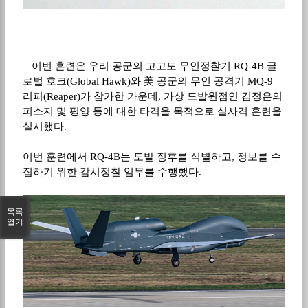
이번 훈련은 우리 공군의 고고도 무인정찰기
RQ-4B
글
로벌 호크
(Global Hawk)
와 美 공군의 무인 공격기
MQ-9
리퍼
(Reaper)
가 참가한 가운데
,
가상 도발원점인 김정은의
피소지 및 평양 등에 대한 타격을 목적으로 실사격 훈련을
실시했다
.
이번 훈련에서
RQ-4B
는 도발 징후를 식별하고
,
정보를 수
집하기 위한 감시정찰 임무를 수행했다
.
목록
열기