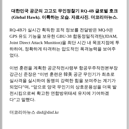
대한민국 공군의 고고도 무인정찰기
RQ-4B
글로벌 호크
(Global Hawk).
이륙하는 모습
.
자료사진
.
더코리아뉴스
.
RQ-4B
가 실시간 흭득한 표적 정보를 전달받은
MQ-9
은
GPS
유도 기능을 보유한
GBU-38
합동정밀직격탄
(JDAM,
Joint Direct Attack Munition)
을 최단 시간 내 목표지점에 투
하하여
,
정확하게 타격하는 압도적인 폭격능력을 보여주
었다
.
이번 훈련을 계획한 공군작전사령부 항공우주작전본부장
강근신 준장은
“
이번 훈련은 韓美 공군 무인기가 최초로
실사격을 실시하여 동맹의 강력한 힘을 보여주는 계기가
되었다
”
며
, “
앞으로 양국 무인기의 상호운용성을 더욱 발
전시킴으로써 확고한 연합방위태세 유지에 기여하겠
다
”
고 말했다
.
더코리아뉴스
disf@disf.kr