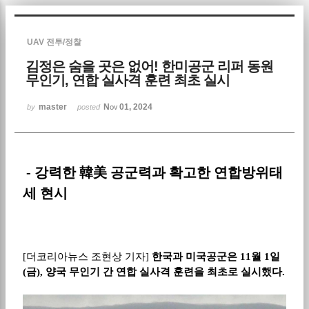
Sketchbook5, 스케치북5
UAV 전투/정찰
김정은 숨을 곳은 없어! 한미공군 리퍼 동원
무인기, 연합 실사격 훈련 최초 실시
master
Nov 01, 2024
by
posted
Sketchbook5, 스케치북5
-
강력한 韓美 공군력과 확고한 연합방위태
세 현시
[
더코리아뉴스 조현상 기자
]
한국과 미국공군은
11
월
1
일
(
금
),
양국 무인기 간 연합 실사격 훈련을 최초로 실시했다
.