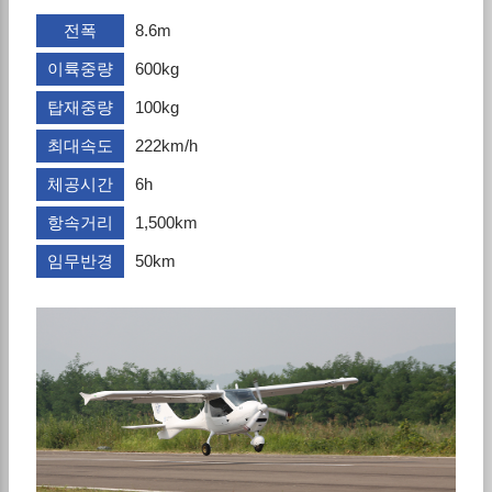
전폭
8.6m
이륙중량
600kg
탑재중량
100kg
최대속도
222km/h
체공시간
6h
항속거리
1,500km
임무반경
50km