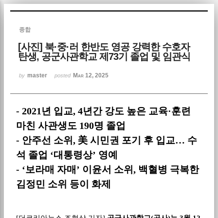
Sketchbook5, 스케치북5
종합
[사진] 북·중·러 한반도 영공 강력한 수호자
탄생, 공군사관학교 제73기 졸업 및 임관식
master
Mar 12, 2025
by
posted
Sketchbook5, 스케치북5
- 2021
년 입교
, 4
년간 강도 높은 교육
·
훈련
마친 사관생도
190
명 졸업
-
안주선 소위
,
美
시민권 포기 후 입교
…
수
석 졸업
‘
대통령상
’
영예
- ‘
보라매 자매
’
이윤서 소위
,
백혈병 극복한
김정민 소위 등이 화제
[
더코리아뉴스 조현상 기자
]
공군사관학교
(
공사
)
는
3
월
12