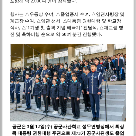
포함해 약
2,000
여 명이 참석했다
.
행사는
△
우등상 수여
,
△
졸업증서 수여
,
△
임관사령장 및
계급장 수여
,
△
임관 선서
,
△
대통령 권한대행 및 학교장
식사
,
△
‘1
기생 첫 출격 기념 태극기
’
전달식
,
△
재교생 행
진 및 축하비행 순으로 약
60
여 분간 진행됐다
.
공군은 3월 12일(수) 공군사관학교 성무연병장에서 최상
목 대통령 권한대행 주관으로 제73기 공군사관생도 졸업