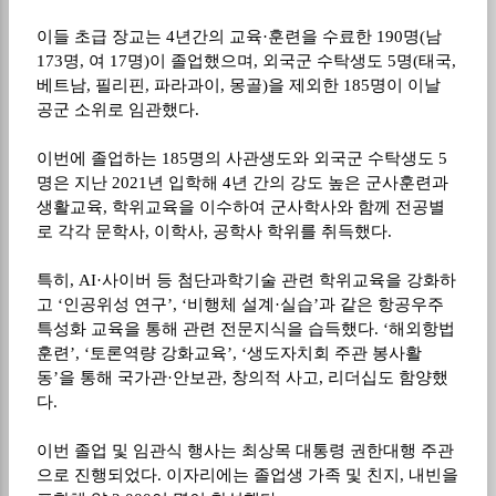
이들 초급 장교는
4
년간의 교육
·
훈련을 수료한
190
명
(
남
173
명
,
여
17
명
)
이 졸업했으며
,
외국군 수탁생도
5
명
(
태국
,
베트남
,
필리핀
,
파라과이
,
몽골
)
을 제외한
185
명이 이날
공군 소위로 임관했다
.
이번에 졸업하는
185
명의 사관생도와 외국군 수탁생도
5
명은 지난
2021
년 입학해
4
년 간의 강도 높은 군사훈련과
생활교육
,
학위교육을 이수하여 군사학사와 함께 전공별
로 각각 문학사
,
이학사
,
공학사 학위를 취득했다
.
특히
, AI·
사이버 등 첨단과학기술 관련 학위교육을 강화하
고
‘
인공위성 연구
’, ‘
비행체 설계
·
실습
’
과 같은 항공우주
특성화 교육을 통해 관련 전문지식을 습득했다
. ‘
해외항법
훈련
’, ‘
토론역량 강화교육
’, ‘
생도자치회 주관 봉사활
동
’
을 통해 국가관
·
안보관
,
창의적 사고
,
리더십도 함양했
다
.
이번 졸업 및 임관식 행사는 최상목 대통령 권한대행 주관
으로 진행되었다
.
이자리에는 졸업생 가족 및 친지
,
내빈을