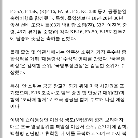
F-35A, F-15K, (K)F-16, FA-50, F-5, KC-330
등이 공중분열
축하비행을 함께했다
.
특히
,
졸업생보다
10
년
·20
년
·30
년
앞선 선배 조종사들
(63
기 백화랑 소령
(
진
), 53
기 이진욱 중
령
, 43
기 류기필 준장
)
이 각각
KF-16, FA-50, F-15K
전투기
에 탑승해 뜻깊은 축하를 전했다
.
올해 졸업 및 임관식에서는 안주선 소위가 가장 우수한 종
합성적을 거둬
‘
대통령상
’
수상의 영예를 안았다
. ‘
국무총
리상
’
은 김재형 소위
, ‘
국방부장관상
’
은 김동현 소위가 수
상했다
.
특히
,
안 소위는 공군 장교가 되기 위해 미국 시민권을 포
기했으며
, F-16
조종사로 임무 중인 형 안상규 대위
(
진
)
과
함께
‘
보라매 형제
’
로 조국 영공을 함께 수호해 나갈 예정
이다
.
이밖에
△
여동생인 이윤성 생도
(3
학년
)
와 함께 보라매자
매로 조국 영공방위를 책임질 이윤서 소위
,
△
71
기에 입학
,
백혈병 진단받고 휴학한 뒤 이를 극복하고
73
기로 다시 복