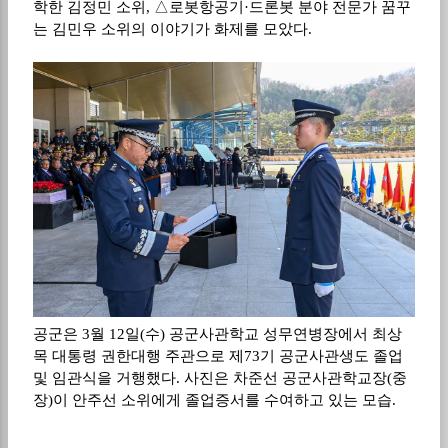
학한 김정민 소위
,
△
로봇항공기
·
드론봇 분야 전문가 꿈꾸
는 김민우 소위의 이야기가 화제를 모았다
.
공군은 3월 12일(수) 공군사관학교 성무연병장에서 최상
목 대통령 권한대행 주관으로 제73기 공군사관생도 졸업
및 임관식을 거행했다. 사진은 차준선 공군사관학교장(중
장)이 안주선 소위에게 졸업증서를 수여하고 있는 모습.