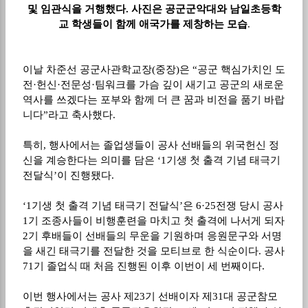
및 임관식을 거행했다. 사진은 공군군악대와 남일초등학
교 학생들이 함께 애국가를 제창하는 모습
.
이날 차준선 공군사관학교장
(
중장
)
은
“
공군 핵심가치인 도
전
·
헌신
·
전문성
·
팀워크를 가슴 깊이 새기고 공군의 새로운
역사를 쓰겠다는 포부와 함께 더 큰 꿈과 비전을 품기 바랍
니다
”
라고 축사했다
.
특히
,
행사에서는 졸업생들이 공사 선배들의 위국헌신 정
신을 계승한다는 의미를 담은
‘1
기생 첫 출격 기념 태극기
전달식
’
이 진행됐다
.
‘1
기생 첫 출격 기념 태극기 전달식
’
은
6·25
전쟁 당시 공사
1
기 조종사들이 비행훈련을 마치고 첫 출격에 나서게 되자
2
기 후배들이 선배들의 무운을 기원하며 응원문구와 서명
을 새긴 태극기를 전달한 것을 모티브로 한 식순이다
.
공사
71
기 졸업식 때 처음 진행된 이후 이번이 세 번째이다
.
이번 행사에서는 공사 제
23
기 선배이자 제
31
대 공군참모