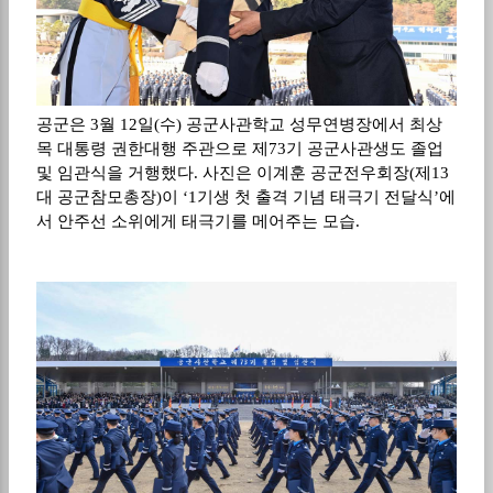
공군은 3월 12일(수) 공군사관학교 성무연병장에서 최상
목 대통령 권한대행 주관으로 제73기 공군사관생도 졸업
및 임관식을 거행했다. 사진은 이계훈 공군전우회장(제13
대 공군참모총장)이 ‘1기생 첫 출격 기념 태극기 전달식’에
서 안주선 소위에게 태극기를 메어주는 모습.