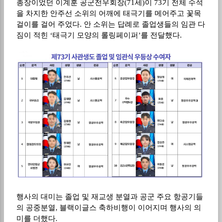
총장이었던 이계훈 공군전우회장
(71
세
)
이
73
기 전체 수석
을 차지한 안주선 소위의 어깨에 태극기를 메어주고 꽃목
걸이를 걸어 주었다
.
안 소위는 답례로 졸업생들의 임관 다
짐이 적힌
‘
태극기 모양의 롤링페이퍼
’
를 전달했다
.
행사의 대미는 졸업 및 재교생 분열과 공군 주요 항공기들
의 공중분열
,
블랙이글스 축하비행이 이어지며 행사의 의
미를 더했다
.