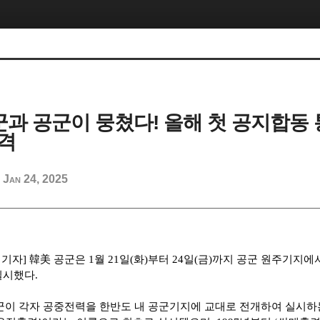
육군과 공군이 뭉쳤다! 올해 첫 공지합동
격
Jan 24, 2025
d
 기자
]
韓美
공군은
1
월
21
일
(
화
)
부터
24
일
(
금
)
까지 공군 원주기지에서
실시했다
.
군이 각자 공중전력을 한반도 내 공군기지에 교대로 전개하여 실시하