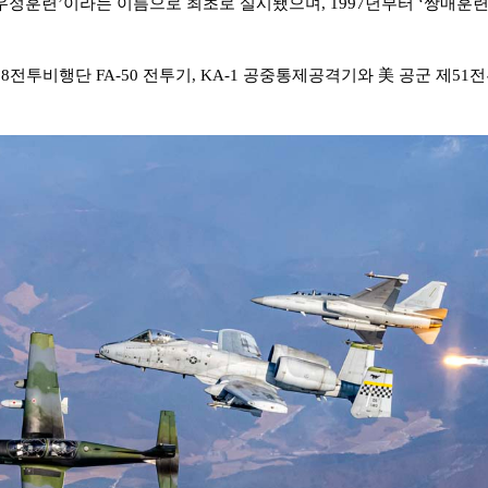
우정훈련
’
이라는 이름으로 최초로 실시됐으며
, 1997
년부터
‘
쌍매훈
제
8
전투비행단
FA-50
전투기
, KA-1
공중통제공격기와
美
공군 제
51
전