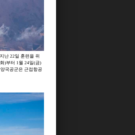
 지난 22일 훈련을 위
화)부터 1월 24일(금)
에서 양국공군은 근접항공