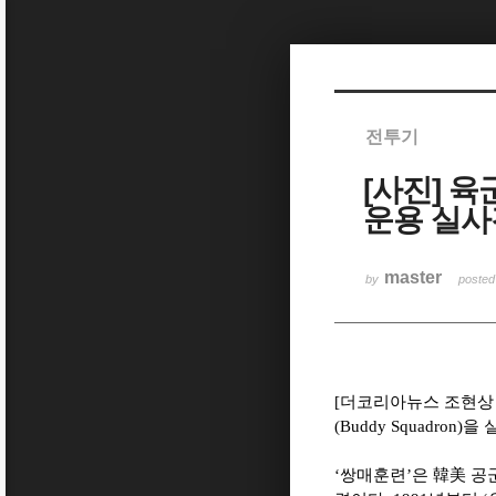
Sketchbook5, 스케치북5
전투기
[사진] 
Sketchbook5, 스케치북5
운용 실사
master
by
poste
[
더코리아뉴스 조현상
(Buddy Squadron)
을 
‘
쌍매훈련
’
은
韓美
공