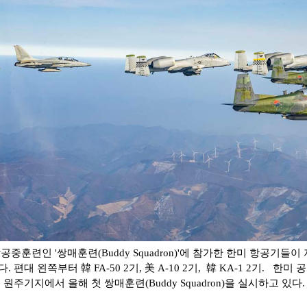
중훈련인 '쌍매훈련(Buddy Squadron)'에 참가한 한미 항공기들이
편대 왼쪽부터 韓 FA-50 2기, 美 A-10 2기, 韓 KA-1 2기. 한미 
군 원주기지에서 올해 첫 쌍매훈련(Buddy Squadron)을 실시하고 있다