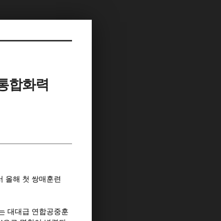
 통합화력
 올해 첫 쌍매훈련
는 대대급 연합공중훈