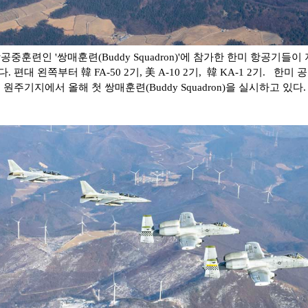
중훈련인 '쌍매훈련(Buddy Squadron)'에 참가한 한미 항공기들이
편대 왼쪽부터 韓 FA-50 2기, 美 A-10 2기, 韓 KA-1 2기. 한미 
군 원주기지에서 올해 첫 쌍매훈련(Buddy Squadron)을 실시하고 있다