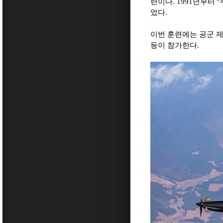
련이다
. 1991
년부터
‘
었다
.
이번 훈련에는 공군 
등이 참가한다
.