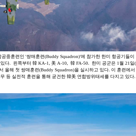
중훈련인 '쌍매훈련(Buddy Squadron)'에 참가한 한미 항공기들이
. 왼쪽부터 韓 KA-1, 美 A-10, 韓 FA-50. 한미 공군은 1월 21일(
올해 첫 쌍매훈련(Buddy Squadron)을 실시하고 있다. 이 훈련
무 등 실전적 훈련을 통해 굳건한 韓美 연합방위태세를 다지고 있다.