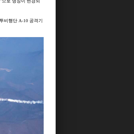
련
’
으로 명칭이 변경되
투비행단
A-10
공격기