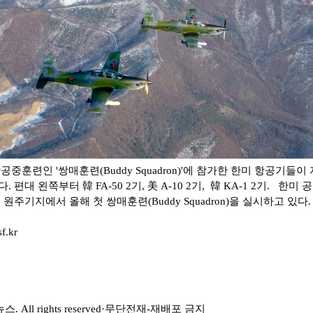
중훈련인 '쌍매훈련(Buddy Squadron)'에 참가한 한미 항공기들이
편대 왼쪽부터 韓 FA-50 2기, 美 A-10 2기, 韓 KA-1 2기. 한미 
군 원주기지에서 올해 첫 쌍매훈련(Buddy Squadron)을 실시하고 있다
f.kr
뉴스
. All rights reserved·
무단전재
-
재배포 금지