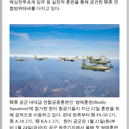
해상전투초계 임무 등 실전적 훈련을 통해 굳건한 韓美 연
합방위태세를 다지고 있다.
韓美 공군 대대급 연합공중훈련인 '쌍매훈련(Buddy
Squadron)'에 참가한 한미 항공기들이 지난 22일 훈련을 위
해 공역으로 이동하고 있다. 편대 왼쪽부터 韓 FA-50 2기,
美 A-10 2기, 韓 KA-1 2기. 한미 공군은 1월 21일(화)부
터 1월 24일(금)까지 공군 원주기지에서 올해 첫 쌍매훈련