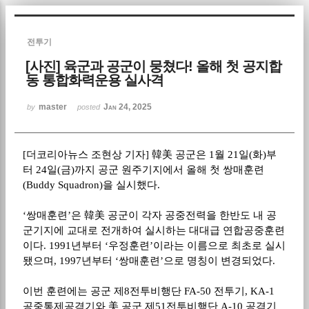
Sketchbook5, 스케치북5
전투기
[사진] 육군과 공군이 뭉쳤다! 올해 첫 공지합
동 통합화력운용 실사격
master
Jan 24, 2025
by
posted
Sketchbook5, 스케치북5
[
더코리아뉴스 조현상 기자
]
韓美
공군은
1
월
21
일
(
화
)
부
터
24
일
(
금
)
까지 공군 원주기지에서 올해 첫 쌍매훈련
(Buddy Squadron)
을 실시했다
.
‘
쌍매훈련
’
은
韓美
공군이 각자 공중전력을 한반도 내 공
군기지에 교대로 전개하여 실시하는 대대급 연합공중훈련
이다
. 1991
년부터
‘
우정훈련
’
이라는 이름으로 최초로 실시
됐으며
, 1997
년부터
‘
쌍매훈련
’
으로 명칭이 변경되었다
.
이번 훈련에는 공군 제
8
전투비행단
FA-50
전투기
, KA-1
공중통제공격기와
美
공군 제
51
전투비행단
A-10
공격기