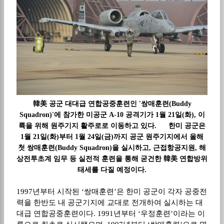
韓美 공군 대대급 연합공중훈련인 '쌍매훈련(Buddy
Squadron)'에 참가한 미공군 A-10 공격기가 1월 21일(화), 이
륙을 위해 원주기지 활주로로 이동하고 있다.
한미 공군은
1월 21일(화)부터 1월 24일(금)까지 공군 원주기지에서 올해
첫 쌍매훈련(Buddy Squadron)을 실시하고, 근접항공지원, 해
상전투초계 임무 등 실전적 훈련을 통해 굳건한 韓美 연합방위
태세를 다질 예정이다.
1997
년부터 시작된
‘
쌍매훈련
’
은 한미 공군이 각자 공중전
력을 한반도 내 공군기지에 교대로 전개하여 실시하는 대
대급 연합공중훈련이다
. 1991
년부터
‘
우정훈련
’
이라는 이