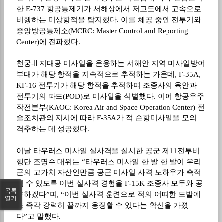
한
E-737
항공통제기가 서해상에서 저고도에서 고속으로
비행하는 미상항적을 탐지했다
.
이를 체공 중인 전투기와
중앙방공통제소
(MCRC: Master Control and Reporting
Center)
에 전파했다
.
천궁
-Ⅱ
지대공 미사일을 운용하는 서해안 지역 미사일방어
부대가 해당 항적을 지속적으로 추적하는 가운데
, F-35A,
KF-16
전투기가 해당 항적을 추적하며 조종사의 육안과
전투기의 파드
(POD)
로 미사일을 식별했다
.
이어 항공우주
작전본부
(KAOC: Korea Air and Space Operation Center)
전
술조치관의 지시에 따라
F-35A
가 적 순항미사일을 모의
격추하는 데 성공했다
.
이날 타우러스 미사일 실사격을 실시한 공군 제
11
전투비
행단 조명수 대위는
“
타우러스 미사일 한 발 한 발이 우리
군의 고가치 자산인만큼 공군 미사일 사격 노하우가 축적
될 수 있도록 이번 실사격 경험을
F-15K
조종사 모두와 공
목록
유하겠다
”
며
, “
이번 실사격 훈련으로 적의 어떠한 도발에
열기
도 즉각 강력히 끝까지 응징할 수 있다는 확신을 가졌
다
”
고 말했다
.