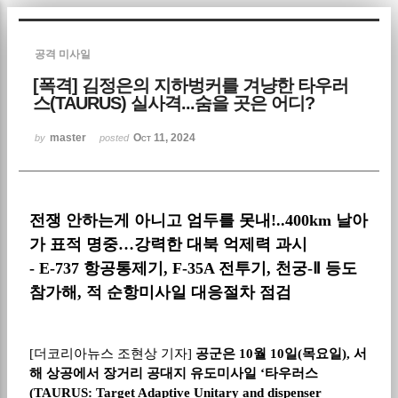
Sketchbook5, 스케치북5
공격 미사일
[폭격] 김정은의 지하벙커를 겨냥한 타우러
스(TAURUS) 실사격...숨을 곳은 어디?
master
Oct 11, 2024
by
posted
Sketchbook5, 스케치북5
전쟁 안하는게 아니고 엄두를 못내
!..400km
날아
가 표적 명중
…
강력한 대북 억제력 과시
- E-737
항공통제기
, F-35A
전투기
,
천궁
-Ⅱ
등도
참가해
,
적 순항미사일 대응절차 점검
[
더코리아뉴스 조현상 기자
]
공군은
10
월
10
일
(
목요일
),
서
해 상공에서 장거리 공대지 유도미사일
‘
타우러스
(TAURUS: Target Adaptive Unitary and dispenser