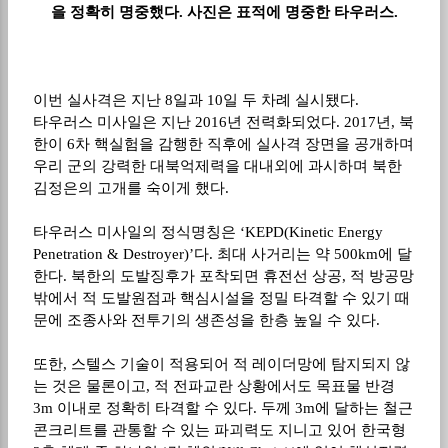
을 정확히 명중했다. 사진은 표적에 명중한 타우러스.
이번 실사격은 지난
8
일과
10
일 두 차례 실시됐다
.
타우러스 미사일은 지난
2016
년 전력화되었다
. 2017
년
,
북
한이
6
차 핵실험을 감행한 직후에 실사격 장면을 공개하며
우리 군의 강력한 대북억제력을 대내외에 과시하며 북한
김정은의 고개를 숙이게 했다
.
타우러스 미사일의 정식명칭은
‘KEPD(Kinetic Energy
Penetration & Destroyer)’
다
.
최대 사거리는 약
500km
에 달
한다
.
북한의 도발징후가 포착되면 휴전선 상공
,
적 방공망
밖에서 적 도발원점과 핵심시설을 정밀 타격할 수 있기 때
문에 조종사와 전투기의 생존성을 한층 높일 수 있다
.
또한
,
스텔스 기술이 적용되어 적 레이더망에 탐지되지 않
는 것은 물론이고
,
적 전파교란 상황에서도 목표물 반경
3m
이내로 정확히 타격할 수 있다
.
두께
3m
에 달하는 철근
콘크리트를 관통할 수 있는 파괴력도 지니고 있어 한국형