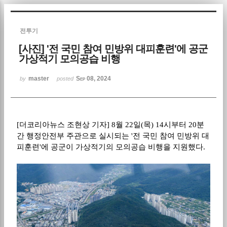
Sketchbook5, 스케치북5
전투기
[사진] '전 국민 참여 민방위 대피훈련'에 공군
가상적기 모의공습 비행
master
Sep 08, 2024
by
posted
Sketchbook5, 스케치북5
[
더코리아뉴스 조현상 기자
] 8
월
22
일
(
목
) 14
시부터
20
분
간 행정안전부 주관으로 실시되는
'
전 국민 참여 민방위 대
피훈련
'
에 공군이 가상적기의 모의공습 비행을 지원했다
.