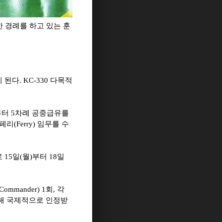
한 경례를 하고 있는 훈
게 된다
. KC-330
다목적
부터
5
차례 공중급유를
 페리
(Ferry)
임무를 수
로
15
일
(
월
)
부터
18
일
Commander) 1
회
,
각
해 국제적으로 인정받