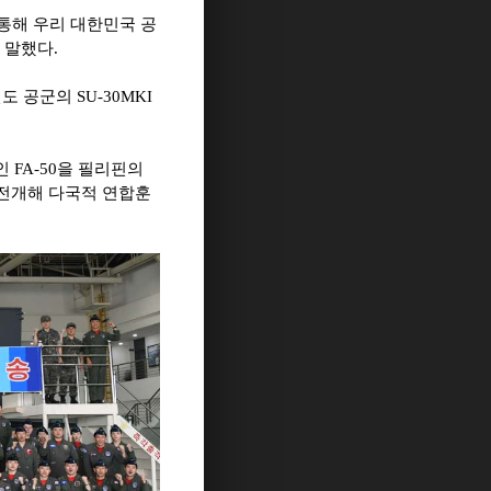
통해 우리 대한민국 공
 말했다
.
인도 공군의
SU-30MKI
인
FA-50
을 필리핀의
 전개해 다국적 연합훈