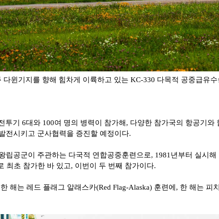
 다윈기지를 향해 힘차게 이륙하고 있는 KC-330 다목적 공중급유
전투기
6
대와
100
여 명의 병력이 참가해
,
다양한 참가국의 항공기와 
발전시키고 군사협력을 증진할 예정이다
.
주왕립공군이 주관하는 다국적 연합공중훈련으로
, 1981
년부터 실시해
 최초 참가한 바 있고
,
이번이 두 번째 참가이다
.
 한 해는 레드 플래그 알래스카
(Red Flag-Alaska)
훈련에
,
한 해는 피