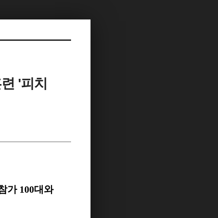
련 '피치
 참가
100
대와