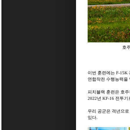
호주
이번 훈련에는
F-15K
연합작전 수행능력을 
피치블랙 훈련은 호
2022
년
KF-16
전투기로
우리 공군은 격년으로
있다
.