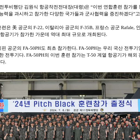
전투비행단 김원식 항공작전전대장
(
대령
)
은
“
이번 연합훈련 참가를 
능력을 과시하고 참가한 다양한 국가들과 군사협력을 증진하겠다
”
고
훈련은 美 공군의
F-22,
이탈리아 공군의
F-35B,
프랑스 공군
Rafale,
 항공기가 참가한 가운데 역대 최대 규모로 개최된다
.
리핀 공군의
FA-50PH
도 최초 참가한다
. FA-50PH
는 우리 국산 전투기
한 전투기다
. FA-50PH
의 이번 훈련 참가는
T-50
계열 항공기가 해외
례다
.