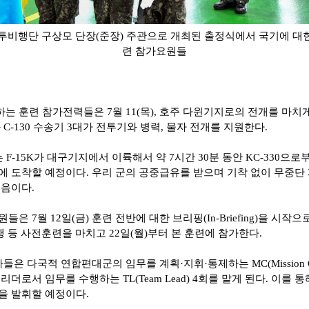
제11전투비행단 구상모 단장(준장) 주관으로 개최된 출정식에서 국기에 대
련 참가요원들
하는 훈련 참가전력들은
7
월
11(
목
),
호주 다윈기지로의 전개를 마치
와
C-130
수송기
3
대가 전투기와 병력
,
물자 전개를 지원한다
.
는
F-15K
가 대구기지에서 이륙해서 약
7
시간
30
분 동안
KC-330
으로
에 도착할 예정이다
.
우리 군의 공중급유를 받으며 기착 없이 무중단
처음이다
.
요원들은
7
월
12
일
(
금
)
훈련 전반에 대한 브리핑
(In-Briefing)
을 시작으
행 등 사전훈련을 마치고
22
일
(
월
)
부터 본 훈련에 참가한다
.
사들은 다국적 연합편대군의 임무를 계획
·
지휘
·
통제하는
MC(Mission 
 리더로서 임무를 수행하는
TL(Team Lead) 4
회를 맡게 된다
.
이를 통
을 발휘할 예정이다
.