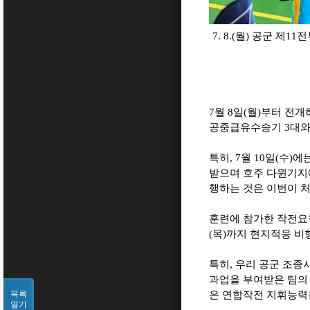
7. 8.(월) 공군 
7
월
8
일
(
월
)
부터 전개
공중급유수송기
3
대
특히
, 7
월
10
일
(
수
)
에
받으며 호주 다윈기지
행하는 것은 이번이 
훈련에 참가한 작전
(
목
)
까지 현지적응 비
특히
,
우리 공군 조종
과업을 부여받은 팀의
은 연합작전 지휘능력
목록
열기