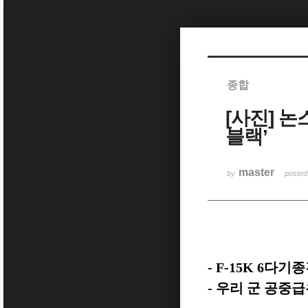
Sketchbook5, 스케치북5
종합
[사진] 
Sketchbook5, 스케치북5
블랙’
master
by
poste
- F-15K 6
다기종
-
우리 군 공중급