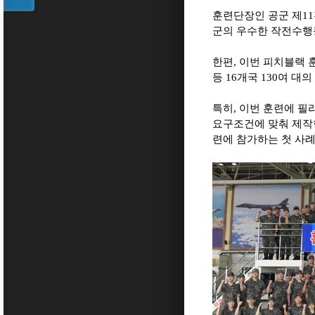
훈련단장인 공군 제
11
군의 우수한 작전수행
한편
,
이번 피치블랙 
등
16
개국
130
여 대의
특히
,
이번 훈련에 필
요구조건에 맞춰 제작
련에 참가하는 첫 사