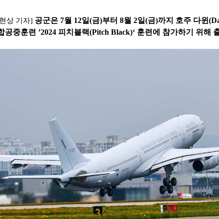
공군은
7
월
12
일
(
금
)
부터
8
월
2
일
(
금
)
까지 호주 다윈
(D
현상 기자
]
연합공중훈련
’2024
피치블랙
(Pitch Black)‘
훈련에 참가하기 위해 