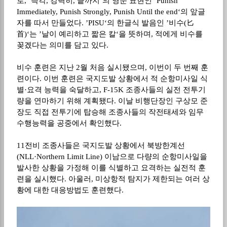
로
, ’
즉각
,
강력히
,
끝까지
‘
의 영문 표현인
’Punish
Immediately, Punish Strongly, Punish Until the end‘
의 앞글
자를 따서 만들었다
. ’PISU‘
의 한글식 발음인
’
비수
(
匕
首
)‘
는
’
날이 예리하고 짧은 칼
‘
을 뜻하며
,
적에게 비수를
꽂겠다는 의미를 담고 있다
.
비수 훈련은 지난
2
월 처음 실시됐으며
,
이번이 두 번째 훈
련이다
.
이번 훈련은 국지도발 상황에서 적 순항미사일 식
별
·
요격 능력을 숙달하고
, F-15K
조종사들의 실전 전투기
량을 연마하기 위해 계획됐다
.
이날 비행단장인 구상모 준
장도 직접 전투기에 탑승해 조종사들의 작전태세와 임무
수행능력을 공중에서 확인했다
.
11
전비 조종사들은 국지도발 상황에서 북방한계선
(NLL·Northern Limit Line)
이남으로 다량의 순항미사일을
발사한 상황을 가정해 이를 식별하고 요격하는 실전적 훈
련을 실시했다
.
아울러
,
미상항적 탐지가 제한되는 여러 상
황에 대한 대응방법도 훈련했다
.