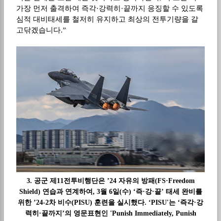
가장 먼저 출격하여 즉각
·
강력히
·
끝까지 응징할 수 있도록
심적 대비태세를 철저히 유지하고 최상의 전투기량을 갈
고닦겠습니다
.”
3. 공군 제11전투비행단은 ’24 자유의 방패(FS·Freedom
Shield) 연습과 연계하여, 3월 6일(수) ‘즉·강·끝’ 태세 완비를
위한 ’24-2차 비수(PISU) 훈련을 실시했다. ‘PISU'는 ‘즉각·강
력히·끝까지’의 영문표현인 'Punish Immediately, Punish