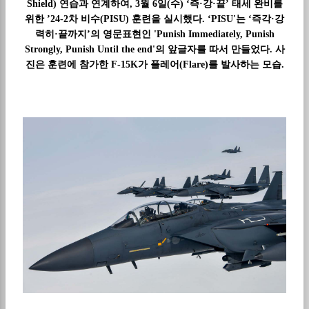
Shield) 연습과 연계하여, 3월 6일(수) ‘즉·강·끝’ 태세 완비를
위한 ’24-2차 비수(PISU) 훈련을 실시했다. ‘PISU'는 ‘즉각·강
력히·끝까지’의 영문표현인 'Punish Immediately, Punish
Strongly, Punish Until the end'의 앞글자를 따서 만들었다. 사
진은 훈련에 참가한 F-15K가 플레어(Flare)를 발사하는 모습.