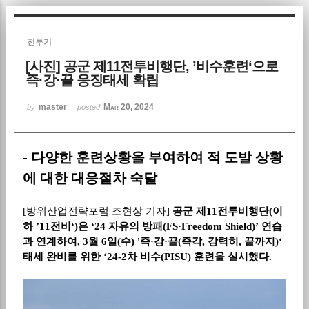
Sketchbook5, 스케치북5
전투기
[사진] 공군 제11전투비행단, ’비수훈련‘으로
즉·강·끝 응징태세 확립
master
Mar 20, 2024
by
posted
Sketchbook5, 스케치북5
-
다양한 훈련상황을 부여하여 적 도발 상황
에 대한 대응절차 숙달
[
방위산업전략포럼 조현상 기자
]
공군 제
11
전투비행단
(
이
하
’11
전비
‘)
은
‘24
자유의 방패
(FS·Freedom Shield)’
연습
과 연계하여
, 3
월
6
일
(
수
) '
즉
·
강
·
끝
(
즉각
,
강력히
,
끝까지
)‘
태세 완비를 위한
‘24-2
차 비수
(PISU)
훈련을 실시했다
.