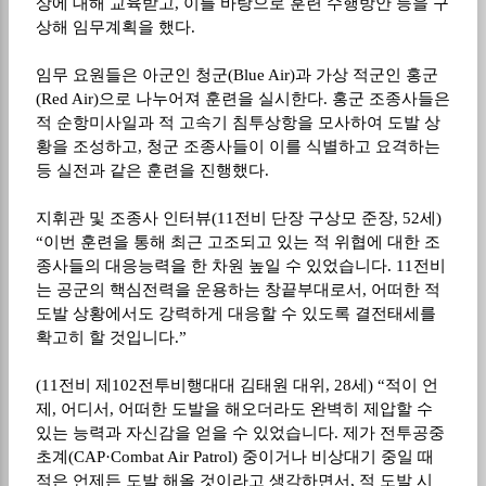
상에 대해 교육받고
,
이를 바탕으로 훈련 수행방안 등을 구
상해 임무계획을 했다
.
임무 요원들은 아군인 청군
(Blue Air)
과 가상 적군인 홍군
(Red Air)
으로 나누어져 훈련을 실시한다
.
홍군 조종사들은
적 순항미사일과 적 고속기 침투상항을 모사하여 도발 상
황을 조성하고
,
청군 조종사들이 이를 식별하고 요격하는
등 실전과 같은 훈련을 진행했다
.
지휘관 및 조종사 인터뷰
(11
전비 단장 구상모 준장
, 52
세
)
“
이번 훈련을 통해 최근 고조되고 있는 적 위협에 대한 조
종사들의 대응능력을 한 차원 높일 수 있었습니다
. 11
전비
는 공군의 핵심전력을 운용하는 창끝부대로서
,
어떠한 적
도발 상황에서도 강력하게 대응할 수 있도록 결전태세를
확고히 할 것입니다
.”
(11
전비 제
102
전투비행대대 김태원 대위
, 28
세
) “
적이 언
제
,
어디서
,
어떠한 도발을 해오더라도 완벽히 제압할 수
있는 능력과 자신감을 얻을 수 있었습니다
.
제가 전투공중
초계
(CAP·Combat Air Patrol)
중이거나 비상대기 중일 때
적은 언제든 도발 해올 것이라고 생각하면서
,
적 도발 시