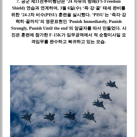
7. 공군 제11전투비행단은 ’24 자유의 방패(FS·Freedom
Shield) 연습과 연계하여, 3월 6일(수) ‘즉·강·끝’ 태세 완비를
위한 ’24-2차 비수(PISU) 훈련을 실시했다. ‘PISU'는 ‘즉각·강
력히·끝까지’의 영문표현인 'Punish Immediately, Punish
Strongly, Punish Until the end'의 앞글자를 따서 만들었다. 사
진은 훈련에 참가한 F-15K가 임무공역에서 적 순항미사일 요
격임무를 완수하고 복귀하고 있는 모습.