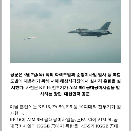
공군은
3
월
7
일
(
목
)
적의 화력도발과 순항미사일 발사 등 복합
도발에 대응하기 위해 서해 해상사격장에서 실사격 훈련을 실
시했다
.
사진은
KF-16
전투기가
AIM-9M
공대공미사일을 발
사하는 장면
.
대한민국 공군
.
이날 훈련에는
KF-16, FA-50, F-5
등
10
여대의 전투기가 참
가했다
.
KF-16
이
AIM-9M
공대공미사일을
,
△
FA-50
이
AIM-9L
공
대공미사일과
KGGB
공대지 폭탄을
,
△
F-5
가
KGGB
공대