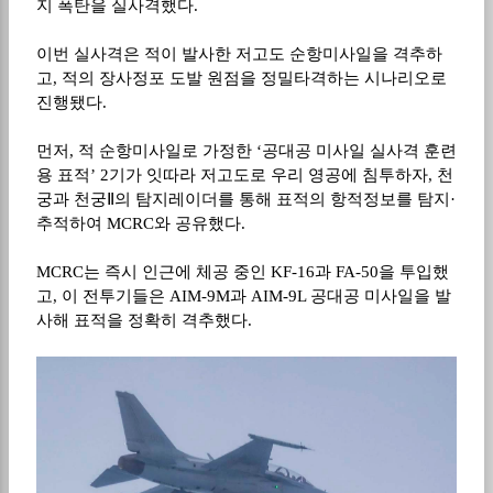
지 폭탄을 실사격했다
.
이번 실사격은 적이 발사한 저고도 순항미사일을 격추하
고
,
적의 장사정포 도발 원점을 정밀타격하는 시나리오로
진행됐다
.
먼저
,
적 순항미사일로 가정한
‘
공대공 미사일 실사격 훈련
용 표적
’
2
기가 잇따라 저고도로 우리 영공에 침투하자
,
천
궁과 천궁
Ⅱ
의 탐지레이더를 통해 표적의 항적정보를 탐지
·
추적하여
MCRC
와 공유했다
.
MCRC
는 즉시 인근에 체공 중인
KF-16
과
FA-50
을 투입했
고
,
이 전투기들은
AIM-9M
과
AIM-9L
공대공 미사일을 발
사해 표적을 정확히 격추했다
.