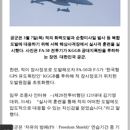
공군은
3
월
7
일
(
목
)
적의 화력도발과 순항미사일 발사 등 복합
도발에 대응하기 위해 서해 해상사격장에서 실사격 훈련을 실
시했다
.
사진은
FA-50
전투기가
KGGB
공대지폭탄을 투하하
는 장면
.
대한민국 공군
.
한편
,
적이 장사정포로 도발해오자
FA-50
과
F-5
가
‘
한국형
GPS
유도폭탄인
’
KGGB
를 투하해 적 장사정포가 위치한
도발원점을 초토화했다
.
임무 조종사 인터뷰
- (
제
20
전투비행단
121
대대 김기영
대위
, 31
세
)
“
실사격 훈련을 통해 적의 어떠한 도발에도
압도적으로 대응할 수 있는 자신감을 얻었습니다
.
”
라고 말
했다
.
공군은
‘
자유의 방패
(FS
ㆍ
Freedom Shield)
’
연습기간 중 기