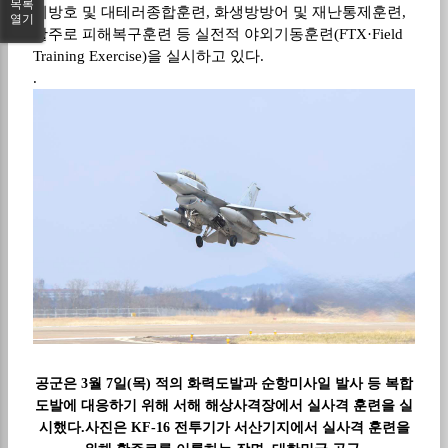
목록
지방호 및 대테러종합훈련
,
화생방방어 및 재난통제훈련
,
열기
활주로 피해복구훈련 등 실전적 야외기동훈련
(FTX
·
Field
Training Exercise)
을 실시하고 있다
.
.
공군은
3
월
7
일
(
목
)
적의 화력도발과 순항미사일 발사 등 복합
도발에 대응하기 위해 서해 해상사격장에서 실사격 훈련을 실
시했다
.
사진은
KF-16
전투기가 서산기지에서 실사격 훈련을