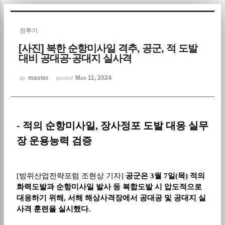
Sketchbook5, 스케치북5
전투기
[사진] 북한 순항미사일 격추, 공군, 적 도발
대비 공대공·공대지 실사격
master
Mar 11, 2024
by
posted
Sketchbook5, 스케치북5
-
적의 순항미사일
,
장사정포 도발 대응 실무
장 운용능력 검증
[
방위산업전략포럼 조현상 기자
]
공군은
3
월
7
일
(
목
)
적의
화력도발과 순항미사일 발사 등 복합도발 시 압도적으로
대응하기 위해
,
서해 해상사격장에서 공대공 및 공대지 실
사격 훈련을 실시했다
.