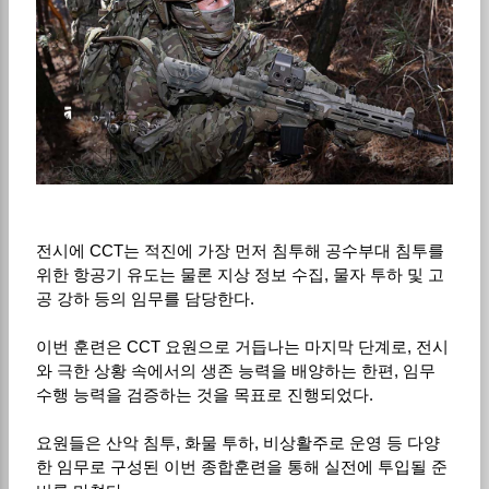
전시에
CCT
는 적진에 가장 먼저 침투해 공수부대 침투를
위한 항공기 유도는 물론 지상 정보 수집
,
물자 투하 및 고
공 강하 등의 임무를 담당한다
.
이번 훈련은
CCT
요원으로 거듭나는 마지막 단계로
,
전시
와 극한 상황 속에서의 생존 능력을 배양하는 한편
,
임무
수행 능력을 검증하는 것을 목표로 진행되었다
.
요원들은 산악 침투
,
화물 투하
,
비상활주로 운영 등 다양
한 임무로 구성된 이번 종합훈련을 통해 실전에 투입될 준