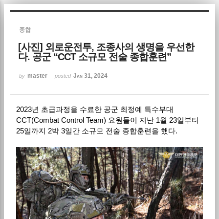
Sketchbook5, 스케치북5
종합
[사진] 외로운전투, 조종사의 생명을 우선한
다. 공군 “CCT 소규모 전술 종합훈련”
master
Jan 31, 2024
by
posted
Sketchbook5, 스케치북5
2023
년 초급과정을 수료한 공군 최정예 특수부대
CCT(Combat Control Team)
요원들이 지난
1
월
23
일부터
25
일까지
2
박
3
일간 소규모 전술 종합훈련을 했다
.