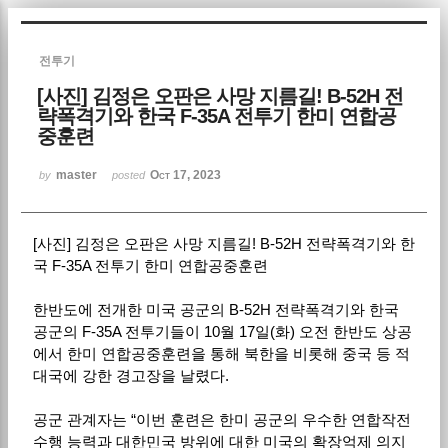
Sketchbook5, 스케치북5
전투기
[사진] 김정은 오판은 사망 지름길! B-52H 전
략폭격기와 한국 F-35A 전투기 한미 연합공
중훈련
master
Oct 17, 2023
by
posted
Sketchbook5, 스케치북5
[
사진
]
김정은 오판은 사망 지름길
! B-52H
전략폭격기와 한
국
F-35A
전투기 한미 연합공중훈련
한반도에 전개한 미국 공군의
B-52H
전략폭격기와 한국
공군의
F-35A
전투기들이
10
월
17
일
(
화
)
오전 한반도 상공
에서 한미 연합공중훈련을 통해 북한을 비롯해 중국 등 적
대국에 강한 경고장을 날렸다
.
공군 관계자는
“
이번 훈련은 한미 공군의 우수한 연합작전
수행 능력과 대한민국 방위에 대한 미국의 확장억제 의지