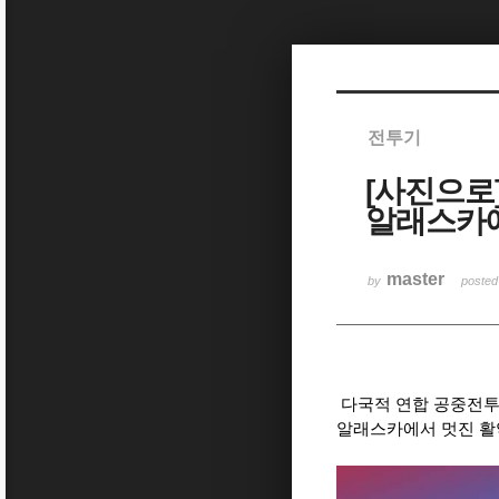
Sketchbook5, 스케치북5
전투기
[사진으로
Sketchbook5, 스케치북5
알래스카
master
by
poste
다국적 연합 공중전투
알래스카에서 멋진 활