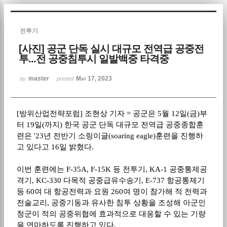
Sketchbook5, 스케치북5
전투기
[사진] 공군 단독 실시 대규모 전역급 공중전
투...전 공중침투시 일발백중 타격중
master
May 17, 2023
by
posted
Sketchbook5, 스케치북5
[방위산업전략포럼] 조현상 기자 = 공군은 5월 12일(금)부
터 19일(까지) 한국 공군 단독 대규모 전역급 공중종합훈
련은 '23년 전반기 소링이글(soaring eagle)훈련을 진행하
고 있다고 16일 밝혔다.
이번 훈련에는 F-35A, F-15K 등 전투기, KA-1 공중통제공
격기, KC-330 다목적 공중급유수송기, E-737 항공통제기
등 60여 대 항공전력과 요원 260여 명이 참가해 적 전력과
전술교리, 공중기동과 유사한 침투 상황을 조성해 아군인
청군이 적의 공중위협에 효과적으로 대응할 수 있는 기량
을 연마하도록 진행하고 있다.