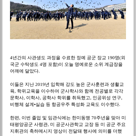
4년간의 사관생도 과정을 수료한 정예 공군 장교 190명(외
국군 수탁생도 4명 포함)이 오늘 명예로운 소위 계급장을
어깨에 달았다.
이들은 지난 2019년 입학해 강도 높은 군사훈련과 생활교
육, 학위교육을 이수하여 군사학사와 함께 전공별로 각각
문학사, 이학사, 공학사 학위를 취득했고, 인공위성 연구,
비행체 설계•실습 등 항공우주 특성화 교육도 이수했다.
한편, 이번 졸업 및 임관식에는 한미동맹 70주년을 맞아 미
태평양공군 사령관, 미 공군사관학교 교장 등 미 공군 주요
지휘관의 축하메시지 영상이 전달돼 행사에 의미를 더했