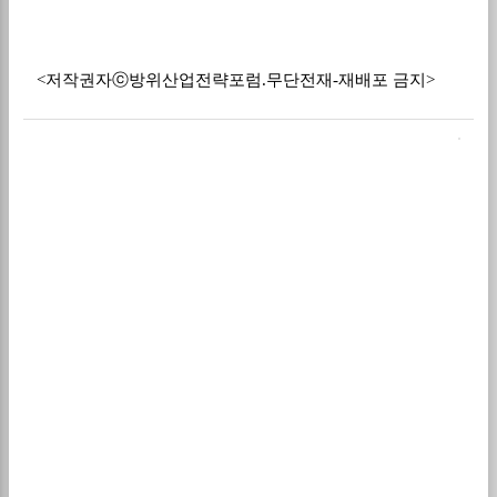
<저작권자ⓒ방위산업전략포럼.무단전재-재배포 금지>