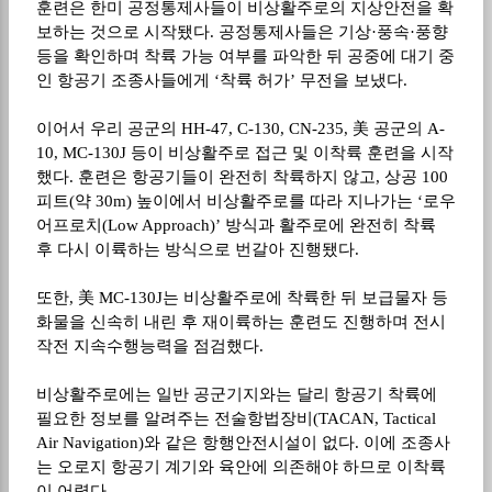
훈련은 한미 공정통제사들이 비상활주로의 지상안전을 확
보하는 것으로 시작됐다. 공정통제사들은 기상·풍속·풍향
등을 확인하며 착륙 가능 여부를 파악한 뒤 공중에 대기 중
인 항공기 조종사들에게 ‘착륙 허가’ 무전을 보냈다.
이어서 우리 공군의 HH-47, C-130, CN-235, 美 공군의 A-
10, MC-130J 등이 비상활주로 접근 및 이착륙 훈련을 시작
했다. 훈련은 항공기들이 완전히 착륙하지 않고, 상공 100
피트(약 30m) 높이에서 비상활주로를 따라 지나가는 ‘로우
어프로치(Low Approach)’ 방식과 활주로에 완전히 착륙
후 다시 이륙하는 방식으로 번갈아 진행됐다.
또한, 美 MC-130J는 비상활주로에 착륙한 뒤 보급물자 등
화물을 신속히 내린 후 재이륙하는 훈련도 진행하며 전시
작전 지속수행능력을 점검했다.
비상활주로에는 일반 공군기지와는 달리 항공기 착륙에
필요한 정보를 알려주는 전술항법장비(TACAN, Tactical
Air Navigation)와 같은 항행안전시설이 없다. 이에 조종사
는 오로지 항공기 계기와 육안에 의존해야 하므로 이착륙
이 어렵다.