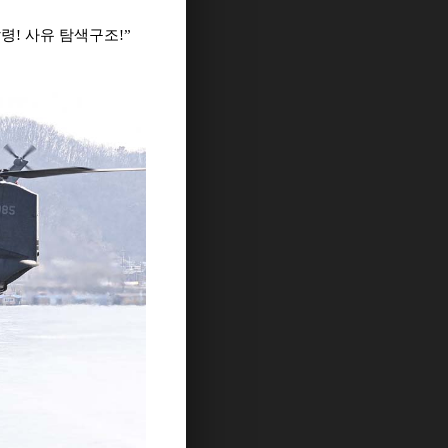
발령! 사유 탐색구조!”