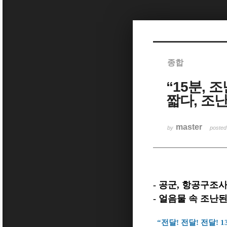
Sketchbook5, 스케치북5
종합
“15분,
Sketchbook5, 스케치북5
짧다, 조
master
by
poste
- 공군, 항공구조
- 얼음물 속 조난
“전달! 전달! 전달! 