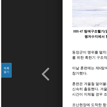
HH-47 탐색구조헬기(
평저수지에서 
동장군이 맹위를 떨치
를 위한 혹한기 구조
이날 훈련에는 제6탐색구
목록
열기
참가했다.
훈련은 겨울철 얼어붙
신속히 출동했다. 겨울
시간이 지체될 경우 
조난현장에 도착한 항