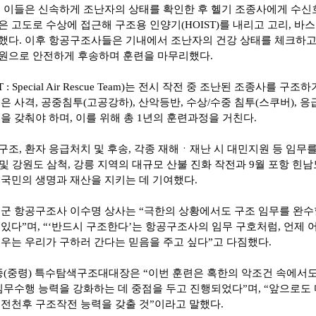
 이들은 신속하게 조난자의 상태를 확인한 후 헬기 조종사에게 수신호
 고도로 수상에 접근해 구조용 인양기(HOIST)를 내리고 고리, 바스
했다. 이후 항공구조사들은 기내에서 조난자의 건강 상태를 체크하
원으로 안전하게 후송하며 훈련을 마무리했다.
: Special Air Rescue Team)는 전시 작전 중 조난된 조종사를 
은 사격, 공중침투(고공강하), 산악등반, 수상/수중 침투(스쿠버), 
을 갖춰야 하며, 이를 위해 총 1년의 훈련과정을 거친다.
조, 환자 응급처치 및 후송, 각종 재해ㆍ재난 시 대민지원 등 임무를
 및 강원도 삼척, 강릉 지역의 대규모 산불 진화 작전과 9월 포항 힌
 국민의 생명과 재산을 지키는 데 기여했다.
군 항공구조사 이수명 상사는 “극한의 상황에서도 구조 임무를 완수할
있다”며, “‘반드시 구조한다’는 항공구조사의 임무 구호처럼, 언제
우는 우리가 구하러 간다는 믿음을 주고 싶다”고 다짐했다.
(중령) 특수탐색구조대대장은 “이번 훈련은 혹한의 악조건 속에서
임무수행 능력을 강화하는 데 중점을 두고 진행되었다”며, “앞으로도
 전천후 구조작전 능력을 갖출 것”이라고 말했다.