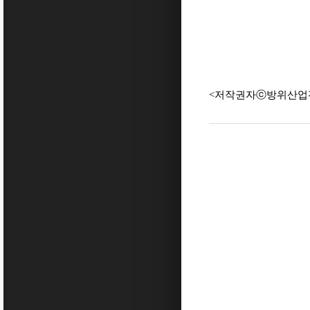
<저작권자ⓒ방위산업