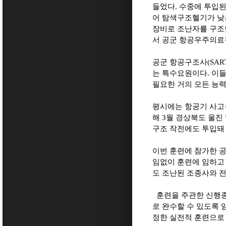
들었다. 수중에 투입된
어 탐색구조헬기가 낮은
장비로 조난자를 구조
서 공군 항공우주의료
공군 항공구조사(SART 
는 특수요원이다. 이들
필요한 거의 모든 능력
평시에는 항공기 사고구
해 3월 경상북도 울진
구조 작전에도 투입돼
이번 훈련에 참가한 공
임없이 훈련에 임하고 
도 조난된 조종사와 전
훈련을 주관한 신행종
로 완수할 수 있도록 
정한 실전적 훈련으로