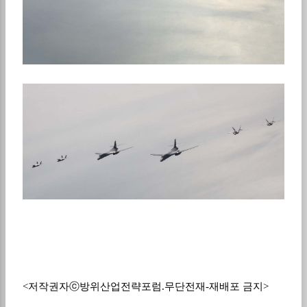
<저작권자ⓒ방위산업전략포럼.무단전재-재배포 금지>