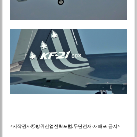
<저작권자ⓒ방위산업전략포럼.무단전재-재배포 금지>