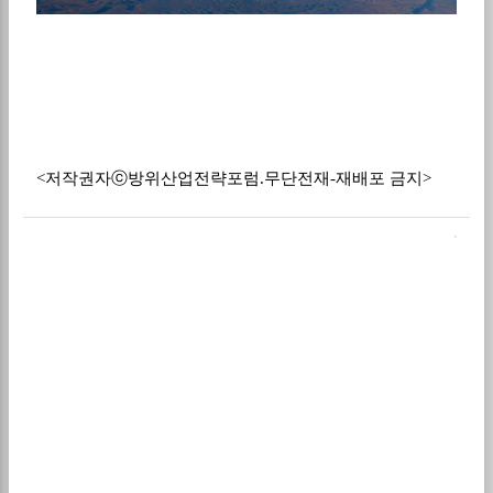
<저작권자ⓒ방위산업전략포럼.무단전재-재배포 금지>