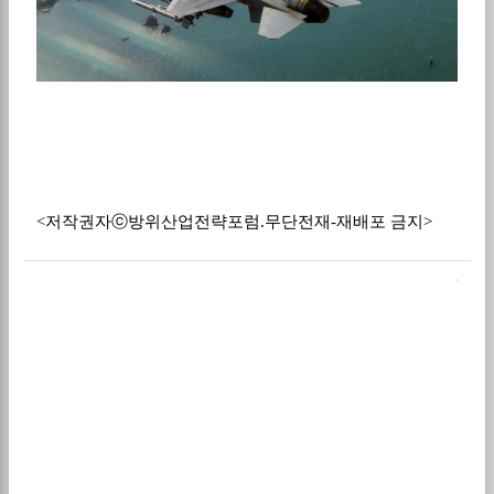
<저작권자ⓒ방위산업전략포럼.무단전재-재배포 금지>