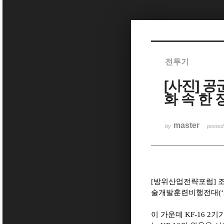
Sketchbook5, 스케치북5
전투기
[사진] 공
Sketchbook5, 스케치북5
화 속 한 
master
by
poste
[방위산업전략포럼] 조
술개발훈련비행전대(‘29전
이 가운데 KF-16 