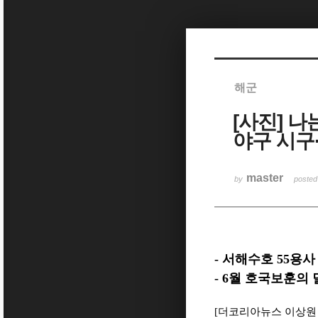
Sketchbook5, 스케치북5
해군
[사진] 
Sketchbook5, 스케치북5
야구 시구
master
by
poste
-
서해수호
55
용사
- 6
월 호국보훈의 
[
더코리아뉴스 이상원