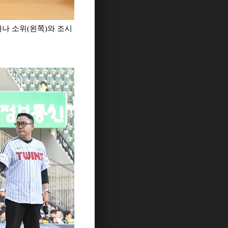
나 소위(왼쪽)와 조시