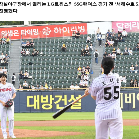
 잠실야구장에서 열리는
LG
트윈스와
SSG
랜더스 경기 전
‘
서해수호
5
 진행했다
.