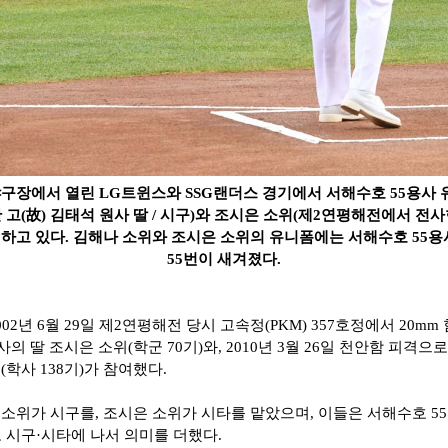
실야구장에서 열린 LG트윈스와 SSG랜더스 경기에서 서해수호 55용사 
고(故) 김태석 원사 딸 / 시구)와 조시은 소위(제2연평해전에서 전사한
 하고 있다. 김해나 소위와 조시은 소위의 유니폼에는 서해수호 55
55번이 새겨졌다.
002
년
6
월
29
일 제
2
연평해전 당시 고속정
(PKM) 357
호정에서
20mm
사의 딸 조시은 소위
(
학군
70
기
)
와
, 2010
년
3
월
26
일 천안함 피격으로
위
(
학사
138
기
)
가 참여했다
.
 소위가 시구를
,
조시은 소위가 시타를 맡았으며
,
이들은 서해수호
55
 시구
·
시타에 나서 의미를 더했다
.