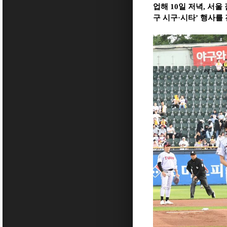
업해
10
일 저녁
,
서울
구 시구
·
시타
’
행사를