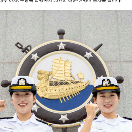
정우 하사
,
문광욱 일병까지
55
인의 해군
·
해병대 용사를 말한다
.