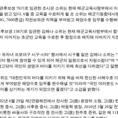
사관후보생
70
기로 임관한 조시은 소위는 현재 해군교육사령부에서 
을 받고 있다
. 6
월 중 교육을 수료하게 될 조 소위는 해군기동함대사
DG, 7600
톤급
)
작전보좌관 직책을 부여받고 해양수호 임무를 수행해
관후보생
138
기로 임관한 김해나 소위는 현재 해군교육사령부에서 함
지 이어지는 초군반 교육을 수료한 후 함정으로 배치돼 아버지가 지
 유자녀 프로야구 시구
·
시타
’
행사에서 시구를 맡은 김해나 소위는
“
시타 행사에 참여할 수 있게 되어 해군의 일원으로서 자랑스럽다
”
며
“
 갈고닦아 국민의 생명과 바다를 지키기 위해 최선을 다하겠다
”
고 말
소위도
“
대한민국의 바다를 지키기 위해 목숨 바쳐 헌신한 서해수호
5
게 부여받은 해양수호 임무를 완수해낼 것
”
이라며
“
국민 여러분도 
의미를 상기하는 계기가 되었으면 좋겠다
”
고 소감을 밝혔다
.
02
년
6
월
29
일 제
2
연평해전에서 전사한 고
(
故
)
윤영하 소령
,
고
(
故
)
현 중사
,
고
(
故
)
서후원 중사
,
고
(
故
)
박동혁 병장
, 2010
년
3
월
26
일 
 비롯한
46
용사와 구조작전 중 전사한 고
(
故
)
한주호 준위
,
같은 해
11