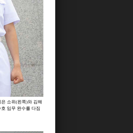
은 소위(왼쪽)와 김해
수호 임무 완수를 다짐