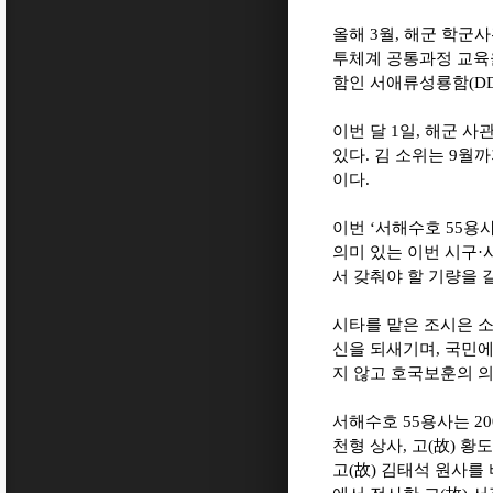
올해
3
월
,
해군 학군
투체계 공통과정 교육
함인 서애류성룡함
(D
이번 달
1
일
,
해군 사
있다
.
김 소위는
9
월까
이다
.
이번
‘
서해수호
55
용사
의미 있는 이번 시구
·
서 갖춰야 할 기량을
시타를 맡은 조시은 
신을 되새기며
,
국민에
지 않고 호국보훈의 
서해수호
55
용사는
20
천형 상사
,
고
(
故
)
황도
고
(
故
)
김태석 원사를