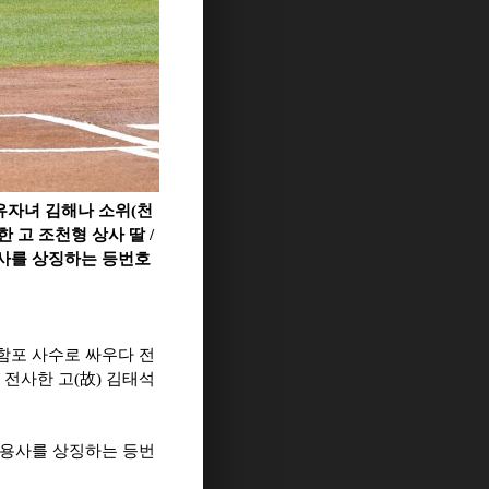
유자녀 김해나 소위(천
 고 조천형 상사 딸 /
용사를 상징하는 등번호
함포 사수로 싸우다 전
 전사한 고
(
故
)
김태석
용사를 상징하는 등번