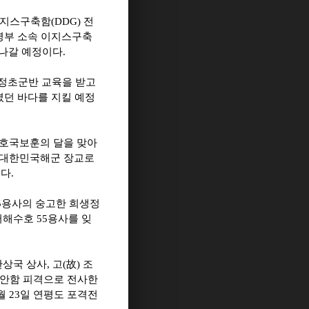
이지스구축함
(DDG)
전
령부 소속 이지스구축
나갈 예정이다
.
정초군반 교육을 받고
켰던 바다를 지킬 예정
호국보훈의 달을 맞아
대한민국해군 장교로
했다
.
5
용사의 숭고한 희생정
서해수호
55
용사를 잊
한상국 상사
,
고
(
故
)
조
천안함 피격으로 전사한
월
23
일 연평도 포격전