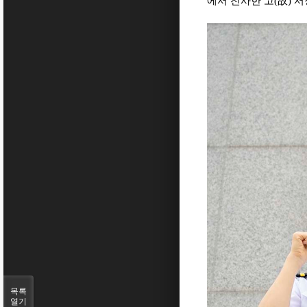
에서 전사한 고
(
故
)
서
목록
열기