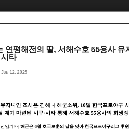
나는 연평해전의 딸, 서해수호 55용사 유
·시타
Jun 12, 2025
d
 유자녀인 조시은
·
김해나 해군소위
, 10
일 한국프로야구 
달 계기 마련된 시구
·
시타 통해 서해수호
55
용사의 희생정
 선임기자
]
해군은
6
월 호국보훈의 달을 맞아 한국프로야구리그 후