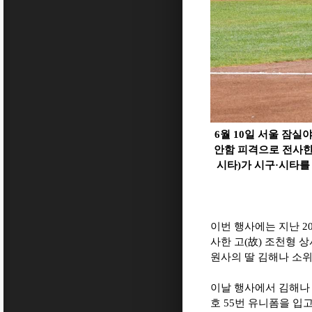
6월 10일 서울 잠
안함 피격으로 전사한 
시타)가 시구·시타를
이번 행사에는 지난
2
사한 고
(
故
)
조천형 상
원사의 딸 김해나 소
이날 행사에서 김해나
호
55
번 유니폼을 입고