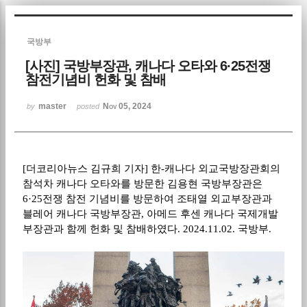
Sketchbook5, 스케치북5
국방부
[사진] 국방부장관, 캐나다 오타와 6·25전쟁
참전기념비 헌화 및 참배
master
Nov 05, 2024
by
posted
Sketchbook5, 스케치북5
[
더코리아뉴스 김규희 기자
]
한
-
캐나다 외교국방장관회의
참석차 캐나다 오타와를 방문한 김용현 국방부장관은
6·25
전쟁 참전 기념비를 방문하여 조태열 외교부장관과
블레어 캐나다 국방부장관
,
아메드 후센 캐나다 국제개발
부장관과 함께 헌화 및 참배하였다
. 2024.11.02.
국방부
.