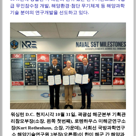
급 무인잠수정 개발
,
해양환경
·
첨단 무기체계 등 해양과학
기술 분야의 연구개발을 선도하고 있다
.
워싱턴 D.C. 현지시각 10월 31일, 곽광섭 해군본부 기획관
리참모부장(소장, 왼쪽 첫번째), 로텐하우스 미해군연구소
장(Kurt Rothenhaus, 소장, 가운데), 서희선 국방과학연구
소 해양기술연구원 3부장(오른쪽)이 한미 해군 간 해양과