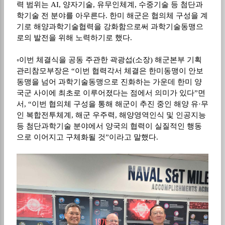
력 범위는
AI,
양자기술
,
유무인체계
,
수중기술 등 첨단과
학기술 전 분야를 아우른다
.
한미 해군은 협의체 구성을 계
기로 해양과학기술협력을 강화함으로써 과학기술동맹으
로의 발전을 위해 노력하기로 했다
.
◦
이번 체결식을 공동 주관한 곽광섭
(
소장
)
해군본부 기획
관리참모부장은
“
이번 협력각서 체결은 한미동맹이 안보
동맹을 넘어 과학기술동맹으로 진화하는 가운데 한미 양
국군 사이에 최초로 이루어졌다는 점에서 의미가 있다
”
면
서
, “
이번 협의체 구성을 통해 해군이 추진 중인 해양 유
·
무
인 복합전투체계
,
해군 우주력
,
해양영역인식 및 인공지능
등 첨단과학기술 분야에서 양국의 협력이 실질적인 행동
으로 이어지고 구체화될 것
”
이라고 말했다
.