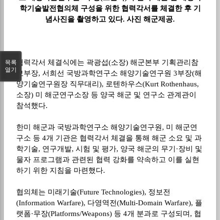
학기술발전협의체 구성을 위한 협력각서를 체결한 후 기
념사진을 촬영하고 있다. 사진 해군제공.
협력각서 체결식에는 곽광섭
(
소장
)
해군본부 기획관리참
목록
열기
모부장
,
서희선 국방과학연구소 해양기술연구원
3
부장
(
해
양기술연구원장 직무대리
),
로텐하우스
(Kurt Rothenhaus,
소장
)
미 해군연구소장 등 양국 해군 및 연구소 관계관이
참석했다
.
한미 해군과 국방과학연구소 해양기술연구원
,
미 해군연
구소 등
4
개 기관은 협력각서 체결을 통해 해군 소요 및 과
학기술
,
연구개발
,
시험 및 평가
,
양국 해군의 무기
·
장비 및
물자 프로그램과 관련된 협력 강화를 약속하고 이를 실현
하기 위한 지침을 마련했다
.
협의체는 미래기술
(Future Technologies),
정보전
(Information Warfare),
다영역전
(Multi-Domain Warfare),
플
랫폼
·
무장
(Platforms/Weapons)
등
4
개 분과로 구성되며
,
협