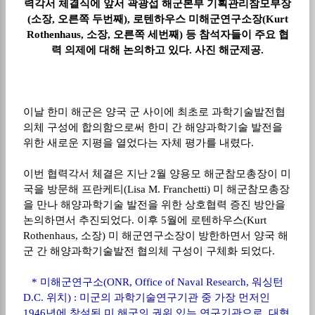
력각서 체결식에 앞서 곽광섭 해군본부 기획관리참모부장
(소장, 오른쪽 두번째), 로텐하우스 미해군연구소장(Kurt
Rothenhaus, 소장, 오른쪽 세번째) 등 참석자들이 주요 협
력 의제에 대해 논의하고 있다. 사진 해군제공.
이날 한미 해군은 양국 군 사이에 최초로 과학기술발전협
의체 구성에 합의함으로써 한미 간 해양과학기술 발전을
위한 새로운 지평을 열었다는 자체 평가를 내렸다
.
이번 협력각서 체결은 지난
2
월 양용모 해군참모총장이 미
국을 방문해 프란케티
(Lisa M. Franchetti)
미 해군참모총장
을 만나 해양과학기술 발전을 위한 상호협력 증진 방안을
논의하면서 추진되었다
.
이후
5
월에 로텐하우스
(Kurt
Rothenhaus,
소장
)
미 해군연구소장이 방한하면서 양국 해
군 간 해양과학기술발전 협의체 구성이 구체화 되었다
.
*
미해군연구소
(ONR, Office of Naval Research,
워싱턴
D.C.
위치
) :
미군의 과학기술연구기관 중 가장 먼저인
1946
년에 창설된 미 해군의 권위 있는 연구기관으로
,
대형