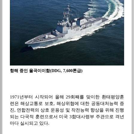
항해 중인 율곡이이함(DDG, 7,600톤급)
1971
년부터 시작되어 올해
29
회째를 맞이한 환태평양훈
련은 해상교통로 보호
,
해상위협에 대한 공동대처능력 증
진
,
연합전력의 상호 운용성 및 작전능력 향상을 위해 진행
되는 다국적 훈련으로서 미국
3
함대사령부 주관으로 격년
마다 실시되고 있다
.