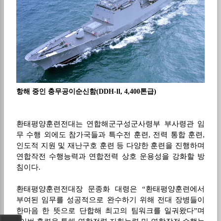
항해 중인 충무공이순신함(DDH-ll, 4,400톤급)
환태평양훈련전대는 연합해군구성군사령부 부사령관 임
무 수행 외에도 참가국들과 특수전 훈련
,
전력 통합 훈련
,
인도적 지원 및 재난구호 훈련 등 다양한 훈련을 진행하며
연합작전 수행능력과 연합전력 상호 운용성을 강화할 방
침이다
.
환태평양훈련전대장 문종화 대령은
“
환태평양훈련에서
부여된 임무를 성공적으로 완수하기 위해 전대 장병들이
한마음 한 뜻으로 단합해 최고의 팀워크를 일궈왔다
”
며