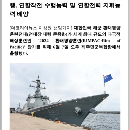
행
,
연합작전 수행능력 및 연합전력 지휘능
력 배양
[
더코리아뉴스 이상원 선임기자
]
대한민국 해군 환태평양
훈련전대
(
전대장 대령 문종화
)
가 세계 최대 규모의 다국적
해상훈련인
‘2024
환태평양훈련
(RIMPAC·Rim of
Pacific)’
참가를 위해
6
월
7
일 오후 제주민군복합항에서
출항했다
.