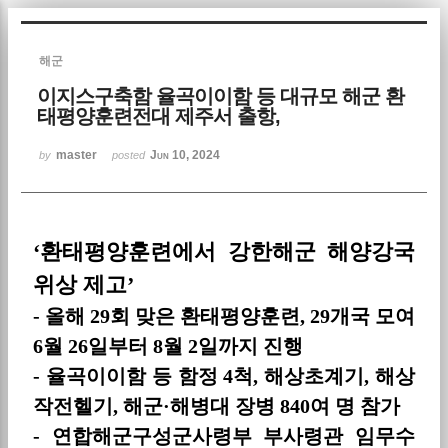
Sketchbook5, 스케치북5
해군
이지스구축함 율곡이이함 등 대규모 해군 환
태평양훈련전대 제주서 출항,
master
Jun 10, 2024
by
posted
Sketchbook5, 스케치북5
‘환태평양훈련에서 강한해군 해양강국
위상 제고
’
-
올해
29
회 맞은 환태평양훈련
, 29
개국 모여
6
월
26
일부터
8
월
2
일까지 진행
-
율곡이이함 등 함정
4
척
,
해상초계기
,
해상
작전헬기
,
해군
·
해병대 장병
840
여 명 참가
-
연합해군구성군사령부 부사령관 임무수