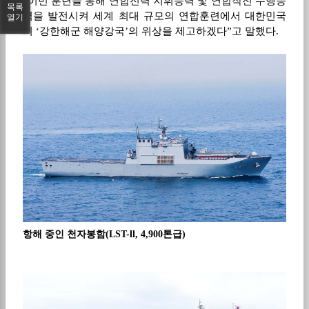
“
이번 훈련을 통해 연합전력 지휘능력 및 연합작전 수행능
목록
력을 발전시켜 세계 최대 규모의 연합훈련에서 대한민국
열기
의
‘
강한해군 해양강국
’
의 위상을 제고하겠다
”
고 말했다
.
항해 중인 천자봉함(LST-ll, 4,900톤급)