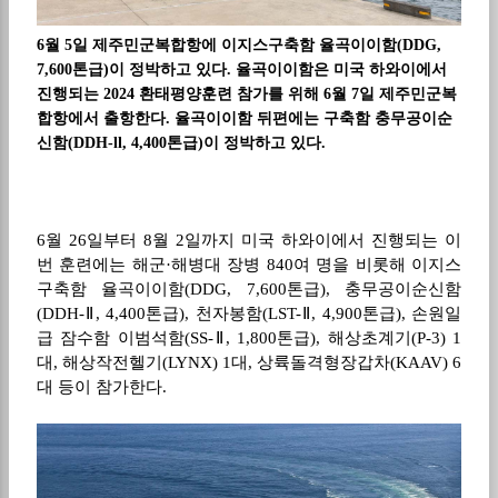
6월 5일 제주민군복합항에 이지스구축함 율곡이이함(DDG,
7,600톤급)이 정박하고 있다. 율곡이이함은 미국 하와이에서
진행되는 2024 환태평양훈련 참가를 위해 6월 7일 제주민군복
합항에서 출항한다. 율곡이이함 뒤편에는 구축함 충무공이순
신함(DDH-ll, 4,400톤급)이 정박하고 있다.
6
월
26
일부터
8
월
2
일까지 미국 하와이에서 진행되는 이
번 훈련에는 해군
·
해병대 장병
840
여 명을 비롯해 이지스
구축함 율곡이이함
(DDG, 7,600
톤급
),
충무공이순신함
(DDH-Ⅱ, 4,400
톤급
),
천자봉함
(LST-Ⅱ, 4,900
톤급
),
손원일
급 잠수함 이범석함
(SS-Ⅱ, 1,800
톤급
),
해상초계기
(P-3) 1
대
,
해상작전헬기
(LYNX) 1
대
,
상륙돌격형장갑차
(KAAV) 6
대 등이 참가한다
.