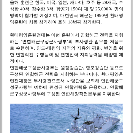
올해 훈련은 한국
,
미국
,
일본
,
캐나다
,
호주 등
29
개국
,
수
상함
40
척
,
잠수함
3
척
,
항공기
150
여 대 및
25,000
여 명의
병력이 참가할 예정이며
,
대한민국 해군은
1990
년 환태평
양훈련에 처음 참가하여 올해
18
번째 참가한다
.
환태평양훈련전대는 이번 훈련에서 연합해군 전력을 지휘
하는
‘
연합해군구성군사령부
’
의 부사령관 임무를 처음으
로 수행하며
,
인도
-
태평양 지역의 자유와 평화
,
번영을 위
한 연합작전 수행능력 및 연합전력 지휘능력을 배양할 예
정이다
.
연합해군구성군사령부는 원정강습단
,
항모강습단 등으로
구성된 연합해군 전력을 지휘하는 부대이다
.
환태평양훈
련전대장은 부사령관으로서 사령관을 보좌해 연합해군구
성군사령부 예하에 편성된 연합전력을 운용하고
,
연합해
군구성군사령부에 구성된 연합해양작전본부를 지휘한다
.