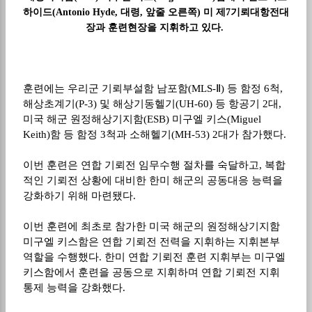
하이드(Antonio Hyde, 대령, 앞줄 오른쪽) 미 제7기뢰대항전대
장과 훈련현장을 지휘하고 있다.
훈련에는 우리군 기뢰부설함 남포함
(MLS-Ⅱ)
등 함정
6
척
,
해상초계기
(P-3)
및 해상기동헬기
(UH-60)
등 항공기
2
대
,
미국 해군 원정해상기지함
(ESB)
미구엘 키스
(Miguel
Keith)
함 등 함정
3
척과 소해헬기
(MH-53) 2
대가 참가했다
.
이번 훈련은 연합 기뢰전 임무수행 절차를 숙달하고
,
복합
적인 기뢰전 상황에 대비한 한미 해군의 공동대응 능력을
강화하기 위해 마련됐다
.
이번 훈련에 최초로 참가한 미국 해군의 원정해상기지함
미구엘 키스함은 연합 기뢰전 전력을 지휘하는 지휘본부
역할을 수행했다
.
한미 연합 기뢰전 훈련 지휘부는 미구엘
키스함에서 훈련을 공동으로 지휘하며 연합 기뢰전 지휘
통제 능력을 강화했다
.