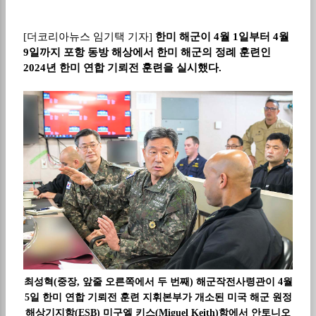
[
더코리아뉴스 임기택 기자
]
한미 해군이
4
월
1
일부터
4
월
9
일까지 포항 동방 해상에서 한미 해군의 정례 훈련인
2024
년 한미 연합 기뢰전 훈련을 실시했다
.
최성혁(중장, 앞줄 오른쪽에서 두 번째) 해군작전사령관이 4월
5일 한미 연합 기뢰전 훈련 지휘본부가 개소된 미국 해군 원정
해상기지함(ESB) 미구엘 키스(Miguel Keith)함에서 안토니오