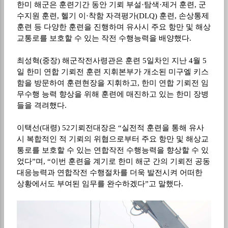
한미 해군은 훈련기간 동안 기뢰 부설
·
탐색
·
제거 훈련
,
군
수지원 훈련
,
헬기 이
·
착함 자격평가
(DLQ)
훈련
,
손상통제
훈련 등 다양한 훈련을 진행하며 유사시 주요 항만 및 해상
교통로를 보호할 수 있는 작전 수행능력을 배양했다
.
최성혁
(
중장
)
해군작전사령관은 훈련
5
일차인 지난
4
월
5
일 한미 연합 기뢰전 훈련 지휘본부가 개소된 미구엘 키스
함을 방문하여 훈련현장을 지휘하고
,
한미 연합 기뢰전 임
무수행 능력 향상을 위해 훈련에 매진하고 있는 한미 장병
들을 격려했다
.
이택선
(
대령
) 52
기뢰전대장은
“
실전적 훈련을 통해 유사
시 복합적인 적 기뢰의 위협으로부터 주요 항만 및 해상교
통로를 보호할 수 있는 연합작전 수행능력을 향상할 수 있
었다
”
며
, “
이번 훈련을 계기로 한미 해군 간의 기뢰전 공동
대응능력과 연합작전 수행절차를 더욱 발전시켜 어떠한
상황에서도 부여된 임무를 완수하겠다
”
고 말했다
.