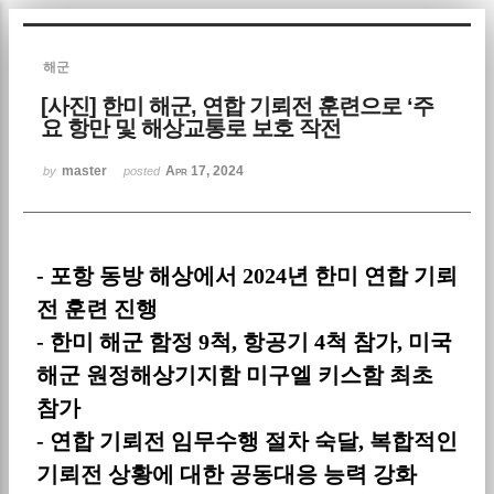
Sketchbook5, 스케치북5
해군
[사진] 한미 해군, 연합 기뢰전 훈련으로 ‘주
요 항만 및 해상교통로 보호 작전
master
Apr 17, 2024
by
posted
Sketchbook5, 스케치북5
-
포항 동방 해상에서
2024
년 한미 연합 기뢰
전 훈련 진행
-
한미 해군 함정
9
척
,
항공기
4
척 참가
,
미국
해군 원정해상기지함 미구엘 키스함 최초
참가
-
연합 기뢰전 임무수행 절차 숙달
,
복합적인
기뢰전 상황에 대한 공동대응 능력 강화