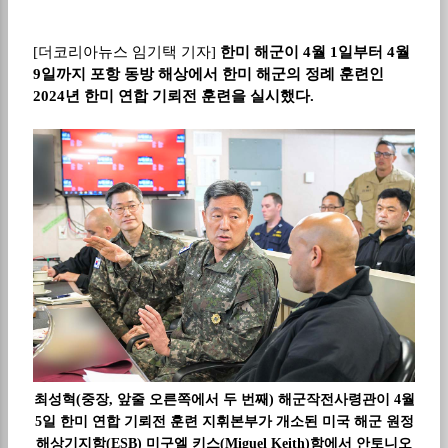
[
더코리아뉴스 임기택 기자
]
한미 해군이
4
월
1
일부터
4
월
9
일까지 포항 동방 해상에서 한미 해군의 정례 훈련인
2024
년 한미 연합 기뢰전 훈련을 실시했다
.
최성혁(중장, 앞줄 오른쪽에서 두 번째) 해군작전사령관이 4월
5일 한미 연합 기뢰전 훈련 지휘본부가 개소된 미국 해군 원정
해상기지함(ESB) 미구엘 키스(Miguel Keith)함에서 안토니오