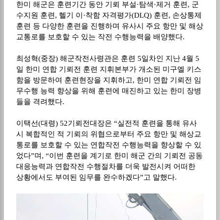
한미 해군은 훈련기간 동안 기뢰 부설
·
탐색
·
제거 훈련
,
군
수지원 훈련
,
헬기 이
·
착함 자격평가
(DLQ)
훈련
,
손상통제
훈련 등 다양한 훈련을 진행하며 유사시 주요 항만 및 해상
교통로를 보호할 수 있는 작전 수행능력을 배양했다
.
최성혁
(
중장
)
해군작전사령관은 훈련
5
일차인 지난
4
월
5
일 한미 연합 기뢰전 훈련 지휘본부가 개소된 미구엘 키스
함을 방문하여 훈련현장을 지휘하고
,
한미 연합 기뢰전 임
무수행 능력 향상을 위해 훈련에 매진하고 있는 한미 장병
들을 격려했다
.
이택선
(
대령
) 52
기뢰전대장은
“
실전적 훈련을 통해 유사
시 복합적인 적 기뢰의 위협으로부터 주요 항만 및 해상교
통로를 보호할 수 있는 연합작전 수행능력을 향상할 수 있
었다
”
며
, “
이번 훈련을 계기로 한미 해군 간의 기뢰전 공동
대응능력과 연합작전 수행절차를 더욱 발전시켜 어떠한
상황에서도 부여된 임무를 완수하겠다
”
고 말했다
.