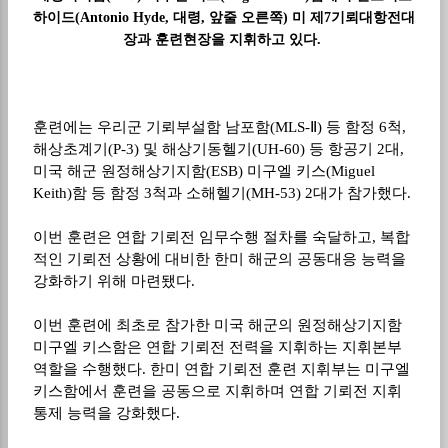
하이드(Antonio Hyde, 대령, 앞줄 오른쪽) 미 제7기뢰대항전대
장과 훈련현장을 지휘하고 있다.
훈련에는 우리군 기뢰부설함 남포함
(MLS-Ⅱ)
등 함정
6
척
,
해상초계기
(P-3)
및 해상기동헬기
(UH-60)
등 항공기
2
대
,
미국 해군 원정해상기지함
(ESB)
미구엘 키스
(Miguel
Keith)
함 등 함정
3
척과 소해헬기
(MH-53) 2
대가 참가했다
.
이번 훈련은 연합 기뢰전 임무수행 절차를 숙달하고
,
복합
적인 기뢰전 상황에 대비한 한미 해군의 공동대응 능력을
강화하기 위해 마련됐다
.
이번 훈련에 최초로 참가한 미국 해군의 원정해상기지함
미구엘 키스함은 연합 기뢰전 전력을 지휘하는 지휘본부
역할을 수행했다
.
한미 연합 기뢰전 훈련 지휘부는 미구엘
키스함에서 훈련을 공동으로 지휘하며 연합 기뢰전 지휘
통제 능력을 강화했다
.