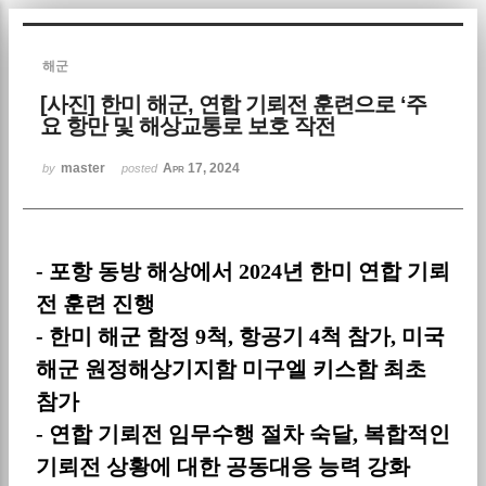
Sketchbook5, 스케치북5
해군
[사진] 한미 해군, 연합 기뢰전 훈련으로 ‘주
요 항만 및 해상교통로 보호 작전
master
Apr 17, 2024
by
posted
Sketchbook5, 스케치북5
-
포항 동방 해상에서
2024
년 한미 연합 기뢰
전 훈련 진행
-
한미 해군 함정
9
척
,
항공기
4
척 참가
,
미국
해군 원정해상기지함 미구엘 키스함 최초
참가
-
연합 기뢰전 임무수행 절차 숙달
,
복합적인
기뢰전 상황에 대한 공동대응 능력 강화