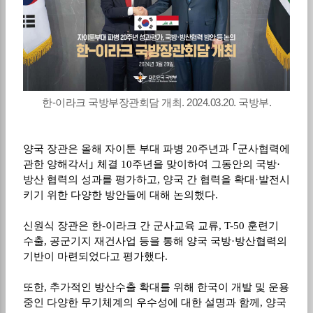
한-이라크 국방부장관회담 개최. 2024.03.20. 국방부.
양국 장관은 올해 자이툰 부대 파병
20
주년과
｢
군사협력에
관한 양해각서
｣
체결
10
주년을 맞이하여 그동안의 국방
·
방산 협력의 성과를 평가하고
,
양국 간 협력을 확대
·
발전시
키기 위한 다양한 방안들에 대해 논의했다
.
신원식 장관은 한
-
이라크 간 군사교육 교류
, T-50
훈련기
수출
,
공군기지 재건사업 등을 통해 양국 국방
·
방산협력의
기반이 마련되었다고 평가했다
.
또한
,
추가적인 방산수출 확대를 위해 한국이 개발 및 운용
중인 다양한 무기체계의 우수성에 대한 설명과 함께
,
양국