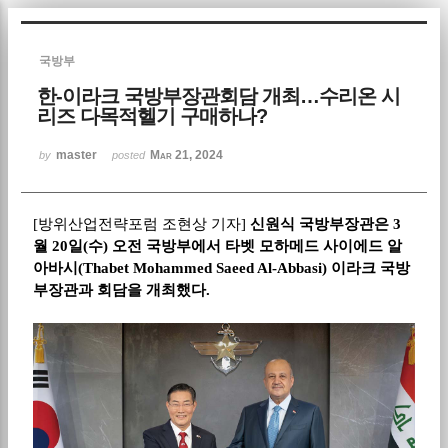
Sketchbook5, 스케치북5
국방부
한-이라크 국방부장관회담 개최…수리온 시
리즈 다목적헬기 구매하나?
master
Mar 21, 2024
by
posted
Sketchbook5, 스케치북5
[
방위산업전략포럼 조현상 기자
]
신원식 국방부장관은
3
월
20
일
(
수
)
오전 국방부에서 타벳 모하메드 사이에드 알
아바시
(Thabet Mohammed Saeed Al-Abbasi)
이라크 국방
부장관과 회담을 개최했다
.