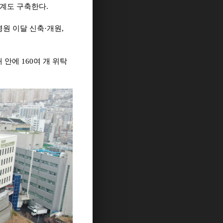
체계도 구축한다
.
병원 이달 신축
·
개원
,
해 안에
160
여 개 위탁