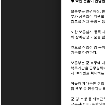
◆
국민 눈높이 반영한
보훈부는 연평해전
,
천
부와 상관없이 지원할 
검토를 거쳐 국방부 
또한 보훈심사
·
등록 
해 상이판정 기준을 
앞으로 직업성 암 등
기준도 마련한다
.
보훈부는 군 복무에 
복무기간을 근무경력에
서
18
개월로 확대하는
아울러 제대군인 취업
담 챗봇 등 인공지능
군
·
경
·
소방 등 제복근
근무자
(MIU)
통합진료