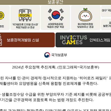
2024
년 주요정책 추진계획
. (
인포그래픽
=
국가보훈부
)
린 자녀를 민
·
관이 경제적
·
정서적으로 지원하는
‘
히어로즈 패밀리
’
재활센터와 요양병원을 신축해 융합형 진료체계를 구축한다
.
 생활조정수당 수급을 위한 부양의무자 기준 폐지를 비롯해 공공부
복무기간을 근무경력에 포함토록 하는 법령 개정도 추진한다
.
훈의 과거
(
책임
)-
현재
(
존중
)-
미래
(
기억
)
를 아우르는
3
대 전략 목표와