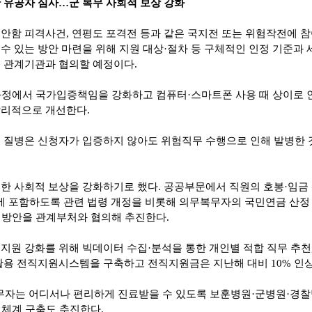
 유공자 심사
…
군 복무 사회적 보상 강화
안함 피격사건
,
연평도 포격전 등과 같은 국지전 또는 위험작전에 참
수 있는 방안 마련을 위해
지원 대상
·
절차 등 구체적인 인정 기준과 
등 관계기관과 협의할 예정이다
.
과정에서 국가입증책임을 강화하고 컴퓨터
·
스마트폰 사용 때 상이로 
합리적으로 개선한다
.
의 질병은 신청자가 입증하지 않아도 위험직무 수행으로 인해 발병한 
대한 사회적 보상을 강화하기로 했다
.
공공부문에서 직원의 호봉
·
임금
 포함하도록 관련 법령 개정을 비롯해 의무복무자의 국민연금 산정
 방안을 관계부처와 협의해 추진한다
.
 지원 강화를 위해 빅데이터 수집
·
분석을 통한 개인별 적합 직무 추천
 활용 전직지원시스템을 구축하고 전직지원금은 지난해 대비
10%
인
무자는 어디서나 편리하게 진료받을 수 있도록 보훈병원
·
군병원
·
경찰
체계 구축도 추진한다
.