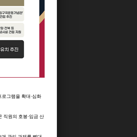
프로그램을 확대
·
심화
문 직원의 호봉
·
임금 산
9
개 관리 과제를 뼈대