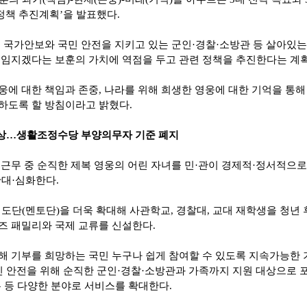
정책 추진계획
’
을 발표했다
.
은 국가안보와 국민 안전을 지키고 있는 군인
·
경찰
·
소방관 등 살아있는
책임지겠다는 보훈의 가치에 역점을 두고 관련 정책을 추진한다는 계
웅에 대한 책임과 존중
,
나라를 위해 희생한 영웅에 대한 기억을 통
하도록 할 방침이라고 밝혔다
.
상
…
생활조정수당 부양의무자 기준 폐지
근무 중 순직한 제복 영웅의 어린 자녀를 민
·
관이 경제적
·
정서적으로
확대
·
심화한다
.
지도단
(
멘토단
)
을 더욱 확대해 사관학교
,
경찰대
,
교대 재학생을 청년 
즈 패밀리와 국제 교류를 신설한다
.
해 기부를 희망하는 국민 누구나 쉽게 참여할 수 있도록 지속가능한 
민 안전을 위해 순직한 군인
·
경찰
·
소방관과 가족까지 지원 대상으로 
 등 다양한 분야로 서비스를 확대한다
.