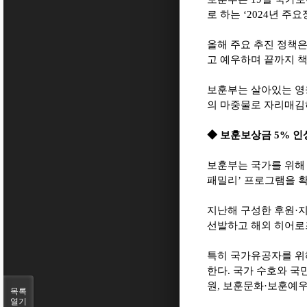
로 하는
‘2024
년 주요
올해 주요 추진 정책
고 예우하며 끝까지 
보훈부는 살아있는 영
의 마중물로 자리매김
◆
보훈보상금
5%
인
보훈부는 국가를 위해 
패밀리
’
프로그램을 
지난해 구성한 후원
·
선발하고 해외 히어로
특히 국가유공자를 위
한다
.
국가 수호와 국
원
,
보훈문화
·
보훈예우
목록
열기