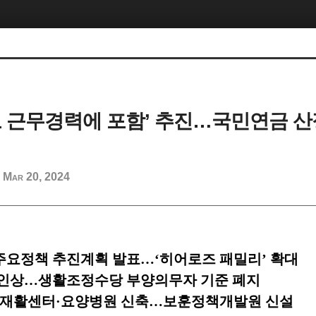
도 근무경력에 포함’ 추진…국민연금 
Mar 20, 2024
d
주요정책 추진계획 발표
…
‘
히어로즈 패밀리
’
확대
인상
…
생활조정수당 부양의무자 기준 폐지
 재활센터
·
요양병원 신축
…
보훈정책개발원 신설