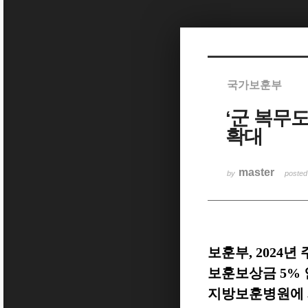
Sketchbook5, 스케치북5
국가보훈부
‘군 복무
Sketchbook5, 스케치북5
확대
master
by
poste
보훈부
, 2024
년 
보훈보상금
5%
지방보훈병원에