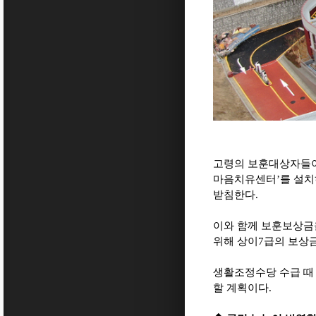
고령의 보훈대상자들이
마음치유센터
’
를 설치
받침한다
.
이와 함께 보훈보상금
위해 상이
7
급의 보상
생활조정수당 수급 때
할 계획이다
.