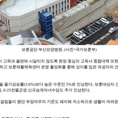
보훈공단 부산요양병원
. (
사진
=
국가보훈부
)
 고독과 불편에 시달리지 않도록 현장 중심의 고독사 종합대책 또
하고 보훈재활체육센터 운영 활성화를 통해 상이를 입은 유공자의 건
을 물가상승률
(3.6%)
보다 높은 수준인
5%
로 인상한다
.
보훈대상자 
금
, 6·25
전몰군경 신규승계자녀수당도 추가 인상한다
.
 걸림돌이 됐던 부양의무자 기준도 폐지해 저소득으로 생활이 어려운