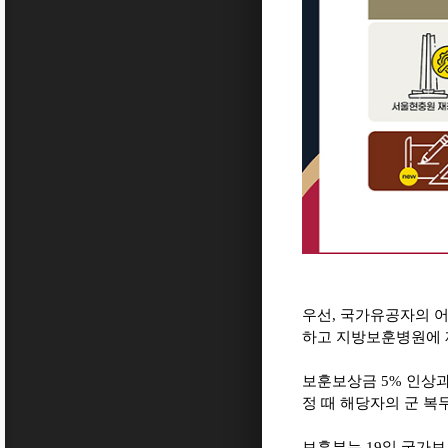
우선
,
국가유공자의 어
하고 지방보훈병원에 
보훈보상금
5%
인상과
정 때 해당자의 군 
보훈부는
19
일 국가보