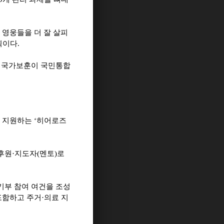
 영웅들을 더 잘 살피
획이다
.
해 국가보훈이 국민통합
 지원하는
‘
히어로즈
후원
·
지도자
(
멘토
)
로
기부 참여 여건을 조성
포함하고 주거
·
의료 지