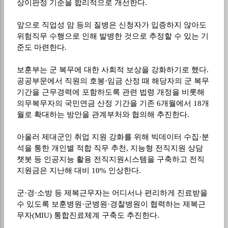
상이판정 기준을 합리적으로 개선한다
.
앞으로 직업성 암 등의 질병은 신청자가 입증하지 않아도
위험직무 수행으로 인해 발병한 것으로 추정할 수 있는 기
준도 마련한다
.
보훈부는 군 복무에 대한 사회적 보상을 강화하기로 했다
.
공공부문에서 직원의 호봉
·
임금 산정 때 해당자의 군 복무
기간을 근무경력에 포함하도록 관련 법령 개정을 비롯해
의무복무자의 국민연금 산정 기간을 기존
6
개월에서
18
개
월로 확대하는 방안을 관계부처와 협의해 추진한다
.
아울러 제대군인 취업 지원 강화를 위해 빅데이터 수집
·
분
석을 통한 개인별 적합 직무 추천
,
지능형 전직지원 상담
챗봇 등 인공지능 활용 전직지원시스템을 구축하고 전직
지원금은 지난해 대비
10%
인상한다
.
군
·
경
·
소방 등 제복근무자는 어디서나 편리하게 진료받을
수 있도록 보훈병원
·
군병원
·
경찰병원이 협력하는 제복근
무자
(MIU)
통합진료체계 구축도 추진한다
.