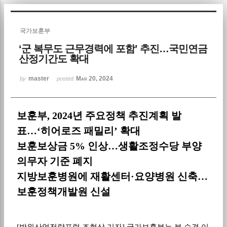
Sketchbook5, 스케치북5
국가보훈부
‘군 복무도 근무경력에 포함’ 추진…국민연금
산정기간도 확대
master
Mar 20, 2024
by
posted
Sketchbook5, 스케치북5
보훈부
, 2024
년 주요정책 추진계획 발
표
…
‘
히어로즈 패밀리
’
확대
보훈보상금
5%
인상
…
생활조정수당 부양
의무자 기준 폐지
지방보훈병원에 재활센터
·
요양병원 신축
…
보훈정책개발원 신설
[방위산업전략포럼 조현상 기자] 국가보훈부는 부 승격 이