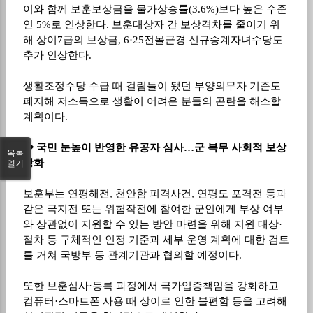
이와 함께 보훈보상금을 물가상승률
(3.6%)
보다 높은 수준
인
5%
로 인상한다
.
보훈대상자 간 보상격차를 줄이기 위
해 상이
7
급의 보상금
, 6·25
전몰군경 신규승계자녀수당도
추가 인상한다
.
생활조정수당 수급 때 걸림돌이 됐던 부양의무자 기준도
폐지해 저소득으로 생활이 어려운 분들의 곤란을 해소할
계획이다
.
◆
국민 눈높이 반영한 유공자 심사
…
군 복무 사회적 보상
목록
강화
열기
보훈부는 연평해전
,
천안함 피격사건
,
연평도 포격전 등과
같은 국지전 또는 위험작전에 참여한 군인에게 부상 여부
와 상관없이 지원할 수 있는 방안 마련을 위해
지원 대상
·
절차 등 구체적인 인정 기준과 세부 운영 계획에 대한 검토
를 거쳐 국방부 등 관계기관과 협의할 예정이다
.
또한 보훈심사
·
등록 과정에서 국가입증책임을 강화하고
컴퓨터
·
스마트폰 사용 때 상이로 인한 불편함 등을 고려해