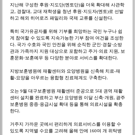
지난해 구성한 후원
·
지도단
(
멘토단
)
을 더욱 확대해 사관학
교
,
경찰대
,
교대 재학생을 청년 후원
·
지도자
(
멘토
)
로 선발
하고 해외 히어로즈 패밀리와 국제 교류를 신설한다
.
특히 국가유공자를 위해 기부를 희망하는 국민 누구나 쉽
게 참여할 수 있도록 지속가능한 기부 참여 여건을 조성한
다
.
국가 수호와 국민 안전을 위해 순직한 군인
·
경찰
·
소방
관과 가족까지 지원 대상으로 포함하고 주거
·
의료 지원
,
보
훈문화
·
보훈예우 등 다양한 분야로 서비스를 확대한다
.
지방보훈병원에 재활센터와 요양병원을 신축해 치료
-
재
활
-
요양을 아우르는 융합형 진료체계도 구축한다
.
오는
9
월 대구보훈병원 재활센터 준공으로
5
대 권역 재활
센터 설치를 완료하고 부산 요양병원 이달 신축
·
개원
,
광주
보훈병원 중증
·
응급시설 확대 등을 통해
의료시설을 확충
한다
.
거주지 가까운 곳에서 편리하게 의료서비스를 이용할 수
있도록 지역별 수요를 고려해 올해 안에
160
여 개 위탁병