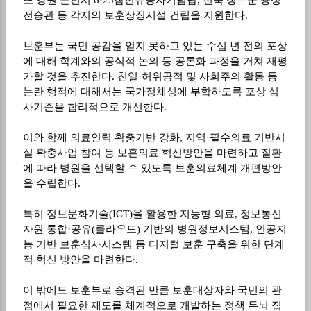
또 강원 춘천시
6·25
참전유공자기념탑
,
전북 장수군 용성
전승관 등 각지의 보훈상징시설 건립을 지원한다
.
보훈부는 국민 공감을 얻지 못하고 있는 수십 년 전의 포상
에 대해 학계와의 공식적 논의 등 공론화 과정을 거쳐 재평
가할 것을 추진한다
.
친일
·
허위공적 및 사회주의 활동 등
논란 행적에 대해서는 국가정체성에 부합하도록 포상 심
사기준을 합리적으로 개선한다
.
이와 함께 의료인력 확충기반 강화
,
지역
·
필수의료 기반시
설 확충사업 참여 등 보훈의료 혁신방안을 마련하고 질환
에 따라 병원을 선택할 수 있도록 보훈의료체계 개편방안
을 수립한다
.
특히 정보문화기술
(ICT)
을 활용한 지능형 의료
,
정보통신
자원 통합
·
공유
(
클라우드
)
기반의 병원정보시스템
,
인공지
능 기반 보훈심사시스템 등 디지털 보훈 구축을 위한 단계
적 혁신 방안을 마련한다
.
이 밖에도 보훈부로 승격된 만큼 보훈대상자와 국민의 관
점에서 필요한 제도를 체계적으로 개발하는 정책 두뇌 집