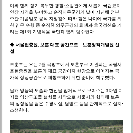
이와 함께 장기 복무한 경찰
·
소방관에게 새롭게 국립묘지
안장 자격을 부여하고 순직의무군경의 날이 지난해 정부
주관 기념일로 공식 지정됨에 따라 젊은 나이에 국가를 위
한 임무 수행 중 순직한 의무군경의 희생과 호국정신을 기
리는 제
1
회 기념식을 국민과 함께 엄수한다
.
◆
서울현충원
,
보훈 대표 공간으로
…
보훈정책개발원 신
설
보훈부는 오는
7
월 국방부에서 보훈부로 이관되는 국립서
울현충원을 보훈의 대표 공간이자 한강으로 이어지는 국
가적 상징공간으로 재창조하기 위한 준비에 착수했다
.
올해 영웅의 모습과 헌신을 입체적으로 보여주는
3
차원 디
지털 영상구조물 설치를 시작으로 서울시와 협의해 보훈
의 상징성을 담은 수경시설
,
탐방로 등을 단계적으로 설치
·
조성한다
.