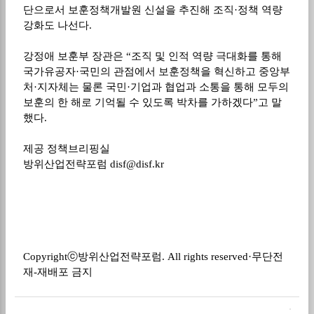
단으로서 보훈정책개발원 신설을 추진해 조직
·
정책 역량
강화도 나선다
.
강정애 보훈부 장관은
“
조직 및 인적 역량 극대화를 통해
국가유공자
·
국민의 관점에서 보훈정책을 혁신하고 중앙부
처
·
지자체는 물론 국민
·
기업과 협업과 소통을 통해 모두의
보훈의 한 해로 기억될 수 있도록 박차를 가하겠다
”
고 말
했다
.
제공 정책브리핑실
방위산업전략포럼
disf@disf.kr
Copyright
ⓒ
방위산업전략포럼
. All rights reserved·
무단전
재
-
재배포 금지