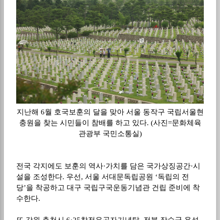
지난해
6
월 호국보훈의 달을 맞아 서울 동작구 국립서울현
충원을 찾는 시민들이 참배를 하고 있다
. (
사진
=
문화체육
관광부 국민소통실
)
전국 각지에도 보훈의 역사
·
가치를 담은 국가상징공간
·
시
설을 조성한다
.
우선
,
서울 서대문독립공원
‘
독립의 전
당
’
을 착공하고 대구 국립구국운동기념관 건립 준비에 착
수한다
.