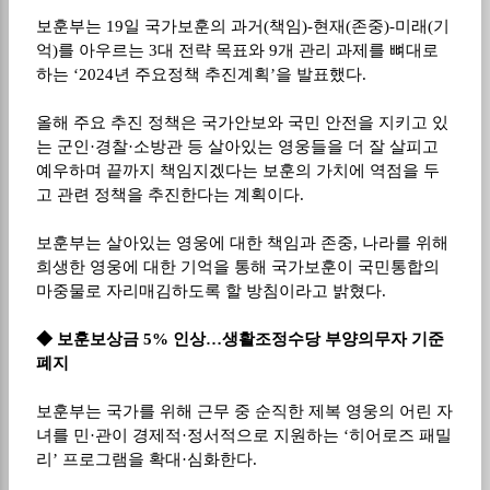
보훈부는
19
일 국가보훈의 과거
(
책임
)-
현재
(
존중
)-
미래
(
기
억
)
를 아우르는
3
대 전략 목표와
9
개 관리 과제를 뼈대로
하는
‘2024
년 주요정책 추진계획
’
을 발표했다
.
올해 주요 추진 정책은 국가안보와 국민 안전을 지키고 있
는 군인
·
경찰
·
소방관 등 살아있는 영웅들을 더 잘 살피고
예우하며 끝까지 책임지겠다는 보훈의 가치에 역점을 두
고 관련 정책을 추진한다는 계획이다
.
보훈부는 살아있는 영웅에 대한 책임과 존중
,
나라를 위해
희생한 영웅에 대한 기억을 통해 국가보훈이 국민통합의
마중물로 자리매김하도록 할 방침이라고 밝혔다
.
◆
보훈보상금
5%
인상
…
생활조정수당 부양의무자 기준
폐지
보훈부는 국가를 위해 근무 중 순직한 제복 영웅의 어린 자
녀를 민
·
관이 경제적
·
정서적으로 지원하는
‘
히어로즈 패밀
리
’
프로그램을 확대
·
심화한다
.