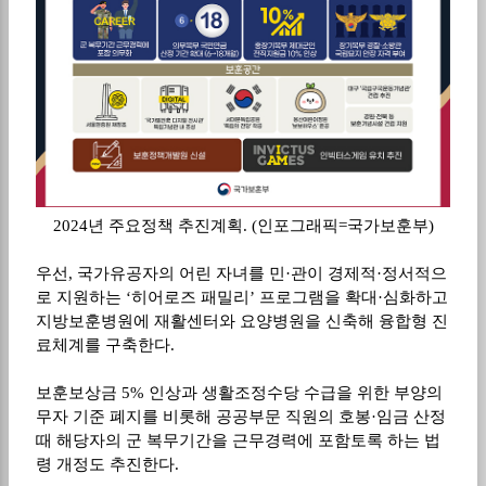
2024
년 주요정책 추진계획
. (
인포그래픽
=
국가보훈부
)
우선
,
국가유공자의 어린 자녀를 민
·
관이 경제적
·
정서적으
로 지원하는
‘
히어로즈 패밀리
’
프로그램을 확대
·
심화하고
지방보훈병원에 재활센터와 요양병원을 신축해 융합형 진
료체계를 구축한다
.
보훈보상금
5%
인상과 생활조정수당 수급을 위한 부양의
무자 기준 폐지를 비롯해 공공부문 직원의 호봉
·
임금 산정
때 해당자의 군 복무기간을 근무경력에 포함토록 하는 법
령 개정도 추진한다
.