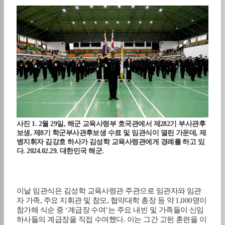
사진
1. 2
월
29
일
,
해군 교육사령부 호국관에서 제
282
기 부사관후
보생
,
제
8
기 학군부사관후보생 수료 및 임관식이 열린 가운데
,
제
병지휘자 김강호 하사가 김성학 교육사령관에게 경례를 하고 있
다
. 2024.02.29.
대한민국 해군
.
이날
임관식은 김성학 교육사령관 주관으로 임관자와 임관
자 가족
,
주요 지휘관 및 참모
,
협약대학 총장 등 약
1,000
명이
참가해 식순 중
‘
계급장 수여
’
는 주요 내빈 및 가족들이 신임
하사들의 계급장을 직접 수여했다
.
이는 그간 고된 훈련을 이