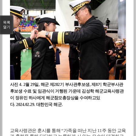
목록
열기
사진
4. 2
월
29
일
,
해군 제
282
기 부사관후보생
,
제
8
기 학군부사관
후보생 수료 및 임관식이 거행된 가운데 김성학 해군교육사령관
이 정유민 하사에게 해군참모총장상을 수여하고있
다
.
2024.02.29.
대한민국 해군
.
교육사령관은 훈시를 통해
“
가족을 떠난 지난
11
주 동안 교육