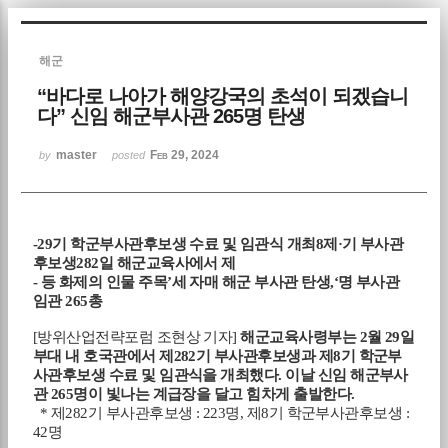
Sketchbook5, 스케치북5
해군
“바다로 나아가 해양강국의 초석이 되겠습니
다” 신임 해군부사관 265명 탄생
master
Feb 29, 2024
by
posted
Sketchbook5, 스케치북5
-29
기 학군부사관후보생 수료 및 임관식 개최
8
제
·
기 부사관
후보생
282
일 해군교육사에서 제
-
등 화제의 인물 주목
’
세 자매 해군 부사관 탄생
,‘
명 부사관
임관
265
총
[방위산업전략포럼
조현상 기자
]
해군교육사령부는
2
월
29
일
부대 내 호국관에서 제
282
기 부사관후보생과 제
8
기 학군부
사관후보생 수료 및 임관식을 개최했다
.
이날 신임 해군부사
관
265
명이 빛나는 계급장을 달고 힘차게 출발한다
.
*
제
282
기 부사관후보생
: 223
명
,
제
8
기 학군부사관후보생
:
42
명