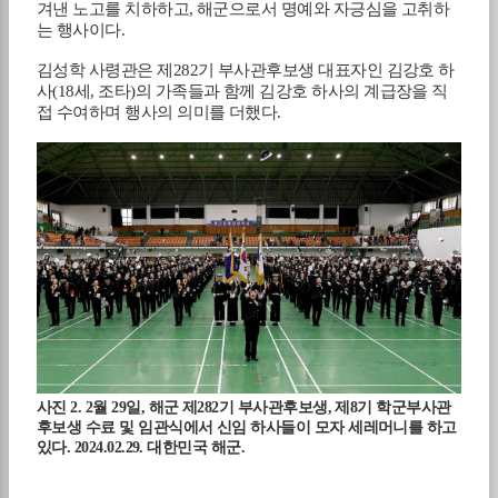
겨낸 노고를 치하하고
,
해군으로서 명예와 자긍심을 고취하
는 행사이다
.
김성학 사령관은 제
282
기 부사관후보생 대표자인 김강호 하
사
(18
세
,
조타
)
의 가족들과 함께 김강호 하사의 계급장을 직
접 수여하며 행사의 의미를 더했다
.
사진
2. 2
월
29
일
,
해군 제
282
기 부사관후보생
,
제
8
기 학군부사관
후보생 수료 및 임관식에서 신임 하사들이 모자 세레머니를 하고
있다
. 2024.02.29.
대한민국 해군
.