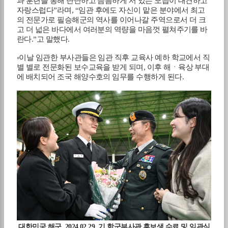
과 훈련을 통해 단단하고 늠름하게 서 있는 모습이 대견하고
자랑스럽다
”
라며
, “
임관 후에도 자신이 맡은 분야에서 최고
의 전문가로 필승해군의 역사를 이어나갈 주역으로서 더 크
고 더 넓은 바다에서 여러분의 역량을 마음껏 펼쳐주기를 바
란다
.”
고 말했다
.
◦
이날 임관한 부사관들은 임관 직후 교육사 예하 학교에서 직
별 별로 전문화된 보수교육을 받게 되며
,
이후 해ㆍ육상 부대
에 배치되어 조국 해양수호의 임무를 수행하게 된다
.
.
대한민국 해군
. 2024.02.29.
기 학군부사관 후보생 수료 및 임관식