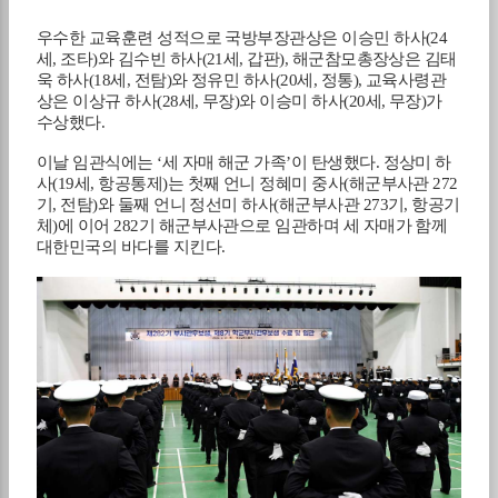
우수한 교육훈련 성적으로 국방부장관상은 이승민 하사
(24
세
,
조타
)
와 김수빈 하사
(21
세
,
갑판
),
해군참모총장상은 김태
욱 하사
(18
세
,
전탐
)
와 정유민 하사
(20
세
,
정통
),
교육사령관
상은 이상규 하사
(28
세
,
무장
)
와 이승미 하사
(20
세
,
무장
)
가
수상했다
.
이날 임관식에는
‘
세 자매 해군 가족
’
이 탄생했다
.
정상미 하
사
(19
세
,
항공통제
)
는 첫째 언니 정혜미 중사
(
해군부사관
272
기
,
전탐
)
와 둘째 언니 정선미 하사
(
해군부사관
273
기
,
항공기
체
)
에 이어
282
기 해군부사관으로 임관하며 세 자매가 함께
대한민국의 바다를 지킨다
.