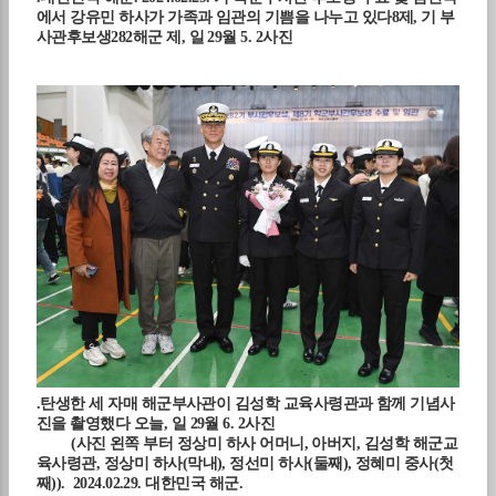
에서 강유민 하사가 가족과 임관의 기쁨을 나누고 있다
8
제
,
기 부
사관후보생
282
해군 제
,
일
29
월
5. 2
사진
.
탄생한 세 자매 해군부사관이 김성학 교육사령관과 함께 기념사
진을 촬영했다
오늘
,
일
29
월
6. 2
사진
(
사진 왼쪽 부터 정상미 하사 어머니
,
아버지
,
김성학 해군교
육사령관
,
정상미 하사
(
막내
),
정선미 하사
(
둘째
),
정혜미 중사
(
첫
째
)). 2024.02.29.
대한민국 해군
.