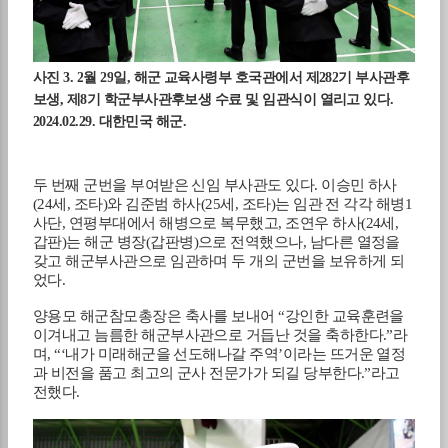
사진
3. 2
월
29
일
,
해군 교육사령부 호국관에서 제
282
기 부사관후
보생
,
제
8
기 학군부사관후보생 수료 및 임관식이 열리고 있다
.
2024.02.29.
대한민국 해군
.
두 번째 군번을 부여받은 신임 부사관도 있다
.
이승민 하사
(24
세
,
조타
)
와 김준범 하사
(25
세
,
조타
)
는 임관 전 각각 해병
1
사단
,
연평부대에서 해병으로 복무했고
,
조연우 하사
(24
세
,
갑판
)
는 해군 병장
(
갑판병
)
으로 전역했으나
,
남다른 열정을
갖고 해군부사관으로 임관하며 두 개의 군번을 보유하게 되
었다
.
양용모 해군참모총장은 축사를 보내어
“
강인한 교육훈련을
이겨내고 늠름한 해군부사관으로 거듭난 것을 축하한다
.”
라
며
, “‘
내가 미래해군을 선도해나갈 주역
’
이라는 뜨거운 열정
과 비전을 품고 최고의 군사 전문가가 되길 당부한다
.”
라고
전했다
.