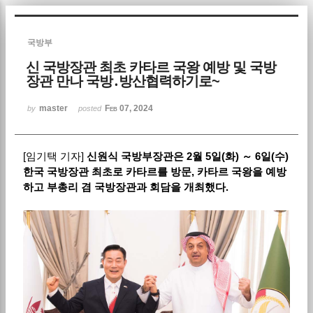
Sketchbook5, 스케치북5
국방부
신 국방장관 최초 카타르 국왕 예방 및 국방
장관 만나 국방․방산협력하기로~
master
Feb 07, 2024
by
posted
Sketchbook5, 스케치북5
[
임기택 기자
]
신원식 국방부장관은
2
월
5
일
(
화
)
～
6
일
(
수
)
한국 국방장관 최초로 카타르를 방문
,
카타르 국왕을 예방
하고 부총리 겸 국방장관과 회담을 개최했다
.