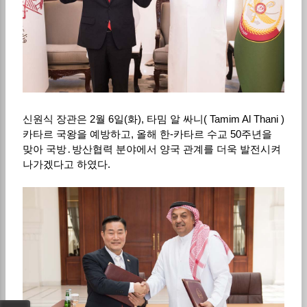
신원식 장관은
2
월
6
일
(
화
),
타밈 알 싸니
( Tamim Al Thani )
카타르 국왕을 예방하고
,
올해 한
-
카타르 수교
50
주년을
맞아 국방
․
방산협력 분야에서 양국 관계를 더욱 발전시켜
나가겠다고 하였다
.