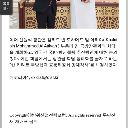
목록
열기
이어 신원식 장관은 칼리드 빈 모하메드 알 아티야
( Khalid
bin Mohammed Al Attiyah )
부총리 겸 국방장관과의 회담
을 개최하고
,
양국간 국방
·
방산협력 추진방안에 대해 논의
했다
.
이번 회담에서는 장관급 회담 정례화를 골자로 하는
"
한
-
카타르 국방협력 공동위원회 양해각서
"
를 체결하였다
.
더코리아뉴스
disf@disf.kr
Copyright
ⓒ
방위산업전략포럼
. All rights reserved·
무단전
재
-
재배포 금지