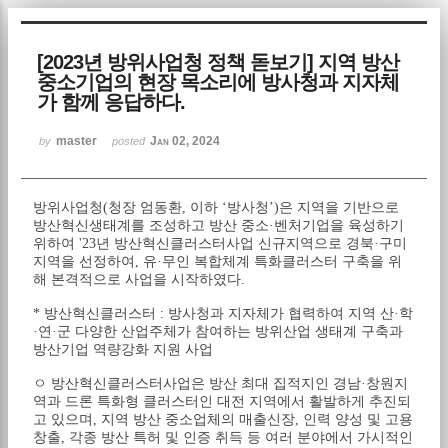
Sketchbook5, 스케치북5
[2023년 방위사업청 정책 돋보기] 지역 방산
중소기업의 현장 목소리에 방사청과 지자체
가 함께 응답하다.
master
Jan 02, 2024
by
posted
Sketchbook5, 스케치북5
방위사업청(청장 엄동환, 이하 ‘방사청’)은 지역을 기반으로
방산혁신생태계를 조성하고 방산 중소·벤처기업을 육성하기
위하여 '23년 방산혁신클러스터사업 신규지역으로 경북·구미
지역을 선정하여, 유·무인 복합체계 특화클러스터 구축을 위
해 본격적으로 사업을 시작하였다.
* 방산혁신클러스터 : 방사청과 지자체가 협력하여 지역 산·학
·연·군 다양한 산업주체가 참여하는 방위산업 생태계 구축과
방산기업 역량강화 지원 사업
ㅇ 방산혁신클러스터사업은 방산 최대 집적지인 경남·창원지
역과 드론 특화형 클러스터인 대전 지역에서 활발하게 추진되
고 있으며, 지역 방산 중소업체의 매출신장, 인력 양성 및 고용
창출, 각종 방산 특허 및 인증 취득 등 여러 분야에서 가시적인