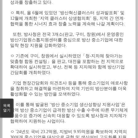
성과를 창출하고 있다.
ㅇ 특히, 올 6월에 있었던 ‘방산혁신클러스터 성과발표회’ 및
12월에 개최한 ‘지역 클러스터 상생협의회’ 등, 지역 간 연계·
협력을 통한 시너지 효과 창출 노력을 계속해 나갈 계획이다.
또한, 방사청은 전국 3개소(판교, 구미, 창원)에서 운영중인
방산기업원스톱지원센터를 중심으로 방산 중소기업에 대한
밀착 현장 지원을 강화하였다.
ㅇ 기존에 구미, 창원에서 실시하였던「청-지차체 찾아가는
맞춤형 합동 컨설팅」을 판교, 대전을 포함하는 전 지역으로
확대하여 실시하였고, 부산, 전북 등 지자체와 함께 방산기업
간담회를 개최하였다.
기업 현장간담회와 의견조사 등을 통해 중소기업의 애로사항
을 청취하고 해결책을 마련하여 지역 기반의 방산분야를 더욱
활성화할 수 있는 방안을 모색하였다.
ㅇ 이를 통해 발굴된 ‘방산 중소기업 생산성향상 지원사업’은
목록
지역 방산 중소기업이 급격한 방산 수출 수주에 따른 무기체계
열기
부품수요 증가에 신속히 대응할 수 있도록 방사청과 지자체가
협력하여 지원하는 사업이다.
ㅇ '24년도 국비 23.2억원, 지방비 9.95억원을 확보하여 지역의
30여개 중소기업을 대상으로 금형 및 생산설비 고도화를 지원